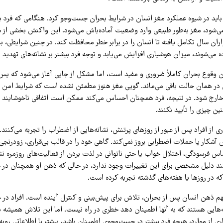
اید در شیوه عملکرد مغز انسان در شرایط بحران جست‌وجو کرد. هنگامی که فرد ب
 می‌شود، مغز به‌طور طبیعی وارد وضعیت آماده‌باش می‌شود. این واکنش بخشی از س
ران سال تکامل یافته تا انسان را در برابر خطر محافظت کند. در چنین شرایطی، 
 می‌شوند، میزان هوشیاری افزایش می‌یابد و توجه فرد بیشتر بر نشانه‌های تهدید 
وقوع بحران کاملاً ضروری و مفید است، اما مشکل از جایی آغاز می‌شود که پس 
ر همان حالت باقی می‌ماند. گویی مغز هنوز مطمئن نشده است که شرایط امن شد
رج شود. در نتیجه، فرد همچنان احساس می‌کند ممکن است اتفاقی ناخوشایند در
ین چیزی را تأیید نکنند.
ی از افراد پس از عبور از روزهای پرتنش، نشانه‌هایی از اضطراب را تجربه می‌کنند
شکار یا حملات اضطرابی بروز نمی‌کند. گاهی خود را در قالب بی‌قراری، زودرنجی
 فرسودگی، اختلال خواب یا حتی ناتوانی در لذت بردن از فعالیت‌های روزمره نش
 دلیل مشخصی برای این تغییرات وجود ندارد، در حالی که ذهن او همچنان در 
ه در روزها یا هفته‌های گذشته تجربه کرده است.
هم ذهن انسان پس از بحران، تلاش برای پیش‌بینی و کنترل آینده است. افراد در
ه‌هایی هستند که به آنها اطمینان دهد خطری در راه نیست. اما این تلاش همیشه ن
اری از موارد، هرچه فرد بیشتر در جست‌وجوی اطمینان باشد، بیشتر با اطلاعاتی روبه