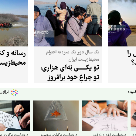
را
رسانه و کن
یک سال دور یک میز؛ به احترام
محیط‌زیست ایران
؟
محیط‌زیس
تو یکـــــی نِه‌ای هزاری،
تو چراغِ خود برافروز
نید:
وق
درخواست لغو و توقف
درخواست برکناری سعیده
درخواست برگزاری م