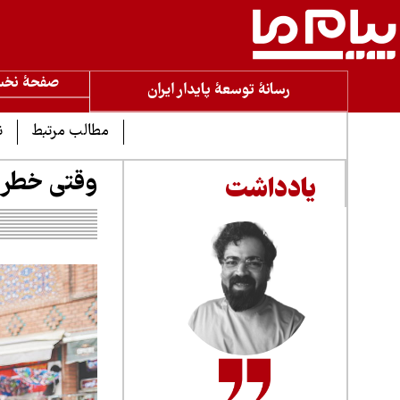
صفحۀ نخ
رسانۀ توسعۀ پایدار ایران
مطالب مرتبط
ن
وقتی خطر ت
یادداشت