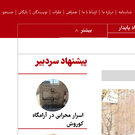
شناسنامه
دربارهٔ ما
ارتباط با ما
همراهی
نظرات
نویسندگان
بایگانی
جستجو
د پایدار
بیشتر
پیشنهاد سردبیر
اسرار محرابی در آرامگاه
کوروش