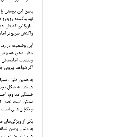
پاسخ این پرسش را ب
تهدیدکننده روبه‌رو
سازوکاری که طی هزا
واکنش سریع‌تر آماده
این وضعیت در زمان 
خطر، ذهن همچنان د
وضعیت آماده‌باش خا
اگر شواهد بیرونی چن
به همین دلیل، بسیار
همیشه به شکل ترس آ
خستگی مداوم، احساس
ممکن است تصور کند
و نگرانی‌هایی است ک
یکی از ویژگی‌های م
به دنبال یافتن نشان
همراه ندارد. در بسی