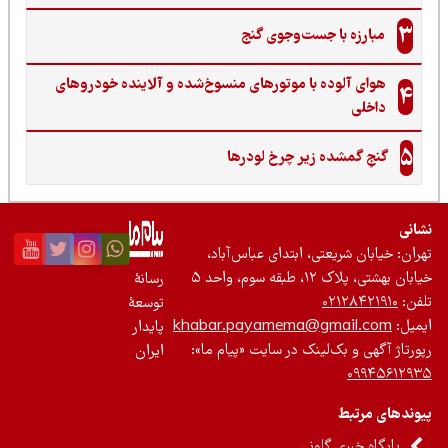
3
مبارزه با جست‌وجوی گنج‌
هوای آلوده با موتورهای منسوخ‌شده و آلاینده خودروهای
4
داخلی
5
گنجِ گمشده زیر چرخ لودرها
نی
ان: خیابان شریعتی، ابتدای عباس‌آباد،
 بهشتی، پلاک ۱۲، طبقه سوم، واحد ۵
رسانۀ
ن:
۰۲۱۲۸۴۲۱۹۱۰
توسعۀ
یل:
khabar.payamema@gmail.com
پایدار
رتاژ آگهی و بک‌لینک در سایت «پیام ما»:
ایران
۰۹۹۴۵۶۱۲
ندهای مرتبط
پایگاه خبری گلونی