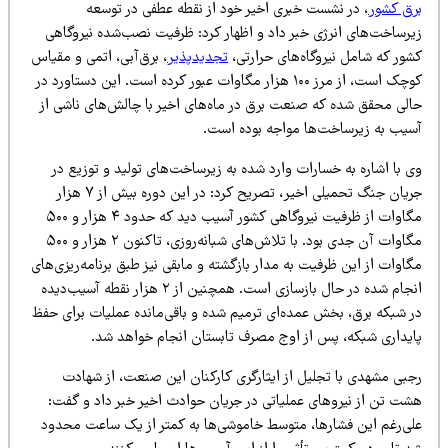
رق کشور
، در نشست خبری اخیر خود از نقطه عطفی در توسعه
یرساخت‌های انرژی خبر داد و اظهار کرد: ظرفیت نصب‌شده نیروگاهی
شور که شامل نیروگاه‌های حرارتی،
تجدیدپذیر
، برق‌آبی، اتمی و مقیاس
کوچک است، از مرز ۱۰۰ هزار مگاوات عبور کرده است. این دستاورد در
الی محقق شده که صنعت برق در ماه‌های اخیر با چالش‌های ناشی از
سیب به زیرساخت‌ها مواجه بوده است.
 با اشاره به خسارات وارد شده به زیرساخت‌های تولید و توزیع در
جریان جنگ تحمیلی اخیر، تصریح کرد: در این دوره بیش از ۷ هزار
مگاوات از ظرفیت نیروگاهی کشور آسیب دید که حدود ۴ هزار و ۵۰۰
مگاوات آن جدی بود. با تلاش‌های شبانه‌روزی، تاکنون ۲ هزار و ۵۰۰
اوات از این ظرفیت به مدار بازگشته و مابقی نیز طبق برنامه‌ریزی‌های
انجام شده در حال بازسازی است. همچنین از ۲ هزار نقطه آسیب‌دیده
ر شبکه برق، بخش عمده‌ای ترمیم شده و باقی‌مانده عملیات برای حفظ
ایداری شبکه، پس از اوج مصرف تابستان انجام خواهد شد.
جبی مشهدی با تجلیل از ایثارگری کارکنان این صنعت، از شهادت
شت تن از نیروهای عملیاتی در جریان حوادث اخیر خبر داد و گفت:
لی‌رغم این فشارها، متوسط خاموشی‌ها به کمتر از یک ساعت محدود