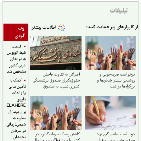
تبلیغات
ارزارهای زیر حمایت کنید:
وب
گردی
قیمت
بلیط اتوبوس
به مرزهای
غربی کشور
مشخص شد
واست صرفه‌جویی و
اعتراض به تفاوت فاحش
کمک به
نایی بیشتر خیابان‌ها و
حقوق‌بگیران صندوق بازنشستگی
گراه‌ها در شب
کشوری نسبت به صندوق
تأمین مالی
بازنشستگی سایر صندوق‌ها
یا واردات
داروی
ELAHERE
برای بیماران
مقاوم به
شیمی‌درمانی
در سرطان
واست میانجی‌گری نهاد
کاهش ریسک سرمایه‌گذاری در
تخمدان
رم رهبری جهت برقراری
کشور با بیمه فراگیر و بین‌المللی