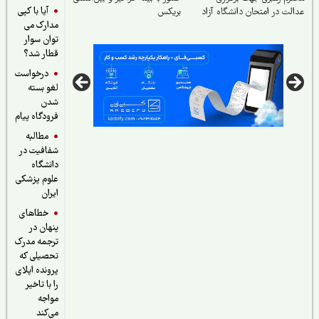
آیا با کپی
لت در امتحان دانشگاه آزاد
بریکس
مدارک می
توان سوار
قطار شد؟
درخواست
لغو بسته
شدن
فرودگاه پیام
مطالبه
شفافیت در
دانشگاه
علوم پزشکی
ایران
خطاهای
پنهان در
ترجمه مدرک
تحصیلی که
پرونده اپلای
را با تاخیر
مواجه
می‌کند