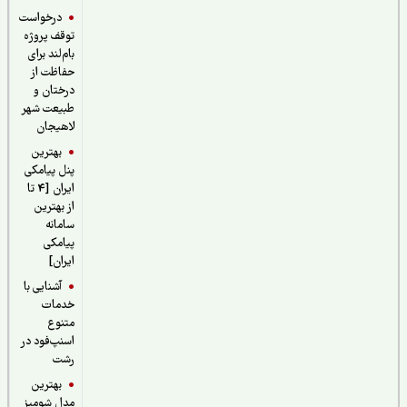
درخواست
توقف پروژه
بام‌لند برای
حفاظت از
درختان و
طبیعت شهر
لاهیجان
بهترین
پنل پیامکی
ایران [4 تا
از بهترین
سامانه
پیامکی
ایران]
آشنایی با
خدمات
متنوع
اسنپ‌فود در
رشت
بهترین
مدل شومیز