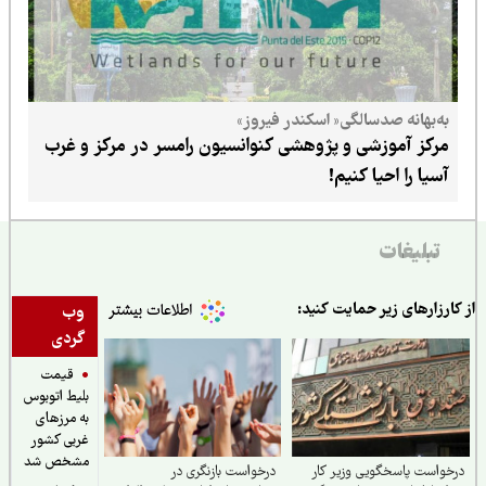
به‌بهانه صدسالگی« اسکندر فیروز»
مرکز آموزشی و پژوهشی کنوانسیون رامسر در مرکز و غرب
آسیا را احیا کنیم!
تبلیغات
ارزارهای زیر حمایت کنید:
وب
گردی
قیمت
بلیط اتوبوس
به مرزهای
غربی کشور
مشخص شد
واست پاسخگویی وزیر کار
درخواست بازنگری در