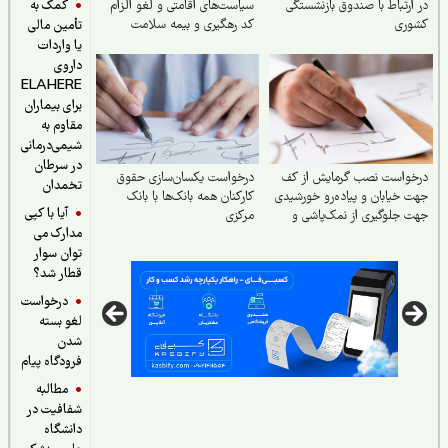
کمک به
ارتباط با صندوق بازنشستگی
سیاست‌های اقامتی و لغو الزام
وری
کد رهگیری و بیمه سلامت
تأمین مالی
مهاجرین خارجی مقیم ایران
یا واردات
داروی
ELAHERE
برای بیماران
مقاوم به
شیمی‌درمانی
در سرطان
خواست نصب گرمایش از کف
درخواست یکسان‌سازی حقوق
تخمدان
 خیابان و پیاده‌رو خورشیدی
کارکنان همه بانک‌ها با بانک
آیا با کپی
 جلوگیری از نمک‌پاشی و
مرکزی
مدارک می
مه به اکوسیستم
توان سوار
قطار شد؟
درخواست
لغو بسته
شدن
فرودگاه پیام
مطالبه
شفافیت در
دانشگاه