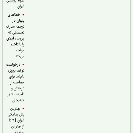
علوم پزشکی
ایران
خطاهای
پنهان در
ترجمه مدرک
تحصیلی که
پرونده اپلای
را با تاخیر
مواجه
می‌کند
درخواست
توقف پروژه
بام‌لند برای
حفاظت از
درختان و
طبیعت شهر
لاهیجان
بهترین
پنل پیامکی
ایران [4 تا
از بهترین
سامانه