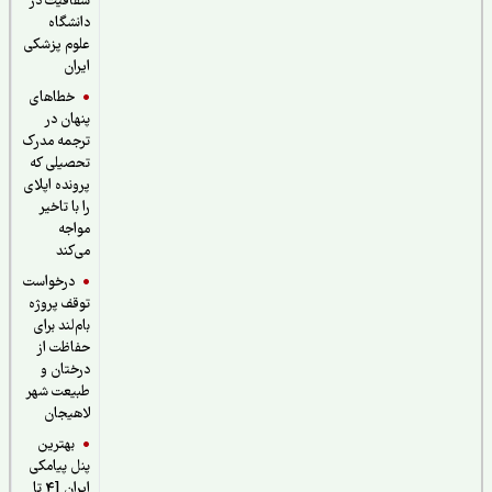
شفافیت در
دانشگاه
علوم پزشکی
ایران
خطاهای
پنهان در
ترجمه مدرک
تحصیلی که
پرونده اپلای
را با تاخیر
مواجه
می‌کند
درخواست
توقف پروژه
بام‌لند برای
حفاظت از
درختان و
طبیعت شهر
لاهیجان
بهترین
پنل پیامکی
ایران [4 تا