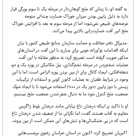
 گفته او، تا زمانی که ملخ کوهان‌دار در مرحله یک تا سوم پورگی قرار
ارد به دلیل پایین بودن میزان خوراک خسارت چندانی متوجه
رصه‌های طبیعی نمی‌شود؛ اما از مرحله سوم به بعد با افزایش خوراک
خ این آفت خسارت‌زایی بالایی پیدا می‌کند.
دیرکل دفتر حفاظت و حمایت سازمان منابع طبیعی کشور با بیان
نکه اقدامات نوآورانه خوبی برای مبارزه با این آفت در استان‌های
ذکور صورت گرفته است تصریح کرد: به منظور مقابله با این آفت
ملیات شخم‌زدن در مرحله تخم‌گذاری، بیل مکانیکی در پوره یک و دو،
له‌افکنی، ایجاد کانال برای از بین بردن پوره الزامی است؛ اما با این
جود در شرایط طغیان به عملیات کانون کوبی و استفاده از ترکیبات
زیستی با دوز پایین (دوز یک در ۱۰۰۰) استفاده می‌شود تا با ایجاد شوک
معیت ملخ کنترل شود ما به دنبال صفر شدن جمعیت ملخ نیستیم.
 با تاکید بر اینکه درختان تاغ بیابانی مانند درختان بلوط زاگرسی
قاوم به آفات هستند گفت: اما نگرانی ما از ضعیف شدن درختان تاغ
ست که در پی خشکسالی‌ها و تنش‌های آبی ممکن است از بین بروند.
کبریان تصریح کرد: اکنون در استان خراسان رضوی برچسب‌هایی