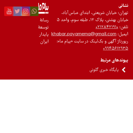
نی
ان: خیابان شریعتی، ابتدای عباس‌آباد،
 بهشتی، پلاک ۱۲، طبقه سوم، واحد ۵
رسانۀ
ن:
۰۲۱۲۸۴۲۱۹۱۰
توسعۀ
یل:
khabar.payamema@gmail.com
پایدار
رتاژ آگهی و بک‌لینک در سایت «پیام ما»:
ایران
۰۹۹۴۵۶۱۲
ندهای مرتبط
پایگاه خبری گلونی