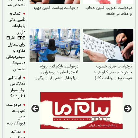
مشخص شد
خواست تصویب قانون حجاب
درخواست برداشت قانون مهریه
کمک به
فاف در جامعه
تأمین مالی
یا واردات
داروی
ELAHERE
برای بیماران
مقاوم به
شیمی‌درمانی
در سرطان
خواست جبران خسارت
درخواست بازگرداندن پروژه
تخمدان
روهای صفر کیلومتر به
اقامتی ایمان به پرستاران و
آیا با کپی
ت روز و پرداخت کامل
سهام‌داران واقعی آن و پیگیری
مدارک می
رات در تصادفات توسط
حقوق از دست رفته آنان
ه
توان سوار
قطار شد؟
درخواست
لغو بسته
شدن
فرودگاه پیام
مطالبه