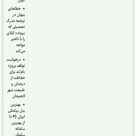
ایران
خطاهای
پنهان در
ترجمه مدرک
تحصیلی که
پرونده اپلای
را با تاخیر
مواجه
می‌کند
درخواست
توقف پروژه
بام‌لند برای
حفاظت از
درختان و
طبیعت شهر
لاهیجان
بهترین
پنل پیامکی
ایران [4 تا
از بهترین
سامانه
پیامکی