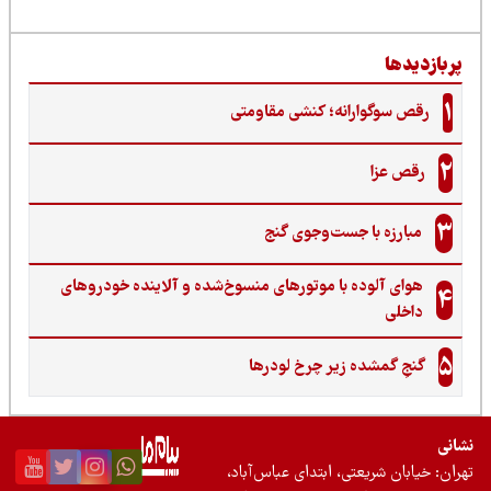
ربازدیدها
1
رقص سوگوارانه؛ کنشی مقاومتی
2
رقص عزا
3
مبارزه با جست‌وجوی گنج‌
هوای آلوده با موتورهای منسوخ‌شده و آلاینده خودروهای
4
داخلی
5
گنجِ گمشده زیر چرخ لودرها
نی
ان: خیابان شریعتی، ابتدای عباس‌آباد،