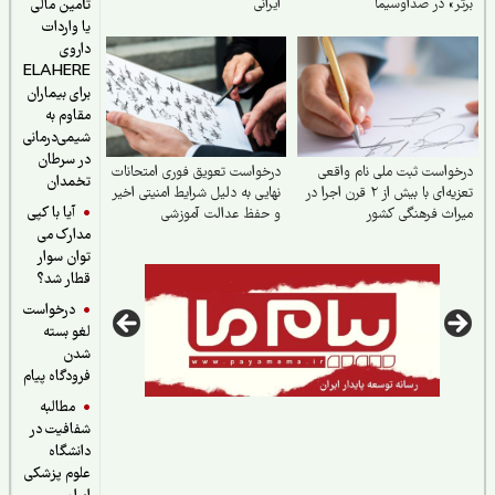
ر» در صداوسیما
ایرانی
تأمین مالی
یا واردات
داروی
ELAHERE
برای بیماران
مقاوم به
شیمی‌درمانی
در سرطان
واست ثبت ملی نام واقعی
درخواست تعویق فوری امتحانات
تخمدان
تعزیه‌ای با بیش از ۲ قرن اجرا در
نهایی به دلیل شرایط امنیتی اخیر
آیا با کپی
اث فرهنگی کشور
و حفظ عدالت آموزشی
مدارک می
توان سوار
قطار شد؟
درخواست
لغو بسته
شدن
فرودگاه پیام
مطالبه
شفافیت در
دانشگاه
علوم پزشکی