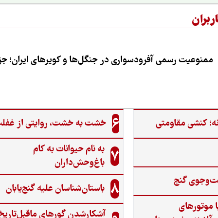
ربران
ممنوعیت رسمی آفرودسواری در جنگل‌ها و کویرهای ایران؛ جزی
6
ه؛ کنشی مقاومتی
خشت به خشت، روایتی از غفل
به نام حیوانات به کام
7
باغ‌وحش‌داران
ت‌وجوی گنج‌
8
باستان‌شناسان علیه گنج‌یابان
ا موتورهای
آشکارشدن گورهای ماقبل‌تاریخ