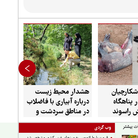
شکارچیان
هشدار محیط زیست
 پناهگاه
درباره آبیاری با فاضلاب
 راسوند
در مناطق سردشت و
میرآباد
وب گردی