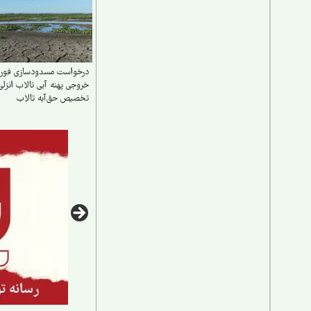
درخواست مسدودسازی فور
خروجی پهنه آبی تالاب انزلی
تخصیص حق‌آبه تالاب