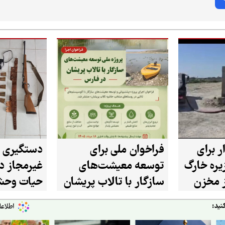
ر برای
فراخوان ملی برای
دستگیری 
ره خارگ
توسعه معیشت‌های
غیرمجاز در
از مخزن
سازگار با تالاب پریشان
حیات وحش
در استان فارس
شازند
نید: