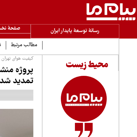
صفحۀ نخ
رسانۀ توسعۀ پایدار ایران
مطالب مرتبط
ن
کیفیت هوای تهران
محیط زیست
پروژه منشا
تمدید شد