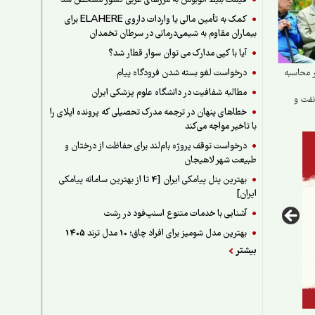
قیمت بلیط اتوبوس به مرزهای غربی کشور مشخص شد
کمک به تأمین مالی یا واردات داروی ELAHERE برای
بیماران مقاوم به شیمی‌درمانی در سرطان تخمدان
آیا با کپی مدارک می توان سوار قطار شد؟
درخواست لغو بسته شدن فرودگاه پیام
ر محاسبه
مطالبه شفافیت در دانشگاه علوم پزشکی ایران
نفت و
خطاهای پنهان در ترجمه مدرک تحصیلی که پرونده اپلای را
ت خدمتی
با تاخیر مواجه می‌کند
درخواست توقف پروژه بام‌لند برای حفاظت از درختان و
طبیعت شهر لاهیجان
بهترین پنل پیامکی ایران [4 تا از بهترین سامانه پیامکی
ایران]
آشنایی با خدمات متنوع اسنپ‌فود در رشت
بهترین مدل شومیز برای افراد چاق؛ 10 مدل ترند 1405
بیشتر