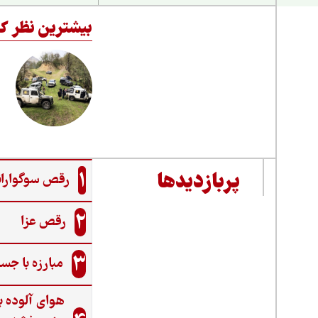
بیشترین نظر کا
1
پربازدیدها
رقص سوگواران
2
رقص عزا
3
مبارزه با جس
هوای آلوده ب