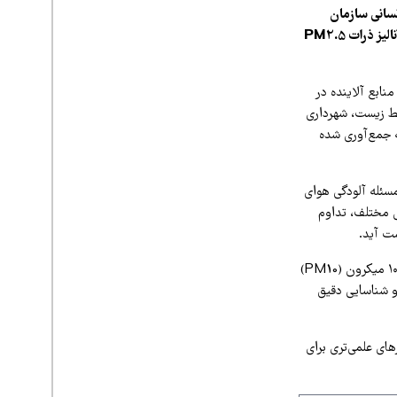
سانی سازمان
حفاظت محیط زیست، نمایندگان شهرداری و دانشگاه علوم پزشکی برگزار شد. در این نشست نتایج آنالیز ذرات PM2.5
نابع آلاینده در
ط زیست، شهرداری
ه جمع‌آوری شده
ئله آلودگی هوای
ل مختلف، تداوم
ست آید.
بر اساس این گزارش، آنالیزهای انجام‌شده روی ذرات کمتر از ۲/۵ میکرون (PM2.5) و ذرات کمتر از ۱۰ میکرون (PM10)
 و شناسایی دقیق
های علمی‌تری برای