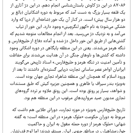
۸۶-۸۷ در این دژ کاوش باستان‌شناسی انجام دهم. در این دژ آثاری از
 قلعه بسیار بزرگ به دست آمد که مربوط به دوره اشکانیان (بالغ بر
و هزار سال پیش) است. در کنار آن یک خور (شاخه‌ای از دریا که وارد
کی می‌شود) به نام «کهور لنگرچینی» وجود دارد. این خور از تیاب
ی‌آمد و به نزدیک دژ می‌رسید. بعد از انجام مطالعات متوجه شدیم که
شتی‌هایی از طریق این خور داخل دژ شده و آماده دفاع از خلیج‌فارس و
نگه هرمز می‌شدند. یعنی در این منطقه پایگاهی در دوره اشکانی وجود
اشته که کشتی‌ها و ناوهای جنگی در آن هدایت می‌شدند برای حفاظت
 تأمین امنیت در تنگه هرمز و خلیج‌فارس.» اسناد تاریخی می‌گویند
رانیان اواخر عصر ساسانی تجارت دریایی گسترده‌ای داشتند تا بعد از
رود اسلام که همچنان این منطقه شاهراه تجاری جهان بوده است.
ه‌ویژه بندر سیراف یا طاهری و همچنین جزیره کیش که طبق مستندات
شواهد، بسیار پر رونق بوده است. این رونق علاوه بر تردد گروه‌های
جاری مدیون صید مرواریدهای مرغوب در این منطقه هم بود.
اریخ خلیج‌فارس به‌ویژه در حوزه تجارت، دورانی طلایی هم داشت که
ربوط به دوران حکومت «ملوک هرمز» در این منطقه است؛ به گفته
هابی: «ملوک هرمز از دوره حمله مغول به ایران و حاکمیت
وارزمشاهیان، در مناطق جنوبی ایران مستقر شدند؛ اما اوج قدرتشان