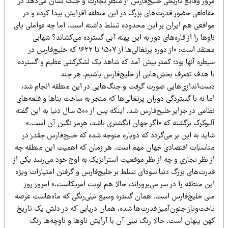
رور وقایع تاریخی خلیج‌فارس از منظر تجارت و جنگ نشان می‌دهد در
قاطعی حضور قدرت‌های بزرگ در این منطقه افزایش پیدا کرده و در
واقعی هم ایران بر این محدوده تسلط داشته است. اما چه عواملی پای
وها را از قاره‌های دور به این پهنه آبی گسترده می‌کشاند؟ شهابی
معتقد است: «از دوره پرتغالی‌ها از ۱۵۰۷ تا ۱۶۲۲ که خلیج‌فارس در
یطره آنها بود؛ کمتر پیش آمد که شاهد یک لشکرکشی عظیم و گسترده
ا هدف تصرف بخش‌هایی از خلیج‌فارس باشیم. هر چند
ست‌اندازی‌هایی صورت گرفت و جنگ‌هایی در این منطقه انجام شد،
ا نه با گستردگی دوران پرتغالی‌ها که منجر به ساخت بناها و قلعه‌های
نظامی در جزایر خلیج‌فارس شد. اینکه پس از ۵۰۰ سال دنیا به این گفته
لبوکرک برگشته که «اگر جهان انگشتری باشد، هرمز نگین آن است.»
اید به این بر می‌گردد که دوباره متوجه شده که خلیج‌فارس چقدر در
ناسبات اقتصادی جهان مهم است. هر زمان که اهمیت این منطقه چه
ز نظر تجاری و چه از نظر موقعیت استراتژیک به اوج خود می‌رسد یکی از
درت‌های بزرگ دنیا سودای تسلط بر خلیج‌فارس و گرفتن امتیازات ویژه
ن منطقه را در سر می‌پروراند، حالا هم نوبت امریکاست.» امروز روز
لی خلیج‌فارس است. همان گستره وسیع نیلی‌رنگی که ماه‌هاست عرصه
اخت‌وتاز جنون‌آمیز قدرت‌ها شده، همان دریایی که در دلش یک تاریخ
ن پنهان است. حالا رنگ نیلی آن با آرایش ناوها و ناوچه‌ها رنگ