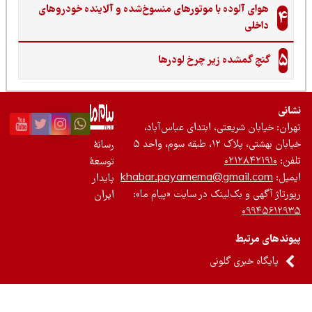
هوای آلوده با موتورهای منسوخ‌شده و آلاینده خودروهای
4
داخلی
5
گنجِ گمشده زیر چرخ لودرها
نی
ان: خیابان شریعتی، ابتدای عباس‌آباد،
 بهشتی، پلاک ۱۲، طبقه سوم، واحد ۵
رسانۀ
ن:
۰۲۱۲۸۴۲۱۹۱۰
توسعۀ
یل:
khabar.payamema@gmail.com
پایدار
رتاژ آگهی و بک‌لینک در سایت «پیام ما»:
ایران
۰۹۹۴۵۶۱۲
ندهای مرتبط
پایگاه خبری گلونی