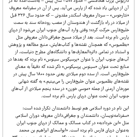
داریوش بزرگ هخامنشی – حدود ۲۵۰۰ سال پیش – به‌دست‌آمده که در
ن از دریایی یاد شده که از پارس می‌آید. پس از آن در سفرنامه معروف
«نئارخوس» – سردار معروف اسکندر مقدونی – که حدود سال ۳۲۶ قبل
ز میلاد در راه بازگشت از هندوستان از مصب رودخانه سند به سمت
لیج‌فارس حرکت کرده؛ وقتی وارد آب‌های جنوب ایران می‌شود از دریای
ارس نام برده است. بعد از میلاد مسیح جغرافی‌دانان معروفی مثل
بطلمیوس» که همچنان نقشه‌ها و کتاب‌هایش، منبع مطالعه و پژوهش
استناد در تمامی دائره‌المعارف‌ها و دانشگاه‌های مطرح دنیاست، از
ب‌های جنوب ایران با عنوان «پرسیکوس سینوس» نام برده که بعدها در
نابع تحت عنوان «سینوس پرسیکوس» ذکر شده که دقیقاً به معنای
خلیج‌فارس است. از سده دوم میلادی یعنی حدود ۱۸۰۰ سال پیش در
قشه‌های بطلمیوس عنوان خلیج‌فارس را می‌بینیم.» به گفته شهابی
ورخان ارمنی از جمله «موسی خورن» در سده پنجم میلادی از آب‌های
نوب ایران تحت عنوان دریای پارس نام برده است.
ین نام در دوره اسلامی هم توسط دانشمندان تکرار شده است:
سفرنامه‌نویسان، دانشمندان و جغرافی‌دانان معروف دوران اسلامی
ثل «ابن خردادبه» در کتاب مسالک و ممالک از دریای جنوب ایران
ه‌عنوان دریای فارس نام برده است. «ابواسحاق ابراهیم بن محمد