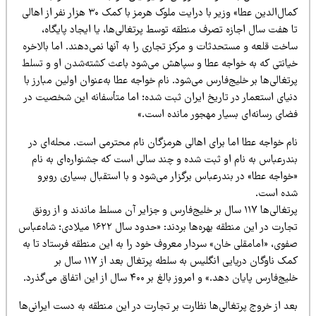
کمال‌الدین عطا» وزیر با درایت ملوک هرمز با کمک ۳۰ هزار نفر از اهالی
 هفت سال اجازه تصرف منطقه توسط پرتغالی‌ها، یا ایجاد پایگاه،
خت قلعه و مستحدثات و مرکز تجاری را به آنها نمی‌دهند. اما بالاخره
یانتی که به خواجه عطا و سپاهش می‌شود باعث کشته‌شدن او و تسلط
تغالی‌ها بر خلیج‌فارس می‌شود. نام خواجه عطا به‌عنوان اولین مبارز با
نیای استعمار در تاریخ ایران ثبت شده؛ اما متأسفانه این شخصیت در
ضای رسانه‌ای بسیار مهجور مانده است.»
ام خواجه عطا اما برای اهالی هرمزگان نام محترمی است. محله‌ای در
ندرعباس به نام او ثبت شده و چند سالی است که جشنواره‌ای به نام
واجه عطا» در بندرعباس برگزار می‌شود و با استقبال بسیاری روبرو
ده است.
پرتغالی‌ها ۱۱۷ سال بر خلیج‌فارس و جزایر آن مسلط ماندند و از رونق
تجارت در این منطقه بهره‌ها بردند: «حدود سال ۱۶۲۲ میلادی؛ شاه‌عباس
فوی، «امامقلی خان» سردار معروف خود را به این منطقه فرستاد تا به
کمک ناوگان دریایی انگلیس به سلطه پرتغال بعد از ۱۱۷ سال بر
یج‌فارس پایان دهد.» و امروز بالغ بر ۴۰۰ سال از این اتفاق می‌گذرد.
د از خروج پرتغالی‌ها نظارت بر تجارت در این منطقه به دست ایرانی‌ها