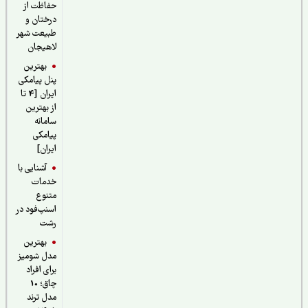
حفاظت از
درختان و
طبیعت شهر
لاهیجان
بهترین
پنل پیامکی
ایران [4 تا
از بهترین
سامانه
پیامکی
ایران]
آشنایی با
خدمات
متنوع
اسنپ‌فود در
رشت
بهترین
مدل شومیز
برای افراد
چاق؛ 10
مدل ترند