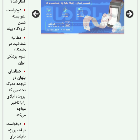
قطار شد؟
درخواست
لغو بسته
شدن
فرودگاه پیام
مطالبه
شفافیت در
دانشگاه
علوم پزشکی
ایران
خطاهای
پنهان در
ترجمه مدرک
تحصیلی که
پرونده اپلای
را با تاخیر
مواجه
می‌کند
درخواست
توقف پروژه
بام‌لند برای