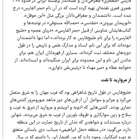
فارسی اصطخری» جغرافی‌دان و نقشه‌نگار برجسته ایرانی در حدود ۳۴۰
جری قمری نقشه‌ای تهیه کرده است که در آن نام «بحر الفارس» درج
ده است. دانشمندان و جغرافی‌دانان بزرگی مثل «ابن حوقل»،
بوریحان بیرونی»، «مَقدَسی»، «حمدالله مستوفی» در نوشته‌ها و
اب‌هایشان عناوینی از قبیل «بحر الفارسی»، «دریای عجم» و «خلیج
فارسی» را برای نام خلیج‌فارس به کار برده‌اند.» اما تنها دانشمندان
وده‌اند که برای این نام، اسناد و مدارک علمی و تاریخی را در طول
ره‌های مختلف ثبت کرده‌اند. بسیاری از قهرمانان ایران هم، برای
ندن این نام و این محدوده برای ایران جنگیده‌اند و ایستاده‌اند. از
واجه عطا» و «میر مهنا» تا «رئیس‌علی دلواری».
 مروارید تا نفت
لیج‌فارس در طول تاریخ شاهراهی بود که غرب جهان را به شرق متصل
ی‌کرد و جزایر و سواحل آن از قرن‌های دور شاهد عبورومرور کشتی‌های
اری بودند. کشتی‌هایی که ادویه و ابریشم و مروارید از شرق به غرب و
لاح و زین سوارکاری و ظروف بلورین از غرب به شرق می‌بردند. شهابی
رباره مستندات و شواهدی که نشان از تاریخ تجارت در این منطقه
رد، می‌گوید: «در منطقه «نخل ابراهیمی» میناب، دژی باستانی متعلق
 دوره اشکانیان وجود دارد که من افتخار این را داشتم که در سال