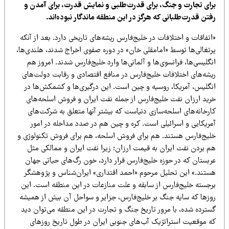
رای تجارت و جنگ، برای قدرت‌طلبی و نمایش قدرت، برای آمدن و
تن قدرت‌طلبانی که هرگز در این منطقه ماندگار نبوده‌اند.
تفاقات و اختلافات در خلیج‌فارس ریشه‌های تاریخی دارد. بعد از آنکه
رتغالی‌ها توسط «امامقلی خان» در دوره صفوی اخراج شدند، هلندی‌ها،
گلیسی‌ها، فرانسوی‌ها و آلمانی‌ها وارد خلیج‌فارس شدند. امروز هم
یشه‌های اختلافات خلیج‌فارس در منافع اقتصادی و رقابت دولت‌های
نگلیس، آمریکا، روسیه و چین است. این درگیری‌ها و کشمکش‌ها در
رید ارزان نفت خلیج‌فارس از جمله نفت ایران و فروش اسلحه‌های
ارخانه‌های اسلحه‌سازی دنیاست که بیشتر آنها متعلق به شرکت‌های
مریکایی و اسرائیلی است. کره و چین هم در صدد مداخله در امور
لیج‌فارس هستند. هم برای فروش اسلحه، هم برای فروش تکنولوژی و
م بردن نفت ایران به قیمت ارزان؛ زیرا نفت ایران و ممالکی مثل
ربستان که در حوزه خلیج‌فارس قرار دارد، خون رگ‌های حیاتی جهان
ستند.» این تحلیل مرحوم «احمد اقتداری» ایران‌شناس و پژوهشگر
رجسته خلیج‌فارس از سابقه و علت منازعات در این منطقه است. این
وزها که سایه جنگ بر خلیج‌فارس، جزایر و سواحل آن بیش از همیشه
سترده شده، با مرور تاریخ جنگ و تجارت در این منطقه می‌توان دید
ه موقعیت استراتژیک آب‌های جنوبی ایران در طول تاریخ روزهای