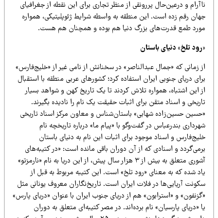
آرام و درعین‌حال پررونقی از منظر تجاری برای این نقطه از جغرافیای
هان رقم زده است. این منطقه به واسطه شرایط ژئوپلیتیکی، همواره
ورد طمع قدرت‌های بزرگ دنیا هم بوده و همچنان هم هست.
رود تلخ» دنیای باستان
ز زمانی که «جمال عبدالناصر» در سخنانش از نامی غیر از «خلیج‌فارس»
ای دریای جنوبی ایران استفاده کرد؛ کشورهای عربی منطقه با استقبال
 این اشتباه، همواره تلاش کردند تا یک تاریخ کهن و شواهد بسیار
ریخی و اسناد متقن برای اثبات حقیقت یک نام را نادیده بگیرند.
حسین حسین‌زاده شهابی» باستان‌شناس و معاون مرکز اسناد تاریخی
رداری بندرعباس در گفت‌وگو با «پیام ما» درباره تاریخچه نام
یج‌فارس و اسناد موجود برای اثبات این نام به دنیای باستان
می‌گردد و اسنادی که از آن دوران باقی مانده است: «در کتیبه‌های
آشوری متعلق به بیش از ۳ هزار سال پیش، از این دریا به نام «نارمرَتو»
د شده که به معنای «رود تلخ» است. این کتیبه مربوط به قبل از
کونت آریایی‌ها در فلات ایران است. تاریخ‌نگاران معروف یونانی مثل
گزنفون» و «استرابون» هم از دریای جنوب ایران با عنوان «دریای پارس»
 «دریای پارسیان» نام برده‌اند. در مصر کتیبه‌ای متعلق به دوران