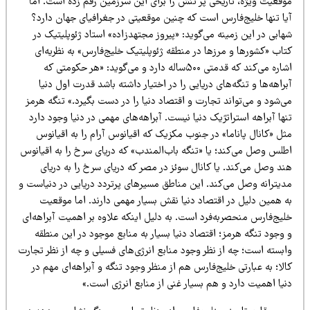
وقعیت ویژه، تاریخی پر تنش را برای این سرزمین رقم زده است. اما
یا تنها خلیج‌فارس است که چنین موقعیتی در جغرافیای جهان دارد؟
ابی در این زمینه می‌گوید: «پیروز مجتهدزاده» استاد ژئوپلیتیک در
تاب «کشورها و مرزها در منطقه ژئوپلیتیک خلیج‌فارس» به نظریه‌ای
اشاره می‌کند که قدمتی ۵۰۰ساله دارد و می‌گوید: «هر حکومتی که
راهه‌ها و تنگه‌های دریایی را در اختیار داشته باشد قدرت اول دنیا
‌شود و می‌تواند تجارت و اقتصاد دنیا را در دست بگیرد.» تنگه هرمز
ها آبراهه استراتژیک دنیا نیست. آبراهه‌های مهمی در دنیا وجود دارد
ل «کانال پاناما» در جنوب مکزیک که اقیانوس آرام را به اقیانوس
طلس وصل می‌کند؛ یا «تنگه باب‌المندب» که دریای سرخ را به اقیانوس
د وصل می‌کند. یا کانال سوئز در مصر که دریای سرخ را به دریای
دیترانه وصل می‌کند. این مناطق مسیرهای پرتردد دریایی در دنیاست و
ه همین دلیل در اقتصاد دنیا نقش بسیار مهمی دارند. اما موقعیت
لیج‌فارس منحصربه‌فرد است. به دلیل اینکه علاوه بر اهمیت آبراهه‌ای
وجود تنگه هرمز؛ اقتصاد دنیا بسیار به منابع موجود در این منطقه
ابسته است؛ چه از نظر وجود منابع انرژی‌های فسیلی و چه از نظر تجارت
لا؛ به عبارتی خلیج‌فارس هم از منظر وجود تنگه و آبراهه‌ای مهم در
یا اهمیت دارد و هم بسیار غنی از منابع انرژی است.»