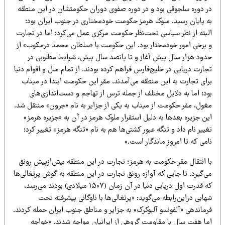
ر دوره سلجوقی بود و در دوره صفوی دوران حکومتشان در این منطقه
ه پایان رسید. ملوک هرمز حکومت خودمختاری در جنوب ایران بود؛
لبته از نظر سیاسی تحت‌نظر حکومت مرکزی عمل می‌کرد؛ اما در تجارت
 برخی امور خودمختار بود. این حکومت با «سلطان محمد درمکوب» از
دود هزار سال پیش آغاز و تا پانصد سال پیش، شرایط مطلوبی در
ارت دریایی در خلیج‌فارس فراهم کرده بودند. از تمام ملل و اقوام دنیا
رای تجارت به این منطقه می‌آمدند. مقر این حکومت ابتدا در میناب
د؛ اما به دلایل مختلف از جمله ترس از تهاجم و دست‌اندازی‌های
غول، مقر حکومت از میناب به یکی از جزایر به نام «جرون» منتقل شد.
ن جزیره بعدها به دلیل استقرار ملوک هرمز در آن به «جزیره هرمز»
ییر نام داد و تنگه عبور کشتی‌ها هم به نام «تنگه هرمز» تغییر کرد؛
می که تا امروز ماندگار است.»
ا انتقال مقر حکومت به هرمز؛ تجارت در این منطقه بیش‌ازپیش رونق
‌گیرد. تا جایی که آوازه رونق تجارت در این منطقه به گوش پرتغالی‌ها
که قدرت اول دریایی دنیا در آن زمان (۱۵۰۷ میلادی) بودند می‌رسد،
ابی دراین‌رابطه می‌گوید: «پرتغالی‌ها با ناوگانی پیشرفته تحت
رماندهی «آلفونسو آلبوکرک» به جزایر و مناطق جنوب ایران حمله کردند.
ما هفت سال با مقاومت گروهی از ایرانیان مواجه شدند. «خواجه