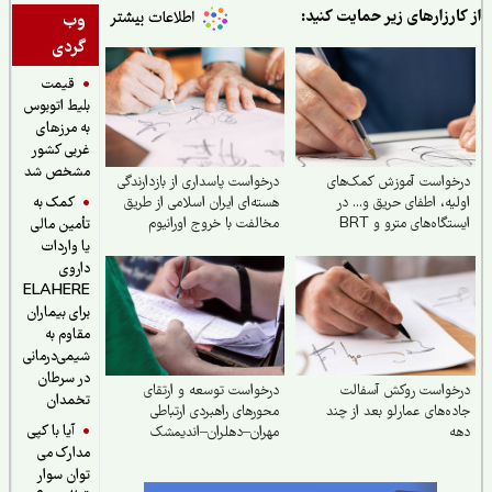
ارزارهای زیر حمایت کنید:
وب
گردی
قیمت
بلیط اتوبوس
به مرزهای
غربی کشور
مشخص شد
خواست آموزش کمک‌های
درخواست پاسداری از بازدارندگی
کمک به
یه، اطفای حریق و... در
هسته‌ای ایران اسلامی از طریق
تگاه‌های مترو و BRT
مخالفت با خروج اورانیوم
تأمین مالی
غنی‌شده از کشور یا رقیق‌سازی
یا واردات
آن در داخل
داروی
ELAHERE
برای بیماران
مقاوم به
شیمی‌درمانی
در سرطان
خواست روکش آسفالت
درخواست توسعه و ارتقای
تخمدان
ه‌های عمارلو بعد از چند
محورهای راهبردی ارتباطی
آیا با کپی
ه
مهران–دهلران–اندیمشک
مدارک می
توان سوار