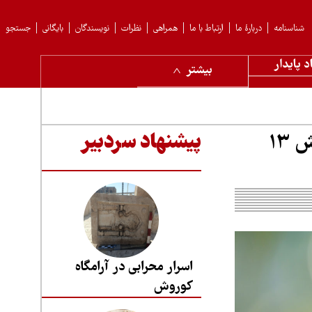
شناسنامه
دربارهٔ ما
ارتباط با ما
همراهی
نظرات
نویسندگان
بایگانی
جستجو
د پایدار
بیشتر
«۴ گام تا نیروگاه تجدیدپذیر: از پتانسیل نظری تا جهش ۱۳
پیشنهاد سردبیر
اسرار محرابی در آرامگاه
کوروش