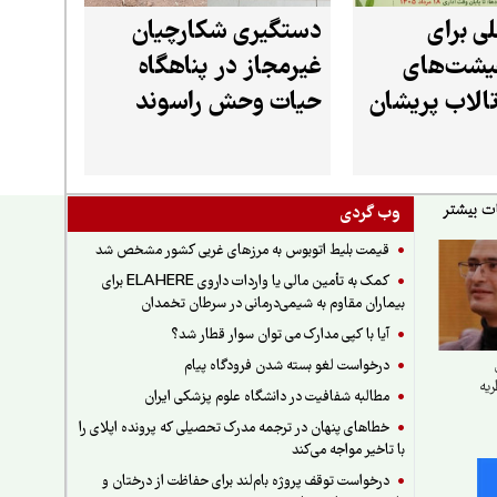
ی برای
دستگیری شکارچیان
یشت‌های
غیرمجاز در پناهگاه
تالاب پریشان
حیات وحش راسوند
فارس
شازند
وب گردی
قیمت بلیط اتوبوس به مرزهای غربی کشور مشخص شد
کمک به تأمین مالی یا واردات داروی ELAHERE برای
بیماران مقاوم به شیمی‌درمانی در سرطان تخمدان
آیا با کپی مدارک می توان سوار قطار شد؟
درخواست لغو بسته شدن فرودگاه پیام
یه
مطالبه شفافیت در دانشگاه علوم پزشکی ایران
خطاهای پنهان در ترجمه مدرک تحصیلی که پرونده اپلای را
با تاخیر مواجه می‌کند
درخواست توقف پروژه بام‌لند برای حفاظت از درختان و