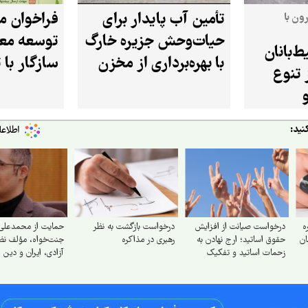
تأمین آب پایدار برای
فراخوان مل
ون با
حیات‌وحش جزیره خارگ
توسعه مع
‌بانان
با بهره‌برداری از مخزن
سازگار با 
 تنوع
۲۰ هزار لیتری
در استان 
نید:
ه
درخواست صیانت از افزایش
درخواست بازگشت به نظر
حمایت از محمدعلی
مان
حقوق اساتید؛ ارج نهادن به
رهبری در مذاکره
جنت‌خواه، مؤلف نظر
زحمات اساتید و تفکیک
آزادی، ایران و دین
ری
جایگاه علمی از سایر مشاغل
ت
»