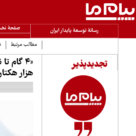
صفحۀ نخ
رسانۀ توسعۀ پایدار ایران
مطالب مرتبط
ن
تجدیدپذیر
هزار هکتار