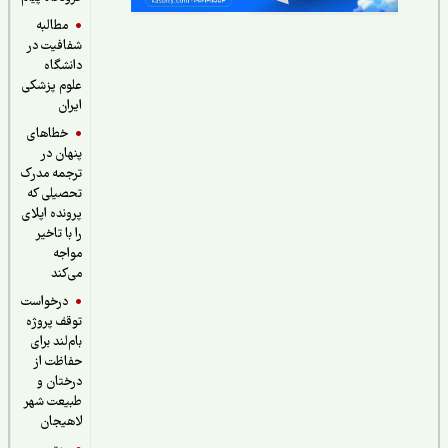
مطالبه
شفافیت در
دانشگاه
علوم پزشکی
ایران
خطاهای
پنهان در
ترجمه مدرک
تحصیلی که
پرونده اپلای
را با تاخیر
مواجه
می‌کند
درخواست
توقف پروژه
بام‌لند برای
حفاظت از
درختان و
طبیعت شهر
لاهیجان