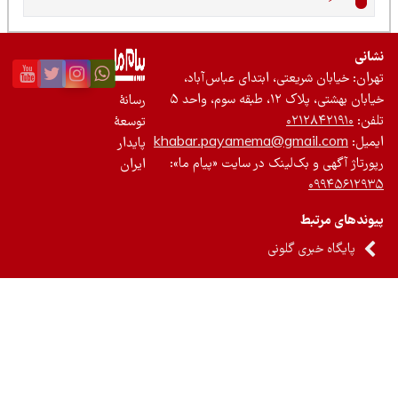
نی
ان: خیابان شریعتی، ابتدای عباس‌آباد،
 بهشتی، پلاک ۱۲، طبقه سوم، واحد ۵
رسانۀ
ن:
۰۲۱۲۸۴۲۱۹۱۰
توسعۀ
یل:
khabar.payamema@gmail.com
پایدار
رتاژ آگهی و بک‌لینک در سایت «پیام ما»:
ایران
۰۹۹۴۵۶۱۲
ندهای مرتبط
پایگاه خبری گلونی