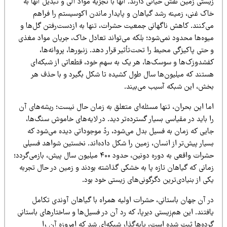
ستی زمین نقش حیاتی دارند. آنها با تجزیه مواد آلی و تبدیل آنها به
اک غنی، زمینه رشد گیاهان و پایدار ماندن اکوسیستم را فراهم
ی‌کنند. کاهش ناگهانی جمعیت حشرات، تنها به ازدست‌رفتن گل‌ها و
یوه‌ها محدود نمی‌شود؛ بلکه می‌تواند تعادل خاک، جریان مواد مغذی
حتی پاکیزگی محیط را تحت‌تأثیر قرار دهد. زنبورها، پروانه‌ها،
فشدوزک‌ها و سوسک‌ها، هر یک به سهم خود، قطعاتی از شبکه‌ای
ستند که میلیون‌ها سال طول کشیده تا شکل بگیرد و با حذف هر
خش، این شبکه آسیب می‌بیند.
ما این بحران، تنها مسئله‌ای متعلق به زمان حال نیست؛ ریشه‌های آن
 باید در مقیاسی بسیار گسترده‌تر دید. در لایه‌های خاموش سنگ‌ها،
ایی که زمان به فسیل بدل می‌شود، ردّ موجوداتی دیده می‌شود که
یار پیش‌تر از انسان، زمین را شکل داده‌اند. نخستین شواهد فسیلی
حشرات واقعی به دوره دونین، حدود ۴۰۰ میلیون سال پیش، بازمی‌گردد؛
مانی که گیاهان تازه پا به خشکی گذاشته بودند و زمین در حال تجربه
ی از بنیادی‌ترین دگرگونی‌های زیستی خود بود.
ر آن جهان باستانی، حشرات اولیه همراه با گیاهان آوندی تکامل
فتند. این هم‌زیستی دیرپا، که رد آن در فسیل‌ها و ساختارهای باستانی
ده‌ها ثبت شده است، پایه‌گذار شبکه‌ای شد که امروزه آن را