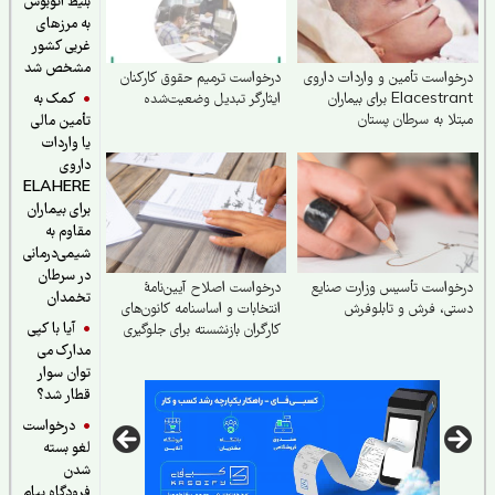
بلیط اتوبوس
به مرزهای
غربی کشور
مشخص شد
واست تأمین و واردات داروی
درخواست ترمیم حقوق کارکنان
کمک به
Elacestrant برای بیماران
ایثارگر تبدیل وضعیت‌شده
لا به سرطان پستان
تأمین مالی
مون‌مثبت در ایران
یا واردات
داروی
ELAHERE
برای بیماران
مقاوم به
شیمی‌درمانی
در سرطان
واست تأسیس وزارت صنایع
درخواست اصلاح آیین‌نامهٔ
تخمدان
ی، فرش و تابلوفرش
انتخابات و اساسنامه کانون‌های
آیا با کپی
کارگران بازنشسته برای جلوگیری
مدارک می
از تعارض منافع
توان سوار
قطار شد؟
درخواست
لغو بسته
شدن
فرودگاه پیام