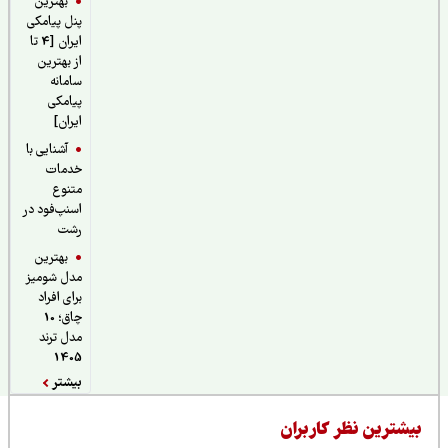
بهترین
پنل پیامکی
ایران [4 تا
از بهترین
سامانه
پیامکی
ایران]
آشنایی با
خدمات
متنوع
اسنپ‌فود در
رشت
بهترین
مدل شومیز
برای افراد
چاق؛ 10
مدل ترند
1405
بیشتر
یشترین نظر کاربران