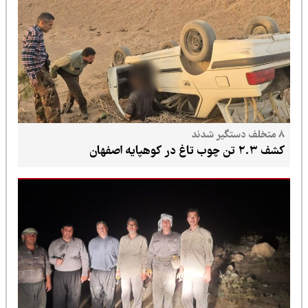
۸ متخلف دستگیر شدند
کشف ۲.۳ تن چوب تاغ در کوهپایه اصفهان