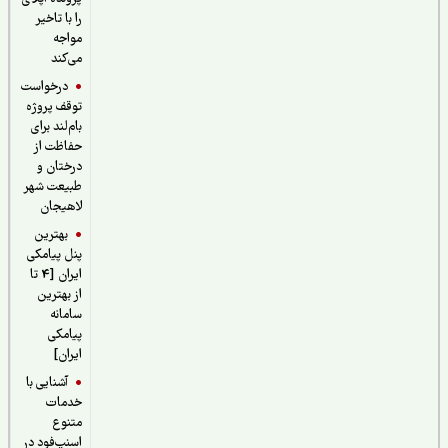
را با تاخیر
مواجه
می‌کند
درخواست
توقف پروژه
بام‌لند برای
حفاظت از
درختان و
طبیعت شهر
لاهیجان
بهترین
پنل پیامکی
ایران [4 تا
از بهترین
سامانه
پیامکی
ایران]
آشنایی با
خدمات
متنوع
اسنپ‌فود در