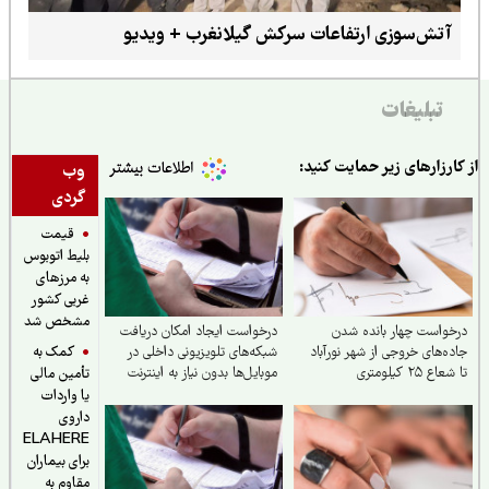
آتش‌سوزی ارتفاعات سرکش گیلانغرب + ویدیو
تبلیغات
ارزارهای زیر حمایت کنید:
وب
گردی
قیمت
بلیط اتوبوس
به مرزهای
غربی کشور
مشخص شد
واست چهار بانده شدن
درخواست ایجاد امکان دریافت
کمک به
ه‌های خروجی از شهر نورآباد
شبکه‌های تلویزیونی داخلی در
ع ۲۵ کیلومتری
موبایل‌ها بدون نیاز به اینترنت
تأمین مالی
یا واردات
داروی
ELAHERE
برای بیماران
مقاوم به