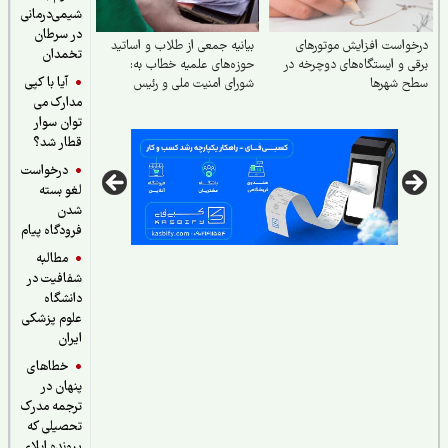
شیمی‌درمانی
در سرطان
واست افزایش موتورهای
بیانیه جمعی از طلاب و اساتید
تخمدان
ی و ایستگاه‌های دوچرخه در
حوزه‌های علمیه خطاب به:
آیا با کپی
ح شهرها
شورای امنیت ملی و رئیس
مدارک می
جمهور محترم جناب آقای دکتر
پزشکیان
توان سوار
قطار شد؟
درخواست
لغو بسته
شدن
فرودگاه پیام
مطالبه
شفافیت در
دانشگاه
علوم پزشکی
ایران
خطاهای
پنهان در
ترجمه مدرک
تحصیلی که
پرونده اپلای