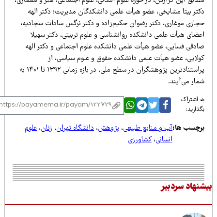
طابق این گزارش، در حوزه علوم انسانی، علوم اجتماعی، هنر و معماری،
کتر بیتا مشایخی، عضو هیأت علمی دانشکدگان مدیریت؛ دکتر الهه
جازی موغاری، دکتر رضوان حکیم‌زاده و دکتر نرگس سادات سجادیه،
عضای هیأت علمی دانشکده روانشناسی و علوم تربیتی، دکتر سهیلا
ادقی فسایی، عضو هیأت علمی دانشکده علوم اجتماعی و دکتر الهه
ولایی، عضو هیأت علمی دانشکده حقوق و علوم سیاسی، از
پراستنادترین پژوهشگران در سطح ملی، در بازه زمانی ۱۳۹۲ تا ۱۴۰۱ به
ار می‌آیند.
 اشتراک
ذارید:
رچسب ها:
آب و منابع طبیعی
،
پژوهش
،
دانشگاه تهران
،
زنان
،
علوم
انسانی
،
کشاورزی
نهاد سردبیر