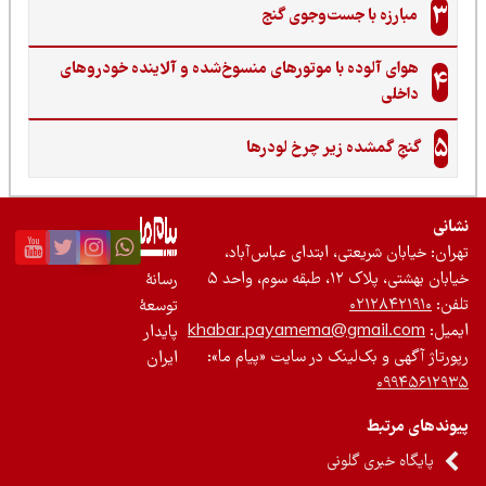
3
مبارزه با جست‌وجوی گنج‌
هوای آلوده با موتورهای منسوخ‌شده و آلاینده خودروهای
4
داخلی
5
گنجِ گمشده زیر چرخ لودرها
نی
ان: خیابان شریعتی، ابتدای عباس‌آباد،
 بهشتی، پلاک ۱۲، طبقه سوم، واحد ۵
رسانۀ
ن:
۰۲۱۲۸۴۲۱۹۱۰
توسعۀ
یل:
khabar.payamema@gmail.com
پایدار
رتاژ آگهی و بک‌لینک در سایت «پیام ما»:
ایران
۰۹۹۴۵۶۱۲
ندهای مرتبط
پایگاه خبری گلونی