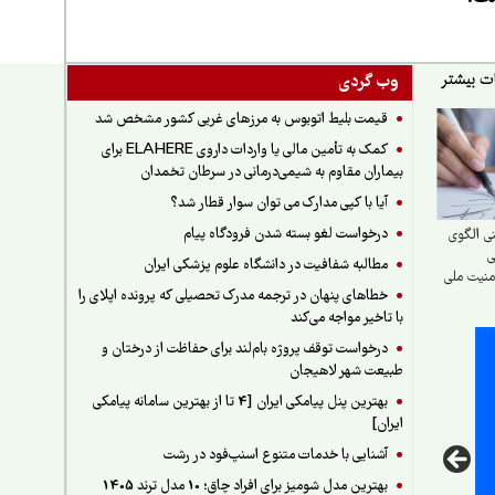
وب گردی
قیمت بلیط اتوبوس به مرزهای غربی کشور مشخص شد
کمک به تأمین مالی یا واردات داروی ELAHERE برای
بیماران مقاوم به شیمی‌درمانی در سرطان تخمدان
آیا با کپی مدارک می توان سوار قطار شد؟
درخواست لغو بسته شدن فرودگاه پیام
ی الگوی
ی
مطالبه شفافیت در دانشگاه علوم پزشکی ایران
منیت ملی
خطاهای پنهان در ترجمه مدرک تحصیلی که پرونده اپلای را
زمینی
با تاخیر مواجه می‌کند
درخواست توقف پروژه بام‌لند برای حفاظت از درختان و
طبیعت شهر لاهیجان
بهترین پنل پیامکی ایران [4 تا از بهترین سامانه پیامکی
ایران]
آشنایی با خدمات متنوع اسنپ‌فود در رشت
بهترین مدل شومیز برای افراد چاق؛ 10 مدل ترند 1405