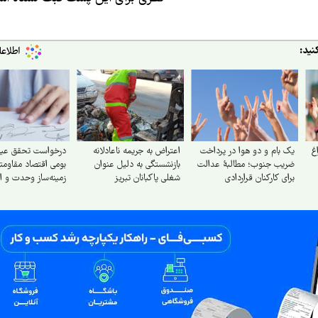
نید:
غ
یک بام و دو هوا در پرداخت
اعتراض به جریمه ناعادلانه
درخواست تحقق عین
ضریب جنوب؛ مطالبهٔ عدالت
بازنشستگی به دلیل عنوان
بومی اقتصاد مقاومت
برای کارکنان قراردادی
شغلی پاکبانان تبریز
زمینه‌ساز وحدت و ا
پتروشیمی
و ضامن تاب‌آوری سر