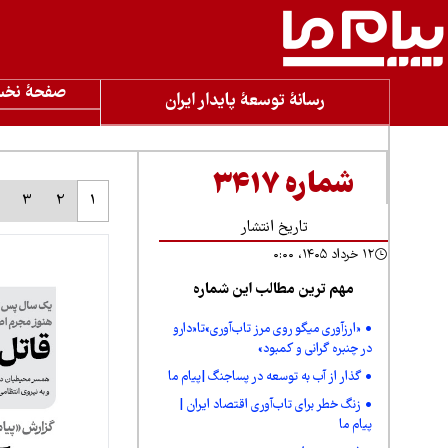
صفحۀ نخ
رسانۀ توسعۀ پایدار ایران
شماره ۳۴۱۷
3
2
1
تاریخ انتشار
۱۲ خرداد ۱۴۰۵، ۰:۰۰
مهم ترین مطالب این شماره
«ارزآوری میگو روی مرز تاب‌آوری»تا«دارو
در چنبره گرانی و کمبود»
گذار از آب به توسعه در پساجنگ |پیام ما
زنگ خطر برای تاب‌آوری اقتصاد ایران |
پیام ما