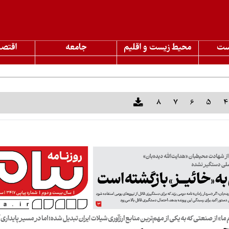
ست
محیط زیست و اقلیم
جامعه
اقتصا
8
7
6
5
4