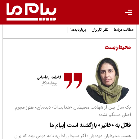
لب مرتبط
نظر کاربران
پربازدیدها
حیط زیست
فاطمه باباخانی
روزنامه‌نگار
ک سال پس از شهادت محیطبان «هدایت‌الله دیده‌بان» هنوز مجرم
صلی دستگیر نشده
اتل به «خائیز» بازگشته است |پیام ما
سر محیطبان دیده‌بان: اگر «سردار رادان» نامه دومی بزند که برای