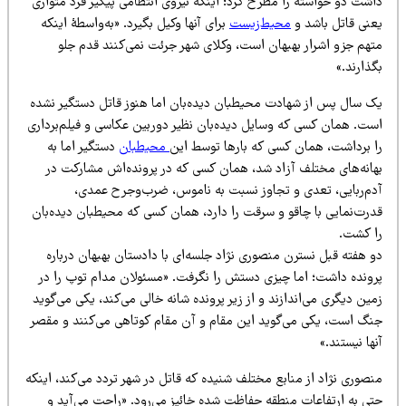
اشت دو خواسته را مطرح کرد؛ اینکه نیروی انتظامی پیگیر فرد متواری
عنی قاتل باشد و
محیط‌زیست
برای آنها وکیل بگیرد. «به‌واسطهٔ اینکه
تهم جزو اشرار بهبهان است، وکلای شهر جرئت نمی‌کنند قدم جلو
ذارند.»
ک سال پس از شهادت محیطبان دیده‌بان اما هنوز قاتل دستگیر نشده
ست. همان کسی که وسایل دیده‌بان نظیر دوربین عکاسی و فیلم‌برداری
ا برداشت، همان کسی که بارها توسط این
محیطبان
دستگیر اما به
هانه‌های مختلف آزاد شد، همان کسی که در پرونده‌اش مشارکت در
دم‌ربایی، تعدی و تجاوز نسبت به ناموس، ضرب‌وجرح عمدی،
درت‌نمایی با چاقو و سرقت را دارد، همان کسی که محیطبان دیده‌بان
ا کشت.
 هفته قبل نسترن منصوری نژاد جلسه‌ای با دادستان بهبهان درباره
رونده داشت؛ اما چیزی دستش را نگرفت. «مسئولان مدام توپ را در
ین دیگری می‌اندازند و از زیر پرونده شانه خالی می‌کند، یکی می‌گوید
نگ است، یکی می‌گوید این مقام و آن مقام کوتاهی می‌کنند و مقصر
ها نیستند.»
صوری نژاد از منابع مختلف شنیده که قاتل در شهر تردد می‌کند، اینکه
تی به ارتفاعات منطقه حفاظت شده خائیز می‌رود. «راحت می‌آید و