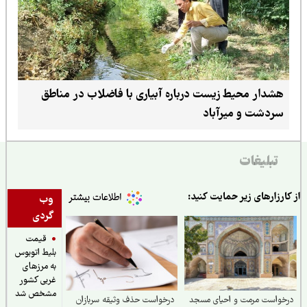
هشدار محیط زیست درباره آبیاری با فاضلاب در مناطق
سردشت و میرآباد
تبلیغات
ارزارهای زیر حمایت کنید:
وب
گردی
قیمت
بلیط اتوبوس
به مرزهای
غربی کشور
مشخص شد
خواست مرمت و احیای مسجد
درخواست حذف وثیقه سربازان