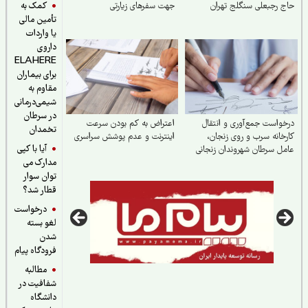
کمک به
 رجبعلی سنگلج تهران
جهت سفرهای زیارتی
تأمین مالی
یا واردات
داروی
ELAHERE
برای بیماران
مقاوم به
شیمی‌درمانی
در سرطان
واست جمع‌آوری و انتقال
اعتراض به کم بودن سرعت
تخمدان
خانه سرب و روی زنجان،
اینترنت و عدم پوشش سراسری
آیا با کپی
ل سرطان شهروندان زنجانی
مدارک می
توان سوار
قطار شد؟
درخواست
لغو بسته
شدن
فرودگاه پیام
مطالبه
شفافیت در
دانشگاه