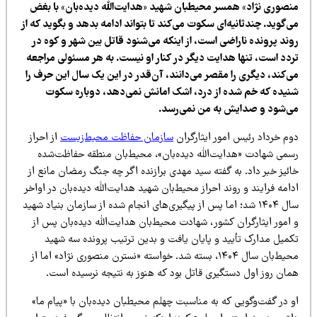
نصوری نژاد» همسر محیطبان شهید «هدایت‌الله دیده‌بان» با بغض
‌گوید. چندثانیه‌ای سکوت می‌کند تا بتواند ادامه بدهد و بگوید که از
وند پرونده ناراضی است، از اینکه می‌شنود قاتل بین شهر و کوه در
ردد است، تنها هدایت دیگر در کنار او نیست. به هر مسئولی مراجعه
ی‌کند، دیگری را مقصر می‌دانند، آن‌قدر در این یک سال این حرف را
نیده که خم شده از درد، اشک امانش نمی‌دهد، دوباره سکوت
ی‌شود و صدایش به من نمی‌رسد.
وم خرداد رئیس امور ایثارگران
سازمان حفاظت محیط‌زیست
از احراز
سمی شهادت «هدایت‌الله دیده‌بان»، محیط‌بان منطقه حفاظت‌شده
ئیز خبر داد. به گفته سید مهدی برازنده اگر چه جنگ رمضان مانع از
امه فرایند و روند احراز محیط‌بان شهید هدایت‌الله دیده‌بان در اواخر
سال ۱۴۰۴ شد؛ اما پس از پیگیری‌های انجام شده از سازمان بنیاد شهید
امور ایثارگران کشور، شهادت محیط‌بان هدایت‌الله دیده‌بان پس از
کمیل مدارک تأیید و پایان یافت و بدین ترتیب پرونده سه شهید
محیط‌بان سال ۱۴۰۴، بسته شد. خواسته «نسترن منصوری نژاد» اما از
مان روز اول دستگیری قاتل بود که هنوز به نتیجه نرسیده است.
 در گفت‌وگویی که به مناسبت چهلم محیطبان دیده‌بان با «پیام ما»