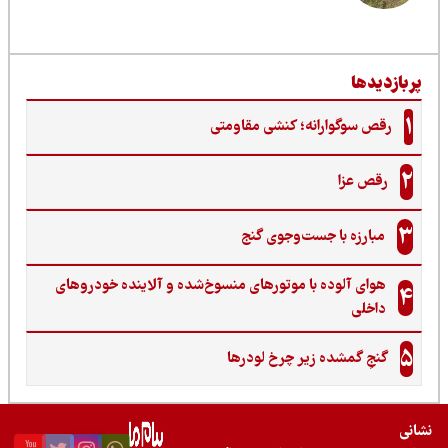
ربازدیدها
1
رقص سوگوارانه؛ کنشی مقاومتی
2
رقص عزا
3
مبارزه با جست‌وجوی گنج‌
هوای آلوده با موتورهای منسوخ‌شده و آلاینده خودروهای
4
داخلی
5
گنجِ گمشده زیر چرخ لودرها
نی