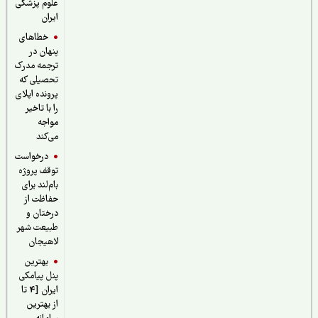
علوم پزشکی
ایران
خطاهای
پنهان در
ترجمه مدرک
تحصیلی که
پرونده اپلای
را با تاخیر
مواجه
می‌کند
درخواست
توقف پروژه
بام‌لند برای
حفاظت از
درختان و
طبیعت شهر
لاهیجان
بهترین
پنل پیامکی
ایران [4 تا
از بهترین