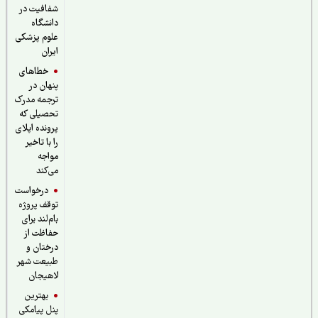
شفافیت در
دانشگاه
علوم پزشکی
ایران
خطاهای
پنهان در
ترجمه مدرک
تحصیلی که
پرونده اپلای
را با تاخیر
مواجه
می‌کند
درخواست
توقف پروژه
بام‌لند برای
حفاظت از
درختان و
طبیعت شهر
لاهیجان
بهترین
پنل پیامکی