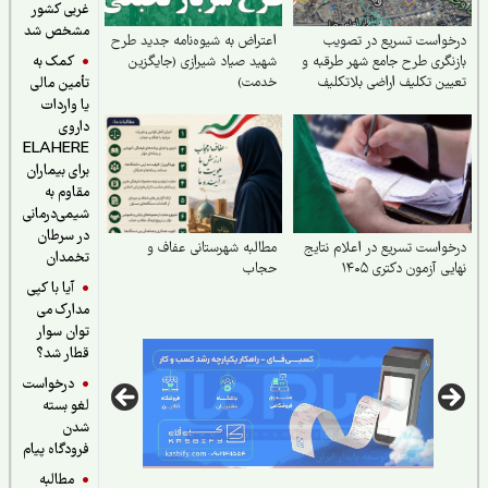
غربی کشور
مشخص شد
واست تسریع در تصویب
اعتراض به شیوه‌نامه جدید طرح
کمک به
نگری طرح جامع شهر طرقبه و
شهید صیاد شیرازی (جایگزین
ین تکلیف اراضی بلاتکلیف
خدمت)
تأمین مالی
اشهر
یا واردات
داروی
ELAHERE
برای بیماران
مقاوم به
شیمی‌درمانی
در سرطان
واست تسریع در اعلام نتایج
مطالبه شهرستانی عفاف و
تخمدان
یی آزمون دکتری ۱۴۰۵
حجاب
آیا با کپی
مدارک می
توان سوار
قطار شد؟
درخواست
لغو بسته
شدن
فرودگاه پیام
مطالبه