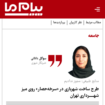
لب مرتبط
نظر کاربران
پربازدیدها
امعه
سوگل دانائی
خبرنگار شهری
نابع طبیعی: مجوز ندادیم
رح ساخت شهربازی در «سرخه‌حصار» روی میز
هـــــرداری تهران