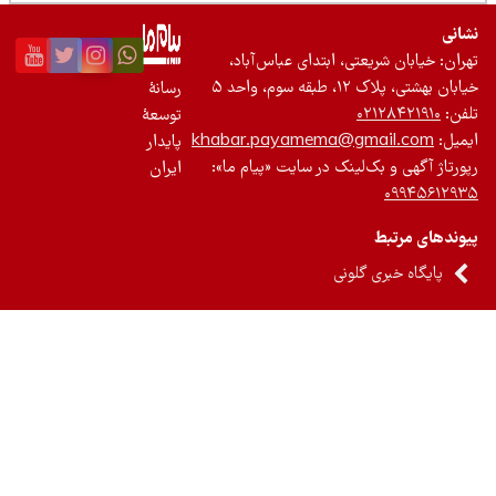
نی
ان: خیابان شریعتی، ابتدای عباس‌آباد،
 بهشتی، پلاک ۱۲، طبقه سوم، واحد ۵
رسانۀ
ن:
۰۲۱۲۸۴۲۱۹۱۰
توسعۀ
یل:
khabar.payamema@gmail.com
پایدار
رتاژ آگهی و بک‌لینک در سایت «پیام ما»:
ایران
۰۹۹۴۵۶۱۲
ندهای مرتبط
پایگاه خبری گلونی