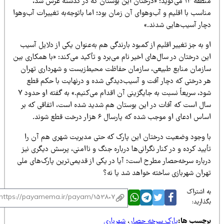
منطقه ۱۳ می‌گوید: «درختان این بوستان که در گذشته غرس شد،
اسب با اقلیم و آب‌وهوای آن زمان بود؛ اما باتوجه‌به تغییرات آب‌وهوا
چار آسیب‌هایی شدند.»
 به جز تغییر اقلیم از کمبود بارندگی هم به‌عنوان یکی از دلایل آسیب
ن درختان در سال‌های اخیر نام می‌برد و تأکید می‌کند: «با همکاری بین
ازمان منابع طبیعی، سازمان حفاظت محیط‌زیست و شهرداری تهران
ر درختی که دچار آفت و آسیب‌دیدگی شده و درنهایت با حکم قطع
شود، سریعاً نسبت به جایگزینی آن اقدام می‌کنیم.» به گفته او حدود ۷
ال است که آفات در این بوستان هم شدید شده است، اتفاقی که بر
اس ادعای او موجب شده که پارسال ۶ هزار درخت قطع شوند.
ا وجود وضعیت درختان این پارک که حتی مدیریت شهری هم آن را
یید کرده و در کنار نگرانی‌ها درباره جنگ و ناامنی، پرسش دیگری نیز
رباره سرخه‌حصار مطرح است؛ آیا در یکی از قدیمی‌ترین پارک‌های ملی
هران شهربازی ساخته خواهد شد یا نه؟
 اشتراک
ذارید:
رچسب ها:
پارک سرخه حصار
،
شهرباری