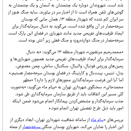
لند است. شهروندان دوباره یک چشمشان به آسمان و یک چشمشان به
شی‌های تلفن همراه است تا از اخبار سر در بیاورند. سایه جنگ هنوز از
سر ایران کم نشده که شهردار منطقه ۱۳، همان جایی که بوستان
رخه‌حصار در آن واقع شده است، می‌گوید به دنبال سرمایه‌گذار برای
یجاد ظرفیت‌های تفریحی جدید مانند شهربازی در فضای این پارک است.
رخه‌حصار در جنگ دوازده‌روزه و جنگ فعلی زیر آتش بوده است.
«محمدرحیم مرتضوی»، شهردار منطقه ۱۳ می‌گوید: «به دنبال
رمایه‌گذار برای ایجاد ظرفیت‌های تفریحی جدید همچون شهربازی‌ها و
مین‌های ورزشی فوتبال، والیبال، بسکتبال، ساحلی، چمن مصنوعی،
دل، تنیس، پینت‌بال و کارتینگ در فضای بوستان سرخه‌حصار هستیم.»
ما آیا این فرصت سرمایه‌گذاری مجوزهای لازم را دارد؟ «مطهر
حمدخانی»، سخنگوی شهرداری تهران به «پیام ما» می‌گوید: «به‌صورت
لی مسیر این اتفاقات باید از طریق سازمان سرمایه‌گذاری طی شود.
ذب سرمایه‌گذار و مشخص‌کردن پیمانکار انجام می‌شود ضمن اینکه
مور باید ذیل طرح تفصیلی تهران انجام شود.»
ررسی‌های «
پیام ما»
از سامانه شفافیت شهرداری تهران، ابعاد دیگری از
ن اخبار را نمایان می‌کند. شهربازی بوستان جنگلی
سرخه‌حصا
ر از جمله