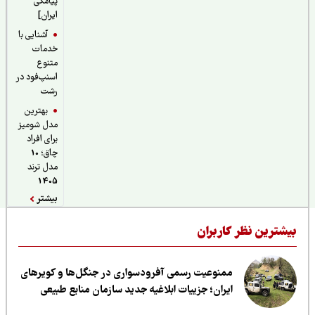
پیامکی
ایران]
آشنایی با
خدمات
متنوع
اسنپ‌فود در
رشت
بهترین
مدل شومیز
برای افراد
چاق؛ 10
مدل ترند
1405
بیشتر
یشترین نظر کاربران
ممنوعیت رسمی آفرودسواری در جنگل‌ها و کویرهای
ایران؛ جزییات ابلاغیه جدید سازمان منابع طبیعی