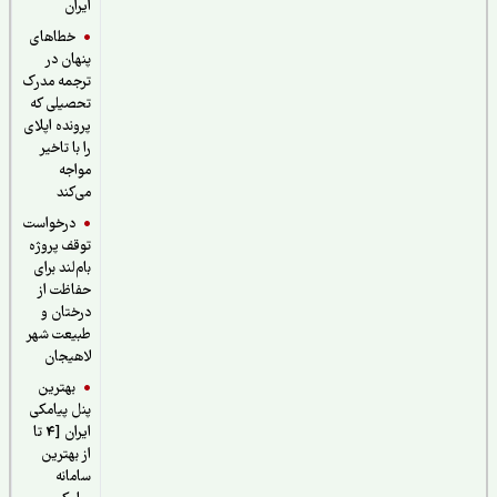
ایران
خطاهای
پنهان در
ترجمه مدرک
تحصیلی که
پرونده اپلای
را با تاخیر
مواجه
می‌کند
درخواست
توقف پروژه
بام‌لند برای
حفاظت از
درختان و
طبیعت شهر
لاهیجان
بهترین
پنل پیامکی
ایران [4 تا
از بهترین
سامانه