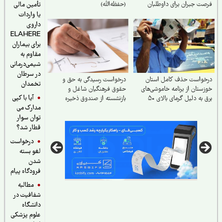
ت جبران برای داوطلبان
(حفظه‌الله)
تأمین مالی
یا واردات
داروی
ELAHERE
برای بیماران
مقاوم به
شیمی‌درمانی
در سرطان
خواست حذف کامل استان
درخواست رسیدگی به حق و
تخمدان
ستان از برنامه خاموشی‌های
حقوق فرهنگیان شاغل و
آیا با کپی
برق به دلیل گرمای بالای ۵۰
بازنشسته از صندوق ذخیره
مدارک می
ه
فرهنگیان
توان سوار
قطار شد؟
درخواست
لغو بسته
شدن
فرودگاه پیام
مطالبه
شفافیت در
دانشگاه
علوم پزشکی