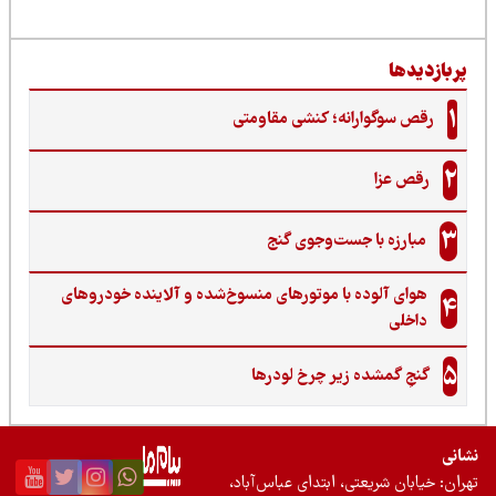
ربازدیدها
1
رقص سوگوارانه؛ کنشی مقاومتی
2
رقص عزا
3
مبارزه با جست‌وجوی گنج‌
هوای آلوده با موتورهای منسوخ‌شده و آلاینده خودروهای
4
داخلی
5
گنجِ گمشده زیر چرخ لودرها
نی
ان: خیابان شریعتی، ابتدای عباس‌آباد،