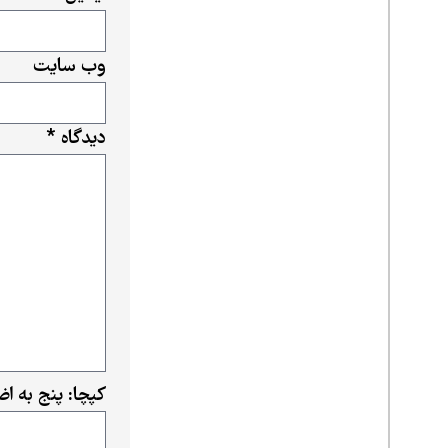
وب‌ سایت
دیدگاه
*
کپچا: پنج به ا