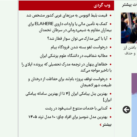
وب گردی
قیمت بلیط اتوبوس به مرزهای غربی کشور مشخص شد
کمک به تأمین مالی یا واردات داروی ELAHERE برای
بیماران مقاوم به شیمی‌درمانی در سرطان تخمدان
آیا با کپی مدارک می توان سوار قطار شد؟
درخواست لغو بسته شدن فرودگاه پیام
فتن ارز
 و حذف
مطالبه شفافیت در دانشگاه علوم پزشکی ایران
خطاهای پنهان در ترجمه مدرک تحصیلی که پرونده اپلای را
با تاخیر مواجه می‌کند
درخواست توقف پروژه بام‌لند برای حفاظت از درختان و
طبیعت شهر لاهیجان
بهترین پنل پیامکی ایران [4 تا از بهترین سامانه پیامکی
ایران]
آشنایی با خدمات متنوع اسنپ‌فود در رشت
بهترین مدل شومیز برای افراد چاق؛ 10 مدل ترند 1405
بیشتر