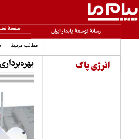
صفحۀ نخ
رسانۀ توسعۀ پایدار ایران
مطالب مرتبط
ن
بهره‌برداری از ۸ واحد زیربنایی پالایش
انرژی پاک