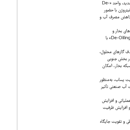
شامل واحدهای تصفیه آب صنعتی، واحد گاززدا و پمپ‌های آب تغذیه بویلر، دیگ‌های بخار جدید، واحد «De-
واحد تولید نیتروژن با حضور
، کاهش مصرف آب و
برای دیگ‌های بخار و
واحدهای عملیاتی نقش مهمی در پایداری تولید و بهینه‌سازی مصرف منابع آبی دارند، همچنین واحد «De-Oiling» با
‌شده است که با حذف گازهای محلول،
در بخش جنوبی
بکه بخار، امکان
حوزه محیط زیست و مدیریت پساب، به‌منظور
 آب صنعتی تأثیر
عملیاتی و افزایش
و افزایش ظرفیت
طی و تقویت جایگاه