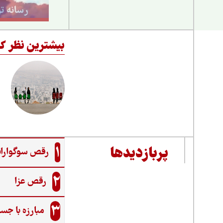
بیشترین نظر کا
1
پربازدیدها
رقص سوگواران
2
رقص عزا
3
مبارزه با جس