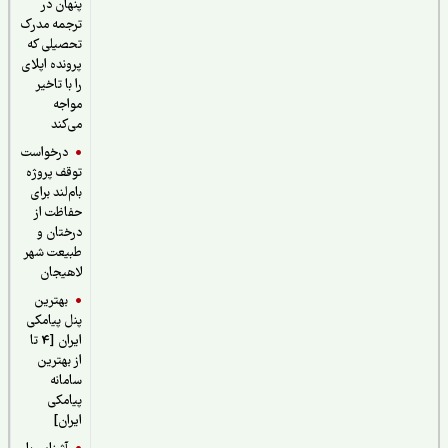
پنهان در
ترجمه مدرک
تحصیلی که
پرونده اپلای
را با تاخیر
مواجه
می‌کند
درخواست
توقف پروژه
بام‌لند برای
حفاظت از
درختان و
طبیعت شهر
لاهیجان
بهترین
پنل پیامکی
ایران [4 تا
از بهترین
سامانه
پیامکی
ایران]