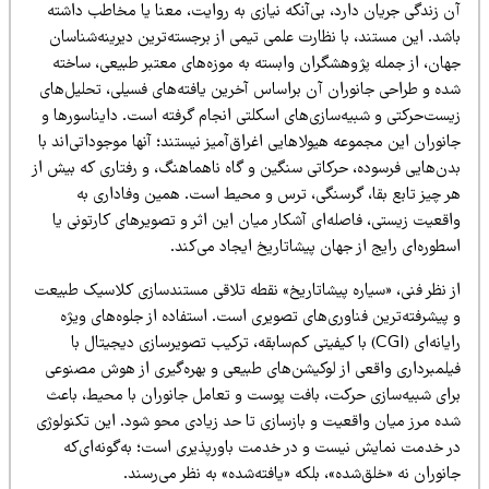
 زندگی جریان دارد، بی‌آنکه نیازی به روایت، معنا یا مخاطب داشته
شد. این مستند، با نظارت علمی تیمی از برجسته‌ترین دیرینه‌شناسان
هان، از جمله پژوهشگران وابسته به موزه‌های معتبر طبیعی، ساخته
ده و طراحی جانوران آن براساس آخرین یافته‌های فسیلی، تحلیل‌های
یست‌حرکتی و شبیه‌سازی‌های اسکلتی انجام گرفته است. دایناسورها و
نوران این مجموعه هیولاهایی اغراق‌آمیز نیستند؛ آنها موجوداتی‌اند با
دن‌هایی فرسوده، حرکاتی سنگین و گاه ناهماهنگ، و رفتاری که بیش از
ر چیز تابع بقا، گرسنگی، ترس و محیط است. همین وفاداری به
قعیت زیستی، فاصله‌ای آشکار میان این اثر و تصویرهای کارتونی یا
طوره‌ای رایج از جهان پیشاتاریخ ایجاد می‌کند.
ز نظر فنی، «سیاره پیشاتاریخ» نقطه تلاقی مستندسازی کلاسیک طبیعت
پیشرفته‌ترین فناوری‌های تصویری است. استفاده از جلوه‌های ویژه
رایانه‌ای (CGI) با کیفیتی کم‌سابقه، ترکیب تصویرسازی دیجیتال با
یلمبرداری واقعی از لوکیشن‌های طبیعی و بهره‌گیری از هوش مصنوعی
رای شبیه‌سازی حرکت، بافت پوست و تعامل جانوران با محیط، باعث
ده مرز میان واقعیت و بازسازی تا حد زیادی محو شود. این تکنولوژی
ر خدمت نمایش نیست و در خدمت باورپذیری است؛ به‌گونه‌ای‌که
نوران نه «خلق‌شده»، بلکه «یافته‌شده» به نظر می‌رسند.