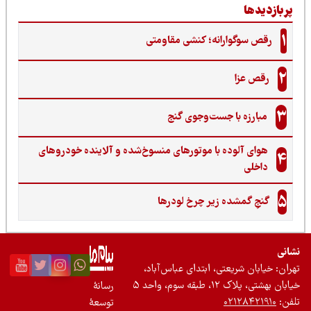
ربازدیدها
1
رقص سوگوارانه؛ کنشی مقاومتی
2
رقص عزا
3
مبارزه با جست‌وجوی گنج‌
هوای آلوده با موتورهای منسوخ‌شده و آلاینده خودروهای
4
داخلی
5
گنجِ گمشده زیر چرخ لودرها
نی
ان: خیابان شریعتی، ابتدای عباس‌آباد،
 بهشتی، پلاک ۱۲، طبقه سوم، واحد ۵
رسانۀ
ن:
۰۲۱۲۸۴۲۱۹۱۰
توسعۀ