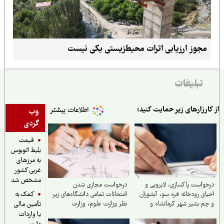
مجوز ارزیابی اثرات محیط‌زیستی یکی نیست
تبلیغات
ارزارهای زیر حمایت کنید:
وب
گردی
قیمت
بلیط اتوبوس
به مرزهای
غربی کشور
مشخص شد
واست پاکسازی، لایروبی و
درخواست مجازی شدن
کمک به
ای رودخانه قره سو، آبشوران
امتحانات تمامی دانشگاه‌های زیر
م بشیر شهر کرمانشاه و
نظر وزارت علوم‌، وزارت
تأمین مالی
خانه‌های هم‌مسیر و وابسته
بهداشت، سازمان مرکزی دانشگاه
یا واردات
ماسیاب، دینورآب، سیمره)
آزاد