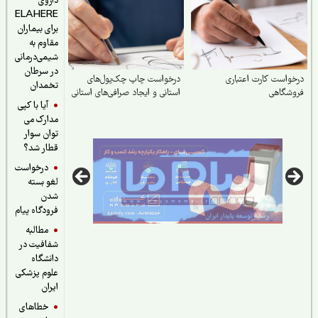
داروی
ELAHERE
برای بیماران
مقاوم به
شیمی‌درمانی
در سرطان
واست کارت اعتباری
درخواست چاپ چک‌‌پول‌‌های
تخمدان
وشگاهی
استانی و ایجاد صرافی‌‌های استانی
آیا با کپی
مدارک می
توان سوار
قطار شد؟
درخواست
لغو بسته
شدن
فرودگاه پیام
مطالبه
شفافیت در
دانشگاه
علوم پزشکی
ایران
خطاهای