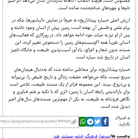
حسوس است، هرچند انتخاب آگاهانه سازندگان نشان می‌دهد اثر اسیر
م‌ها و چهره‌های شناخته‌شده نمانده است.
زش اصلی «سیاره پیشاتاریخ» نه صرفاً در نمایش دایناسورها، بلکه در
یام علمی و فلسفی آن نهفته است: زمین پیش از انسان وجود داشته و
 از او نیز به حیات خود ادامه خواهد داد. در روزگاری که فعالیت‌های
نسانی تقریباً همه اکوسیستم‌های زمین را دستخوش تغییر کرده، این
ستند بدون شعار و اغراق، یادآور آسیب‌پذیری طبیعت و جایگاه ناچیز
سان در تاریخ بلند سیاره است.
سیاره پیشاتاریخ»، برای مخاطبی ساخته شده که به‌دنبال هیجان‌های
ریع نیست، بلکه می‌خواهد حقیقت زندگی و تاریخ طبیعی را، بی‌پیرایه
 بی‌دروغ، ببیند. این مجموعه فراتر از یک مستند طبیعت، تلاشی است
ای بازاندیشی رابطه انسان با زمین؛ اثری که با تکیه بر علم، فناوری و
گاهی فروتنانه به طبیعت، به یکی از مهم‌ترین مستندهای سال‌های اخیر
بدیل شده است.
 اشتراک
ذارید:
رچسب ها:
سینما
،
فرهنگ
،
فیلم
،
مستند
،
هنر