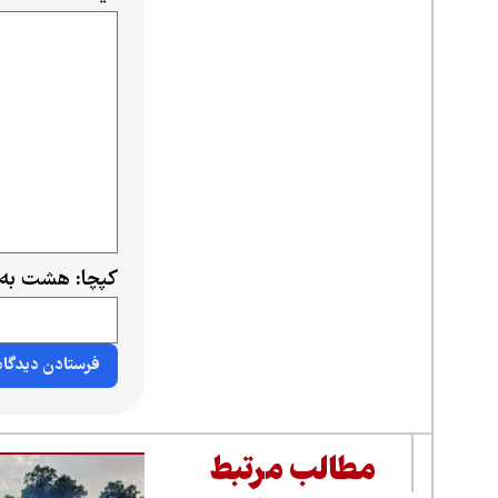
کپچا: هشت به 
مطالب مرتبط