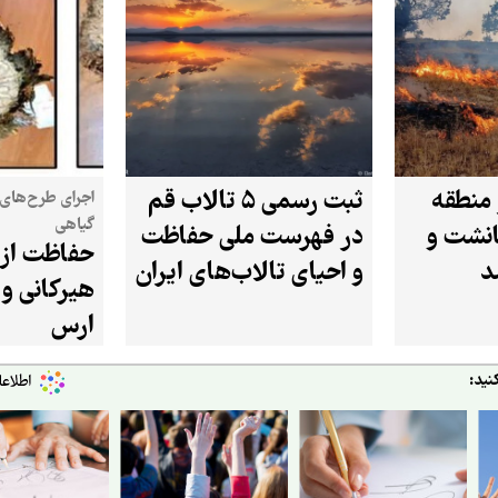
منطقه
ثبت رسمی ۵ تالاب قم
اجرای طرح‌های
گیاهی
نشت و
در فهرست ملی حفاظت
حفاظت از 
د
و احیای تالاب‌های ایران
هیرکانی و 
ارس
نید: