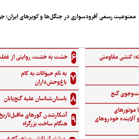
ممنوعیت رسمی آفرودسواری در جنگل‌ها و کویرهای ایران؛ جزی
6
ه؛ کنشی مقاومتی
خشت به خشت، روایتی از غفل
به نام حیوانات به کام
7
باغ‌وحش‌داران
ت‌وجوی گنج‌
8
باستان‌شناسان علیه گنج‌یابان
ا موتورهای
آشکارشدن گورهای ماقبل‌تاریخ
9
 آلاینده خودروهای
هنگام ساخت بزرگراه
بیشتر از نقش رستم، کعبه