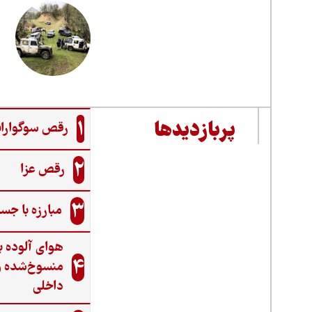
1
پربازدیدها
رقص سوگواران
2
رقص عزا
3
مبارزه با جس
هوای آلوده ب
4
منسوخ‌شده و
داخلی