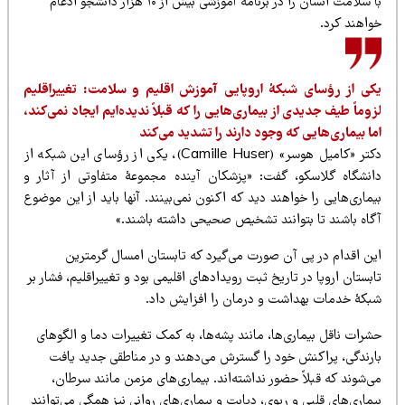
با سلامت انسان را در برنامهٔ آموزشی بیش از ۱۰ هزار دانشجو ادغام
واهند کرد.
کی از رؤسای شبکهٔ اروپایی آموزش اقلیم و سلامت: تغییراقلیم
وماً طیف جدیدی از بیماری‌هایی را که قبلاً ندیده‌ایم ایجاد نمی‌کند،
ا بیماری‌هایی که وجود دارند را تشدید می‌کند
دکتر «کامیل هوسر» (Camille Huser)، یکی از رؤسای این شبکه از
انشگاه گلاسکو، گفت: «پزشکان آینده مجموعهٔ متفاوتی از آثار و
ماری‌هایی را خواهند دید که اکنون نمی‌بینند. آنها باید از این موضوع
گاه باشند تا بتوانند تشخیص صحیحی داشته باشند.»
ین اقدام در پی آن صورت می‌گیرد که تابستان امسال گرمترین
بستان اروپا در تاریخ ثبت رویدادهای اقلیمی بود و تغییراقلیم، فشار بر
بکهٔ خدمات بهداشت و درمان را افزایش داد.
رات ناقل بیماری‌ها، مانند پشه‌ها، به کمک تغییرات دما و الگوهای
ارندگی، پراکنش خود را گسترش می‌دهند و در مناطقی جدید یافت
‌شوند که قبلاً حضور نداشته‌اند. بیماری‌های مزمن مانند سرطان،
ماری‌های قلبی و ریوی، دیابت و بیماری‌های روانی نیز همگی می‌توانند