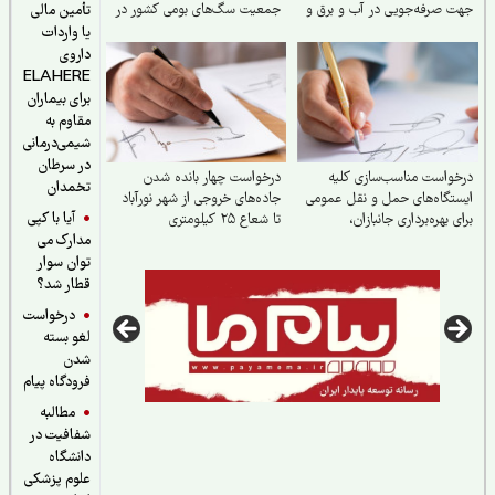
 صرفه‌جویی در آب و برق و
جمعیت سگ‌های بومی کشور در
تأمین مالی
ش استهلاک ناشی از ترافیک
جهت ارتقای سلامت جامعه
یا واردات
داروی
ELAHERE
برای بیماران
مقاوم به
شیمی‌درمانی
در سرطان
واست مناسب‌سازی کلیه
درخواست چهار بانده شدن
تخمدان
تگاه‌های حمل‌ و نقل عمومی
جاده‌های خروجی از شهر نورآباد
آیا با کپی
ی بهره‌برداری جانبازان،
تا شعاع ۲۵ کیلومتری
مدارک می
مندان و معلولان
توان سوار
قطار شد؟
درخواست
لغو بسته
شدن
فرودگاه پیام
مطالبه
شفافیت در
دانشگاه
علوم پزشکی