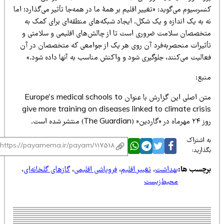
سرسیوم می‌گوید: «تغییر اقلیم بر همهٔ ما در همه‌جا تأثیر می‌گذارد؛ اما
ه به یک اندازه و یک شکل. ایجاد شبکه‌های منطقه‌ای برای کمک به
تخصصان سلامت ضروری است تا از چالش‌های اقلیمی و سلامتی و
أثیرات منحصربه‌فرد آن روی هر یک از جوامعی که متخصصان در آن
عالیت می‌کنند، جلوگیری شود و واکنش مناسب به آنها داده شود.»
نبع:
متن اصلی این گزارش با عنوان Europe’s medical schools to
give more training on diseases linked to climate crisi
 «گاردین« (The Guardian) منتشر شده است.
 اشتراک
ذارید:
رچسب ها:
بهداشت
،
تغییر اقلیم
،
فروپاشی اقلیمی
،
گازهای گلخانه‌ای
،
محیط‌زیست