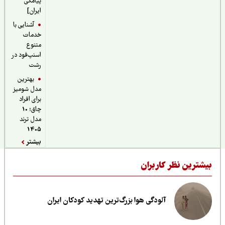
پیامکی
ایران]
آشنایی با
خدمات
متنوع
اسنپ‌فود در
رشت
بهترین
مدل شومیز
برای افراد
چاق؛ 10
مدل ترند
1405
بیشتر
یشترین نظر کاربران
آلودگی هوا بزرگ‌ترین تهدید کودکان ایران