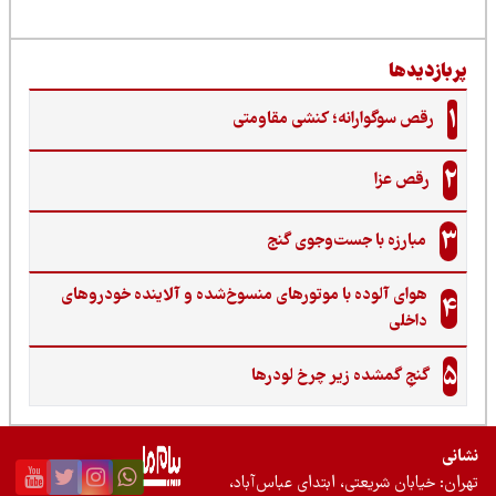
ربازدیدها
1
رقص سوگوارانه؛ کنشی مقاومتی
2
رقص عزا
3
مبارزه با جست‌وجوی گنج‌
هوای آلوده با موتورهای منسوخ‌شده و آلاینده خودروهای
4
داخلی
5
گنجِ گمشده زیر چرخ لودرها
نی
ان: خیابان شریعتی، ابتدای عباس‌آباد،