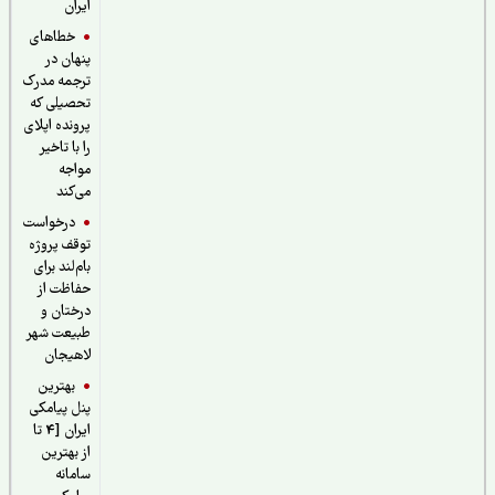
ایران
خطاهای
پنهان در
ترجمه مدرک
تحصیلی که
پرونده اپلای
را با تاخیر
مواجه
می‌کند
درخواست
توقف پروژه
بام‌لند برای
حفاظت از
درختان و
طبیعت شهر
لاهیجان
بهترین
پنل پیامکی
ایران [4 تا
از بهترین
سامانه