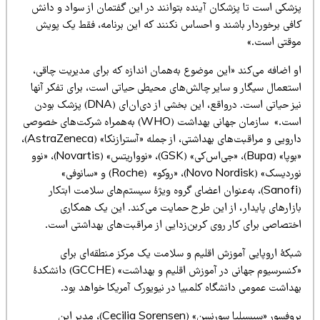
زشکی است تا پزشکان آینده بتوانند در این گفتمان از سواد و دانش
افی برخوردار باشند و احساس نکنند که این برنامه، فقط یک پویش
وقتی است.»
و اضافه می‌کند «این موضوع به‌همان اندازه که برای مدیریت چاقی،
ستعمال سیگار و سایر چالش‌های محیطی حیاتی است، برای تفکر آنها
نیز حیاتی است. درواقع، این بخشی از دی‌ان‌ای (DNA) پزشک بودن
است.» سازمان جهانی بهداشت (WHO) به‌همراه شرکت‌های خصوصی
دارویی و مراقبت‌های بهداشتی، از جمله «آسترازنکا» (AstraZeneca)،
«بوپا» (Bupa)، «جی‌اس‌کی» (GSK)، «نوواریتس» (Novartis)، «نوو
نوردیسک» (Novo Nordisk)، «روکو» (Roche) و «سانوفی»
(Sanofi)، به‌عنوان اعضای گروه ویژهٔ سیستم‌های سلامت ابتکار
ازارهای پایدار، از این طرح حمایت می‌کند. این یک همکاری
ختصاصی برای کار روی کربن‌زدایی از مراقبت‌های بهداشتی است.
بکهٔ اروپایی آموزش اقلیم و سلامت یک مرکز منطقه‌ای برای
«کنسرسیوم جهانی در آموزش اقلیم و بهداشت» (GCCHE) دانشکدهٔ
هداشت عمومی دانشگاه کلمبیا در نیویورک آمریکا خواهد بود.
پروفسور «سیسیلیا سورنسن» (Cecilia Sorensen)، مدیر این