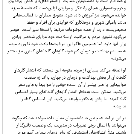
رنامه قرار است به دانشجویان حمایت از «سفر فعال» یا همان پیاده‌روی
 دوچرخه‌سواری به‌جای رانندگی و مواردی ازاین‌دست که «نسخهٔ سبز»
وانده می‌شوند نیز آموزش داده شود. تشویق بیماران به فعالیت‌هایی
نند باغبانی شهری و درختکاری که فوایدی برای افراد و حفظ
حیط‌زیست دارد، از جمله موضوعات مرتبط با نسخهٔ سبز است. هوسر
ی‌گوید تشویق مردم به مراقبت از سلامت خود مزایای شخصی زیادی
ای آنها دارد، اما همچنین «اگر این مراقبت‌ها باعث شود تا ورود مردم
ه سیستم بهداشت و درمان کم شود، گازهای گلخانه‌ای کمتری نیز منتشر
ی‌شود.»
 اضافه می‌کند بسیاری از مردم متوجه این نیستند که انتشار گازهای
لخانه‌ای از بخش بهداشت و درمان در جهان، به‌اندازهٔ صنعت
اپیمایی یا حتی بیشتر از آن است: «وقتی با هواپیما به‌جایی سفر
ی‌کنید، ممکن است به‌خاطر انتشار گازهای گلخانه‌ای بسیار احساس
اه کنید؛ اما وقتی به دکتر مراجعه می‌کنید، این احساس گناه را
ارید.»
ر این برنامه همچنین به دانشجویان نشان‌ داده خواهد شد که چگونه
ی‌توانند با اعمال برخی تغییرات در مدیریت یک وضعیت تأثیرگذار
شند. مثلاً افشانه‌های استنشاقی که برای درمان بیماری آسم مورد