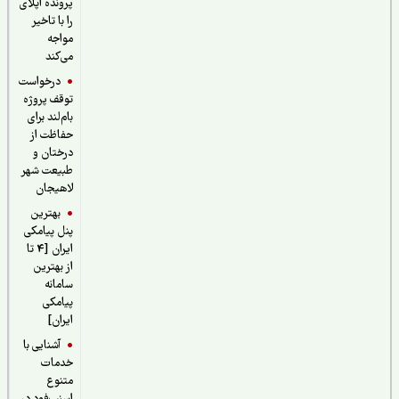
پرونده اپلای
را با تاخیر
مواجه
می‌کند
درخواست
توقف پروژه
بام‌لند برای
حفاظت از
درختان و
طبیعت شهر
لاهیجان
بهترین
پنل پیامکی
ایران [4 تا
از بهترین
سامانه
پیامکی
ایران]
آشنایی با
خدمات
متنوع