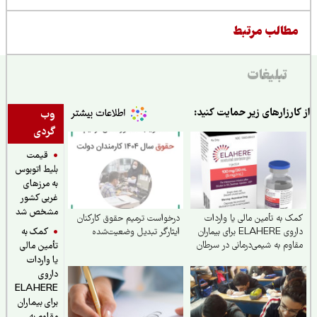
طالب مرتبط
تبلیغات
ارزارهای زیر حمایت کنید:
وب
گردی
قیمت
بلیط اتوبوس
به مرزهای
غربی کشور
مشخص شد
 به تأمین مالی یا واردات
درخواست ترمیم حقوق کارکنان
کمک به
داروی ELAHERE برای بیماران
ایثارگر تبدیل وضعیت‌شده
وم به شیمی‌درمانی در سرطان
تأمین مالی
مدان
یا واردات
داروی
ELAHERE
برای بیماران