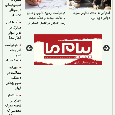
مقاوم به
شیمی‌درمانی
در سرطان
راض به حذف مدارس نمونه
درخواست برخورد قانونی و قاطع
تخمدان
تی دوره اول
با اهانت، تهدید و هتک حرمت
آیا با کپی
رئیس‌جمهور در فضای حقیقی و
مدارک می
مجازی
توان سوار
قطار شد؟
درخواست
لغو بسته
شدن
فرودگاه پیام
مطالبه
شفافیت در
دانشگاه
علوم پزشکی
ایران
خطاهای
پنهان در
ترجمه مدرک
تحصیلی که