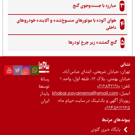
3
مبارزه با جست‌وجوی گنج‌
هوای آلوده با موتورهای منسوخ‌شده و آلاینده خودروهای
4
داخلی
5
گنجِ گمشده زیر چرخ لودرها
نی
ان: خیابان شریعتی، ابتدای عباس‌آباد،
 بهشتی، پلاک ۱۲، طبقه اول، واحد ۱
رسانۀ
ن:
۰۲۱۲۸۴۲۱۹۱۰
توسعۀ
یل:
khabar.payamema@gmail.com
پایدار
رتاژ آگهی و بک‌لینک در سایت «پیام ما»:
ایران
۰۹۹۴۵۶۱۲
ندهای مرتبط
پایگاه خبری گلونی