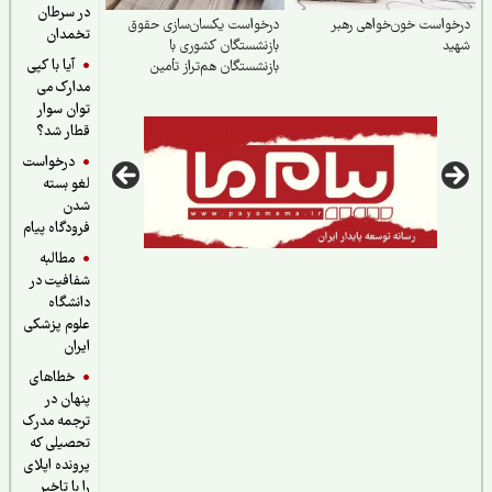
در سرطان
واست خون‌خواهی رهبر
درخواست یکسان‌سازی حقوق
تخمدان
ید
بازنشستگان کشوری با
آیا با کپی
بازنشستگان هم‌تراز تأمین
مدارک می
اجتماعی
توان سوار
قطار شد؟
درخواست
لغو بسته
شدن
فرودگاه پیام
مطالبه
شفافیت در
دانشگاه
علوم پزشکی
ایران
خطاهای
پنهان در
ترجمه مدرک
تحصیلی که
پرونده اپلای
را با تاخیر