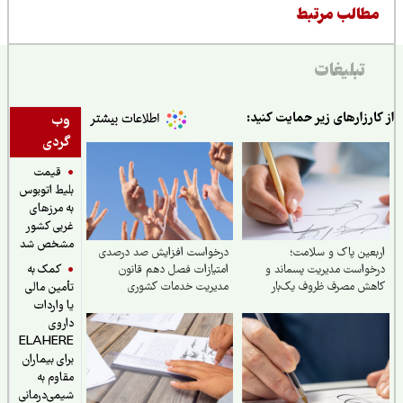
طالب مرتبط
تبلیغات
ارزارهای زیر حمایت کنید:
وب
گردی
قیمت
بلیط اتوبوس
به مرزهای
غربی کشور
مشخص شد
عین پاک و سلامت؛
درخواست افزایش صد درصدی
کمک به
واست مدیریت پسماند و
امتیازات فصل دهم قانون
هش مصرف ظروف یک‌بار
مدیریت خدمات کشوری
تأمین مالی
رف
یا واردات
داروی
ELAHERE
برای بیماران
مقاوم به
شیمی‌درمانی