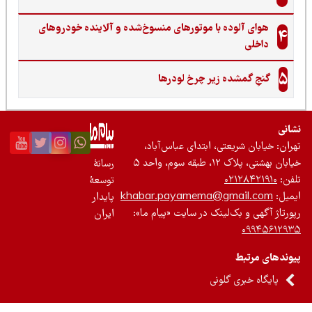
هوای آلوده با موتورهای منسوخ‌شده و آلاینده خودروهای
4
داخلی
5
گنجِ گمشده زیر چرخ لودرها
نی
ان: خیابان شریعتی، ابتدای عباس‌آباد،
 بهشتی، پلاک ۱۲، طبقه سوم، واحد ۵
رسانۀ
ن:
۰۲۱۲۸۴۲۱۹۱۰
توسعۀ
یل:
khabar.payamema@gmail.com
پایدار
رتاژ آگهی و بک‌لینک در سایت «پیام ما»:
ایران
۰۹۹۴۵۶۱۲
ندهای مرتبط
پایگاه خبری گلونی