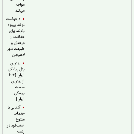
مواجه
می‌کند
درخواست
توقف پروژه
بام‌لند برای
حفاظت از
درختان و
طبیعت شهر
لاهیجان
بهترین
پنل پیامکی
ایران [4 تا
از بهترین
سامانه
پیامکی
ایران]
آشنایی با
خدمات
متنوع
اسنپ‌فود در
رشت