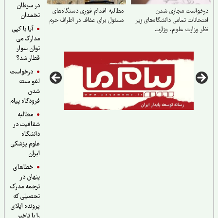
در سرطان
خواست مجازی شدن
مطالبه اقدام فوری دستگاه‌های
تخمدان
حانات تمامی دانشگاه‌های زیر
مسئول برای عفاف در اطراف حرم
آیا با کپی
 وزارت علوم‌، وزارت
مدارک می
اشت، سازمان مرکزی دانشگاه
د
توان سوار
قطار شد؟
درخواست
لغو بسته
شدن
فرودگاه پیام
مطالبه
شفافیت در
دانشگاه
علوم پزشکی
ایران
خطاهای
پنهان در
ترجمه مدرک
تحصیلی که
پرونده اپلای
را با تاخیر