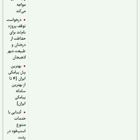
مواجه
می‌کند
درخواست
توقف پروژه
بام‌لند برای
حفاظت از
درختان و
طبیعت شهر
لاهیجان
بهترین
پنل پیامکی
ایران [4 تا
از بهترین
سامانه
پیامکی
ایران]
آشنایی با
خدمات
متنوع
اسنپ‌فود در
رشت