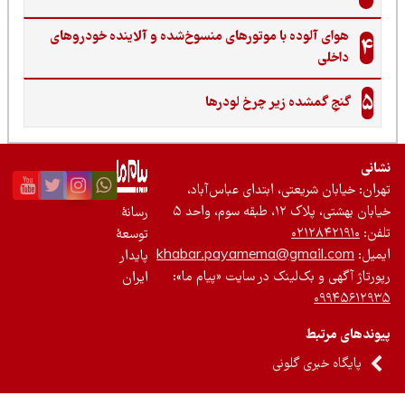
هوای آلوده با موتورهای منسوخ‌شده و آلاینده خودروهای
4
داخلی
5
گنجِ گمشده زیر چرخ لودرها
نی
ان: خیابان شریعتی، ابتدای عباس‌آباد،
 بهشتی، پلاک ۱۲، طبقه سوم، واحد ۵
رسانۀ
ن:
۰۲۱۲۸۴۲۱۹۱۰
توسعۀ
یل:
khabar.payamema@gmail.com
پایدار
رتاژ آگهی و بک‌لینک در سایت «پیام ما»:
ایران
۰۹۹۴۵۶۱۲
ندهای مرتبط
پایگاه خبری گلونی