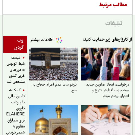
طالب مرتبط
تبلیغات
ارزارهای زیر حمایت کنید:
وب
گردی
قیمت
بلیط اتوبوس
به مرزهای
غربی کشور
مشخص شد
واست ایجاد عناوین جدید
درخواست عدم اعزام حجاج به
کمک به
ه جهت افزایش تنوع و
حج
یاق بیشتر مردم
تأمین مالی
یا واردات
داروی
ELAHERE
برای بیماران
مقاوم به
شیمی‌درمانی