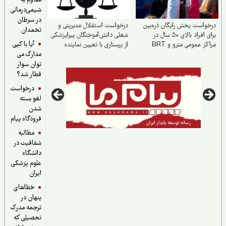
مقاوم به
شیمی‌درمانی
در سرطان
واست پخش رایگان ذره‌بین
درخواست استقلال مدیریتی و
تخمدان
برای افراد بالای ۵۰ سال در
شغلی دانش‌آموختگان پیراپزشکی
آیا با کپی
کز عمومی مترو و BRT
از پرستاری با تعیین نماینده
مدارک می
پیراپزشکی در وزارت
توان سوار
قطار شد؟
درخواست
لغو بسته
شدن
فرودگاه پیام
مطالبه
شفافیت در
دانشگاه
علوم پزشکی
ایران
خطاهای
پنهان در
ترجمه مدرک
تحصیلی که