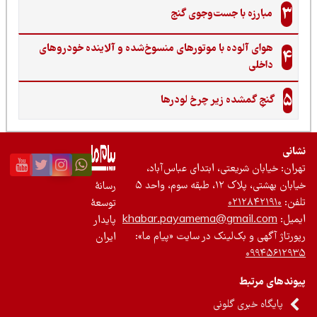
3
مبارزه با جست‌وجوی گنج‌
هوای آلوده با موتورهای منسوخ‌شده و آلاینده خودروهای
4
داخلی
5
گنجِ گمشده زیر چرخ لودرها
نی
ان: خیابان شریعتی، ابتدای عباس‌آباد،
 بهشتی، پلاک ۱۲، طبقه سوم، واحد ۵
رسانۀ
ن:
۰۲۱۲۸۴۲۱۹۱۰
توسعۀ
یل:
khabar.payamema@gmail.com
پایدار
رتاژ آگهی و بک‌لینک در سایت «پیام ما»:
ایران
۰۹۹۴۵۶۱۲
ندهای مرتبط
پایگاه خبری گلونی