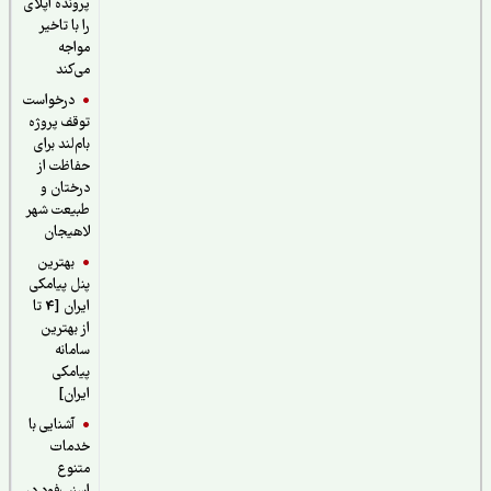
پرونده اپلای
را با تاخیر
مواجه
می‌کند
درخواست
توقف پروژه
بام‌لند برای
حفاظت از
درختان و
طبیعت شهر
لاهیجان
بهترین
پنل پیامکی
ایران [4 تا
از بهترین
سامانه
پیامکی
ایران]
آشنایی با
خدمات
متنوع