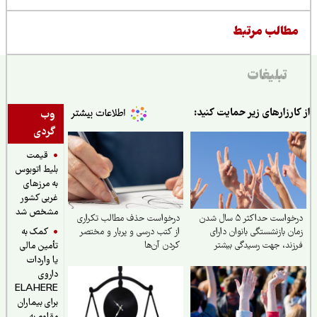
طالب مرتبط
تبلیغات
ارزارهای زیر حمایت کنید:
وب
گردی
قیمت
بلیط اتوبوس
به مرزهای
غربی کشور
مشخص شد
درخواست حداکثر ۵ سال شدن
درخواست حذف مطالب تکراری
کمک به
ن بازنشستگی بانوان دارای
از کتب درسی و پربار و مختصر
ند، جهت رسیدگی بیشتر
کردن آن‌ها
تأمین مالی
یا واردات
داروی
ELAHERE
برای بیماران