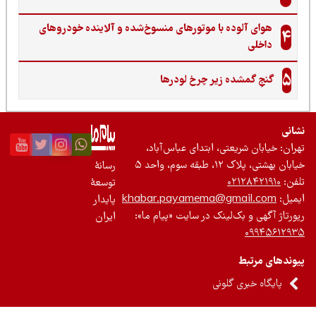
هوای آلوده با موتورهای منسوخ‌شده و آلاینده خودروهای
4
داخلی
5
گنجِ گمشده زیر چرخ لودرها
نی
ان: خیابان شریعتی، ابتدای عباس‌آباد،
 بهشتی، پلاک ۱۲، طبقه سوم، واحد ۵
رسانۀ
ن:
۰۲۱۲۸۴۲۱۹۱۰
توسعۀ
یل:
khabar.payamema@gmail.com
پایدار
رتاژ آگهی و بک‌لینک در سایت «پیام ما»:
ایران
۰۹۹۴۵۶۱۲
ندهای مرتبط
پایگاه خبری گلونی