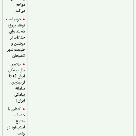
مواجه
می‌کند
درخواست
توقف پروژه
بام‌لند برای
حفاظت از
درختان و
طبیعت شهر
لاهیجان
بهترین
پنل پیامکی
ایران [4 تا
از بهترین
سامانه
پیامکی
ایران]
آشنایی با
خدمات
متنوع
اسنپ‌فود در
رشت