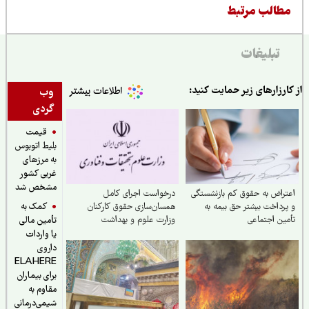
طالب مرتبط
تبلیغات
ارزارهای زیر حمایت کنید:
وب
گردی
قیمت
بلیط اتوبوس
به مرزهای
غربی کشور
مشخص شد
راض به حقوق کم بازنشستگی
درخواست اجرای کامل
کمک به
رداخت بیشتر حق بیمه به
همسان‌سازی حقوق کارکنان
ین اجتماعی
وزارت علوم و بهداشت
تأمین مالی
یا واردات
داروی
ELAHERE
برای بیماران
مقاوم به
شیمی‌درمانی