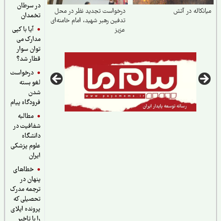
در سرطان
نکاله در آتش
درخواست تجدید نظر در محل
تخمدان
تدفین رهبر شهید، امام خامنه‌ای
آیا با کپی
عزیز
مدارک می
توان سوار
قطار شد؟
درخواست
لغو بسته
شدن
فرودگاه پیام
مطالبه
شفافیت در
دانشگاه
علوم پزشکی
ایران
خطاهای
پنهان در
ترجمه مدرک
تحصیلی که
پرونده اپلای
را با تاخیر