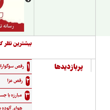
بیشترین نظر کا
1
پربازدیدها
رقص سوگواران
2
رقص عزا
3
مبارزه با جس
هوای آلوده ب