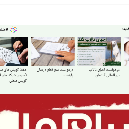
نید:
درخواست احیای تالاب
درخواست منع قطع درختان
حفظ گویش های محل
بین‌المللی گندمان
پایتخت
تأسیس شبکه های است
گویش محلی