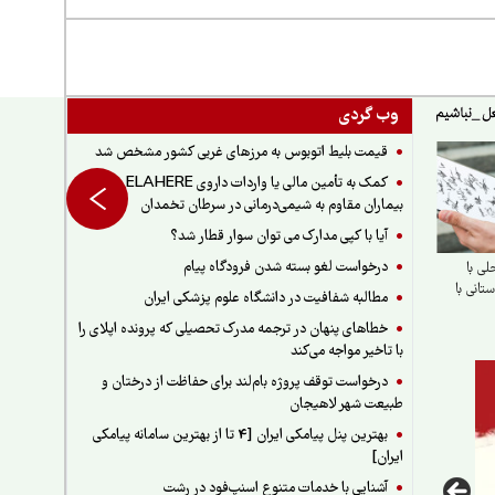
وب گردی
قیمت بلیط اتوبوس به مرزهای غربی کشور مشخص شد
کمک به تأمین مالی یا واردات داروی ELAHERE برای
بیماران مقاوم به شیمی‌درمانی در سرطان تخمدان
آیا با کپی مدارک می توان سوار قطار شد؟
درخواست لغو بسته شدن فرودگاه پیام
ی با
انی با
مطالبه شفافیت در دانشگاه علوم پزشکی ایران
خطاهای پنهان در ترجمه مدرک تحصیلی که پرونده اپلای را
با تاخیر مواجه می‌کند
درخواست توقف پروژه بام‌لند برای حفاظت از درختان و
طبیعت شهر لاهیجان
بهترین پنل پیامکی ایران [4 تا از بهترین سامانه پیامکی
ایران]
آشنایی با خدمات متنوع اسنپ‌فود در رشت