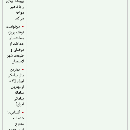
پرونده اپلای
را با تاخیر
مواجه
می‌کند
درخواست
توقف پروژه
بام‌لند برای
حفاظت از
درختان و
طبیعت شهر
لاهیجان
بهترین
پنل پیامکی
ایران [4 تا
از بهترین
سامانه
پیامکی
ایران]
آشنایی با
خدمات
متنوع