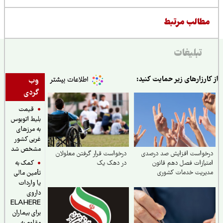
طالب مرتبط
تبلیغات
ارزارهای زیر حمایت کنید:
وب
گردی
قیمت
بلیط اتوبوس
به مرزهای
غربی کشور
مشخص شد
خواست افزایش صد درصدی
درخواست قرار گرفتن معلولان
کمک به
یازات فصل دهم قانون
در دهک یک
یریت خدمات کشوری
تأمین مالی
یا واردات
داروی
ELAHERE
برای بیماران