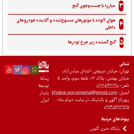
3
مبارزه با جست‌وجوی گنج‌
هوای آلوده با موتورهای منسوخ‌شده و آلاینده خودروهای
4
داخلی
5
گنجِ گمشده زیر چرخ لودرها
نی
ان: خیابان شریعتی، ابتدای عباس‌آباد،
 بهشتی، پلاک ۱۲، طبقه سوم، واحد ۵
رسانۀ
ن:
۰۲۱۲۸۴۲۱۹۱۰
توسعۀ
یل:
khabar.payamema@gmail.com
پایدار
رتاژ آگهی و بک‌لینک در سایت «پیام ما»:
ایران
۰۹۹۴۵۶۱۲
ندهای مرتبط
پایگاه خبری گلونی