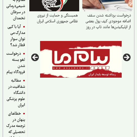
مقاوم به
شیمی‌درمانی
در سرطان
خواست برداشته شدن سقف
همبستگی و حمایت از نیروی
تخمدان
فه‌ موجودی کیف پول بعضی
نظامی جمهوری اسلامی ایران
آیا با کپی
اپلیکیشن‌ها مانند تاپ در روز
مدارک می
توان سوار
قطار شد؟
درخواست
لغو بسته
شدن
فرودگاه پیام
مطالبه
شفافیت در
دانشگاه
علوم پزشکی
ایران
خطاهای
پنهان در
ترجمه مدرک
تحصیلی که