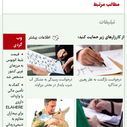
طالب مرتبط
تبلیغات
ارزارهای زیر حمایت کنید:
وب
گردی
قیمت
بلیط اتوبوس
به مرزهای
غربی کشور
مشخص شد
واست بازگشت به نظر رهبری
درخواست رسیدگی به مشکل آب
کمک به
مذاکره
شرب ‌پایدار در بخش برزاوند
تأمین مالی
یا واردات
داروی
ELAHERE
برای بیماران
مقاوم به
شیمی‌درمانی