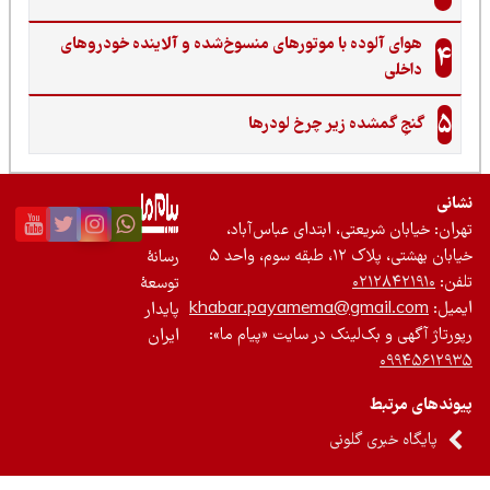
هوای آلوده با موتورهای منسوخ‌شده و آلاینده خودروهای
4
داخلی
5
گنجِ گمشده زیر چرخ لودرها
نی
ان: خیابان شریعتی، ابتدای عباس‌آباد،
 بهشتی، پلاک ۱۲، طبقه سوم، واحد ۵
رسانۀ
ن:
۰۲۱۲۸۴۲۱۹۱۰
توسعۀ
یل:
khabar.payamema@gmail.com
پایدار
رتاژ آگهی و بک‌لینک در سایت «پیام ما»:
ایران
۰۹۹۴۵۶۱۲
ندهای مرتبط
پایگاه خبری گلونی