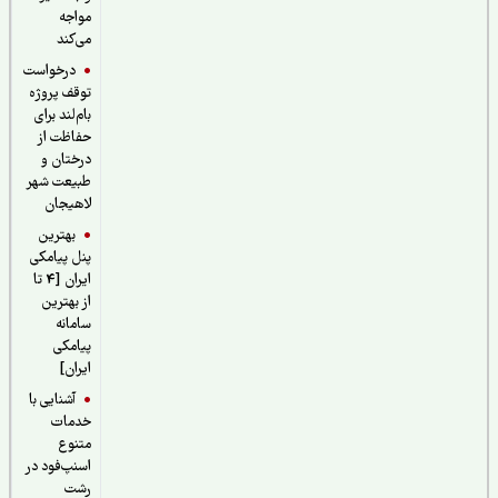
مواجه
می‌کند
درخواست
توقف پروژه
بام‌لند برای
حفاظت از
درختان و
طبیعت شهر
لاهیجان
بهترین
پنل پیامکی
ایران [4 تا
از بهترین
سامانه
پیامکی
ایران]
آشنایی با
خدمات
متنوع
اسنپ‌فود در
رشت