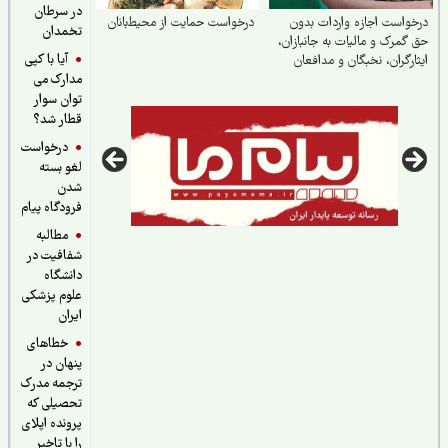
در سرطان
واست اجازه واردات بدون
درخواست حمایت از محیط‌بانان
تخمدان
گمرک و مالیات به جانبازان،
آیا با کپی
ارگران، نخبگان و مدافعان
مدارک می
ور
توان سوار
قطار شد؟
درخواست
لغو بسته
شدن
فرودگاه پیام
مطالبه
شفافیت در
دانشگاه
علوم پزشکی
ایران
خطاهای
پنهان در
ترجمه مدرک
تحصیلی که
پرونده اپلای
را با تاخیر