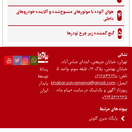
هوای آلوده با موتورهای منسوخ‌شده و آلاینده خودروهای
4
داخلی
5
گنجِ گمشده زیر چرخ لودرها
نی
ان: خیابان شریعتی، ابتدای عباس‌آباد،
 بهشتی، پلاک ۱۲، طبقه سوم، واحد ۵
رسانۀ
ن:
۰۲۱۲۸۴۲۱۹۱۰
توسعۀ
یل:
khabar.payamema@gmail.com
پایدار
رتاژ آگهی و بک‌لینک در سایت «پیام ما»:
ایران
۰۹۹۴۵۶۱۲
ندهای مرتبط
پایگاه خبری گلونی