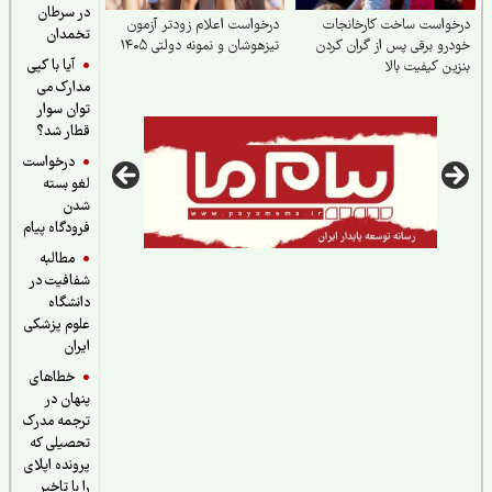
در سرطان
خواست ساخت کارخانجات
درخواست اعلام زودتر آزمون
تخمدان
رو برقی پس از گران کردن
تیزهوشان و نمونه دولتی ۱۴۰۵
آیا با کپی
ین کیفیت بالا
مدارک می
توان سوار
قطار شد؟
درخواست
لغو بسته
شدن
فرودگاه پیام
مطالبه
شفافیت در
دانشگاه
علوم پزشکی
ایران
خطاهای
پنهان در
ترجمه مدرک
تحصیلی که
پرونده اپلای
را با تاخیر