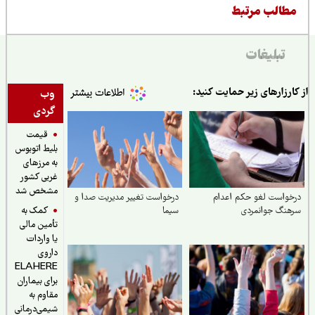
طالب مرتبط
تبلیغات
ارزارهای زیر حمایت کنید:
وب
گردی
قیمت
بلیط اتوبوس
به مرزهای
غربی کشور
مشخص شد
واست لغو حکم اعدام
درخواست تغییر مدیریت صدا و
کمک به
هنگ جوانمردی
سیما
تأمین مالی
یا واردات
داروی
ELAHERE
برای بیماران
مقاوم به
شیمی‌درمانی