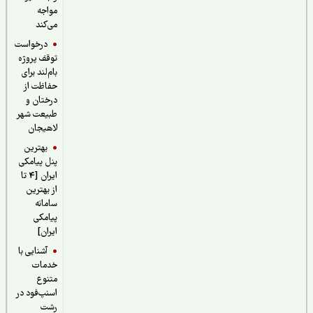
مواجه
می‌کند
درخواست
توقف پروژه
بام‌لند برای
حفاظت از
درختان و
طبیعت شهر
لاهیجان
بهترین
پنل پیامکی
ایران [4 تا
از بهترین
سامانه
پیامکی
ایران]
آشنایی با
خدمات
متنوع
اسنپ‌فود در
رشت