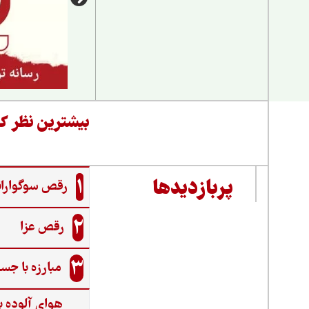
بیشترین نظر کا
1
پربازدیدها
رقص سوگواران
2
رقص عزا
3
مبارزه با جس
هوای آلوده ب