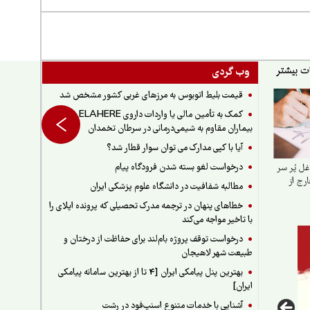
وب گردی
قیمت بلیط اتوبوس به مرزهای غربی کشور مشخص شد
کمک به تأمین مالی یا واردات داروی ELAHERE برای
بیماران مقاوم به شیمی‌درمانی در سرطان تخمدان
آیا با کپی مدارک می توان سوار قطار شد؟
درخواست لغو بسته شدن فرودگاه پیام
ل پُر سر
رج از
مطالبه شفافیت در دانشگاه علوم پزشکی ایران
خطاهای پنهان در ترجمه مدرک تحصیلی که پرونده اپلای را
با تاخیر مواجه می‌کند
درخواست توقف پروژه بام‌لند برای حفاظت از درختان و
طبیعت شهر لاهیجان
بهترین پنل پیامکی ایران [4 تا از بهترین سامانه پیامکی
ایران]
آشنایی با خدمات متنوع اسنپ‌فود در رشت