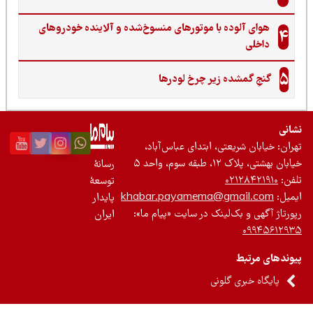
هوای آلوده با موتورهای منسوخ‌شده و آلاینده خودروهای
4
داخلی
5
گنجِ گمشده زیر چرخ لودرها
نی
ان: خیابان شریعتی، ابتدای عباس‌آباد،
 بهشتی، پلاک ۱۲، طبقه سوم، واحد ۵
رسانۀ
ن:
۰۲۱۲۸۴۲۱۹۱۰
توسعۀ
یل:
khabar.payamema@gmail.com
پایدار
رتاژ آگهی و بک‌لینک در سایت «پیام ما»:
ایران
۰۹۹۴۵۶۱۲
ندهای مرتبط
پایگاه خبری گلونی