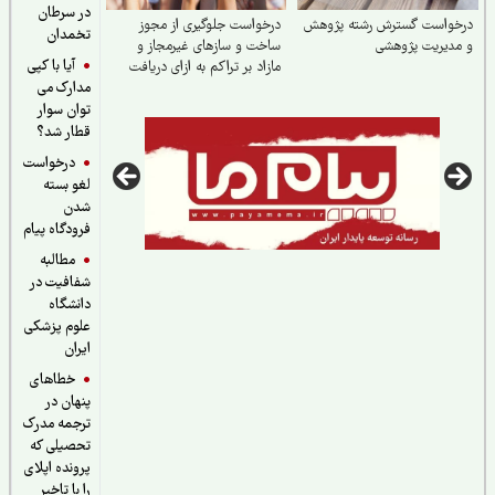
در سرطان
خواست گسترش رشته پژوهش
درخواست جلوگیری از مجوز
تخمدان
دیریت پژوهشی
ساخت و سازهای غیرمجاز و
آیا با کپی
مازاد بر تراکم به ازای دریافت
مدارک می
هبه در اسلامشهر
توان سوار
قطار شد؟
درخواست
لغو بسته
شدن
فرودگاه پیام
مطالبه
شفافیت در
دانشگاه
علوم پزشکی
ایران
خطاهای
پنهان در
ترجمه مدرک
تحصیلی که
پرونده اپلای
را با تاخیر