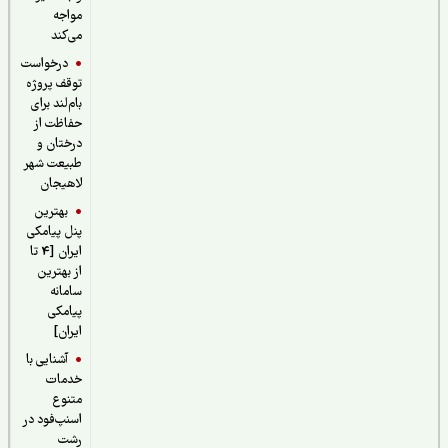
مواجه
می‌کند
درخواست
توقف پروژه
بام‌لند برای
حفاظت از
درختان و
طبیعت شهر
لاهیجان
بهترین
پنل پیامکی
ایران [4 تا
از بهترین
سامانه
پیامکی
ایران]
آشنایی با
خدمات
متنوع
اسنپ‌فود در
رشت