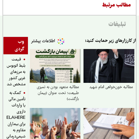
طالب مرتبط
تبلیغات
ارزارهای زیر حمایت کنید:
وب
گردی
قیمت
بلیط اتوبوس
به مرزهای
غربی کشور
مشخص شد
لبه خون‌خواهی امام شهید
مطالبه متعهد بودن به تمیزی
کمک به
طبیعت؛ تحت عنوان (پیمان
بازگشت)
تأمین مالی
یا واردات
داروی
ELAHERE
برای بیماران
مقاوم به
شیمی‌درمانی