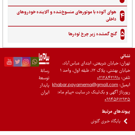
هوای آلوده با موتورهای منسوخ‌شده و آلاینده خودروهای
4
داخلی
5
گنجِ گمشده زیر چرخ لودرها
نی
ان: خیابان شریعتی، ابتدای عباس‌آباد،
 بهشتی، پلاک ۱۲، طبقه اول، واحد ۱
رسانۀ
ن:
۰۲۱۲۸۴۲۱۹۱۰
توسعۀ
یل:
khabar.payamema@gmail.com
پایدار
رتاژ آگهی و بک‌لینک در سایت «پیام ما»:
ایران
۰۹۹۴۵۶۱۲
ندهای مرتبط
پایگاه خبری گلونی