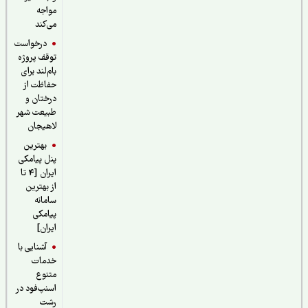
مواجه
می‌کند
درخواست
توقف پروژه
بام‌لند برای
حفاظت از
درختان و
طبیعت شهر
لاهیجان
بهترین
پنل پیامکی
ایران [4 تا
از بهترین
سامانه
پیامکی
ایران]
آشنایی با
خدمات
متنوع
اسنپ‌فود در
رشت