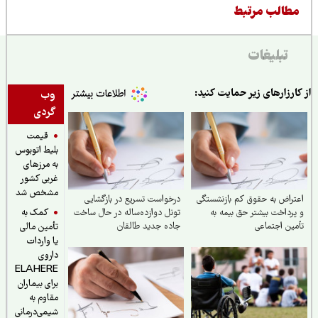
طالب مرتبط
تبلیغات
ارزارهای زیر حمایت کنید:
وب
گردی
قیمت
بلیط اتوبوس
به مرزهای
غربی کشور
مشخص شد
راض به حقوق کم بازنشستگی
درخواست تسریع در بازگشایی
کمک به
رداخت بیشتر حق بیمه به
تونل دوازده‌ساله در حال ساخت
ین اجتماعی
جاده جدید طالقان
تأمین مالی
یا واردات
داروی
ELAHERE
برای بیماران
مقاوم به
شیمی‌درمانی