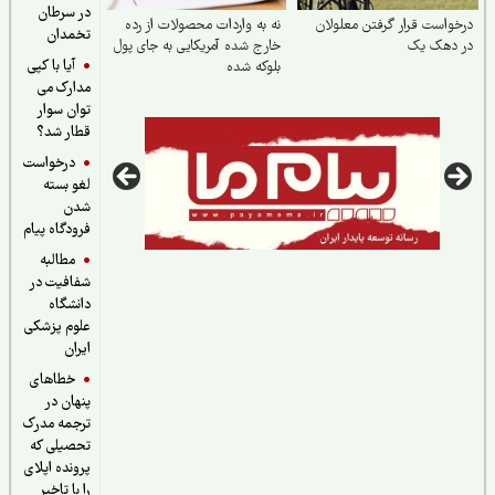
در سرطان
واست قرار گرفتن معلولان
نه به واردات محصولات از رده
تخمدان
 دهک یک
خارج شده آمریکایی به جای پول
آیا با کپی
بلوکه شده
مدارک می
توان سوار
قطار شد؟
درخواست
لغو بسته
شدن
فرودگاه پیام
مطالبه
شفافیت در
دانشگاه
علوم پزشکی
ایران
خطاهای
پنهان در
ترجمه مدرک
تحصیلی که
پرونده اپلای
را با تاخیر