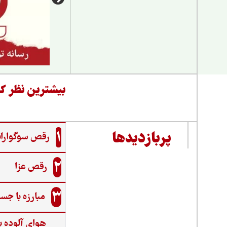
بیشترین نظر کا
1
پربازدیدها
رقص سوگواران
2
رقص عزا
3
مبارزه با جس
هوای آلوده ب