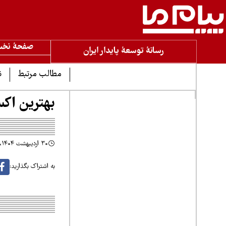
صفحۀ نخ
رسانۀ توسعۀ پایدار ایران
مطالب مرتبط
ن
بهترین اک
۳۰ اردیبهشت ۱۴۰۴، ۸:۵۲
به اشتراک بگذارید: