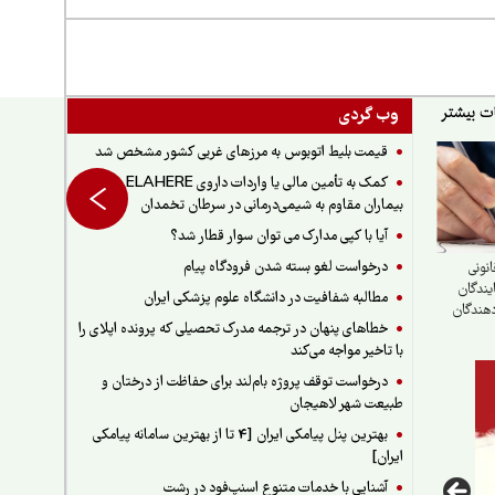
وب گردی
قیمت بلیط اتوبوس به مرزهای غربی کشور مشخص شد
کمک به تأمین مالی یا واردات داروی ELAHERE برای
بیماران مقاوم به شیمی‌درمانی در سرطان تخمدان
آیا با کپی مدارک می توان سوار قطار شد؟
درخواست لغو بسته شدن فرودگاه پیام
نونی
یندگان
مطالبه شفافیت در دانشگاه علوم پزشکی ایران
دهندگان
خطاهای پنهان در ترجمه مدرک تحصیلی که پرونده اپلای را
مایندگی
با تاخیر مواجه می‌کند
درخواست توقف پروژه بام‌لند برای حفاظت از درختان و
طبیعت شهر لاهیجان
بهترین پنل پیامکی ایران [4 تا از بهترین سامانه پیامکی
ایران]
آشنایی با خدمات متنوع اسنپ‌فود در رشت