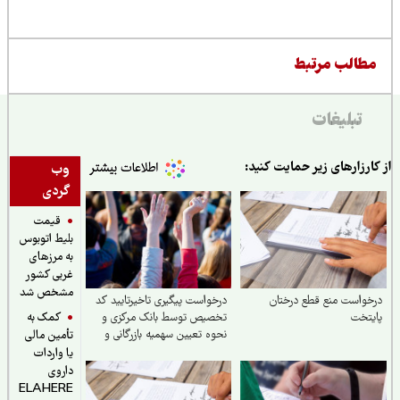
طالب مرتبط
تبلیغات
ارزارهای زیر حمایت کنید:
وب
گردی
قیمت
بلیط اتوبوس
به مرزهای
غربی کشور
مشخص شد
واست منع قطع درختان
درخواست پیگیری تاخیرتایید کد
کمک به
تخت
تخصیص توسط بانک مرکزی و
نحوه تعیین سهمیه بازرگانی و
تأمین مالی
تولیدکنندگان
یا واردات
داروی
ELAHERE