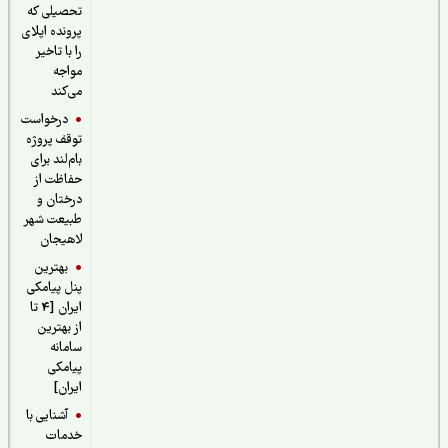
تحصیلی که
پرونده اپلای
را با تاخیر
مواجه
می‌کند
درخواست
توقف پروژه
بام‌لند برای
حفاظت از
درختان و
طبیعت شهر
لاهیجان
بهترین
پنل پیامکی
ایران [4 تا
از بهترین
سامانه
پیامکی
ایران]
آشنایی با
خدمات