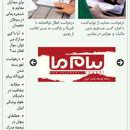
برای بیماران
مقاوم به
شیمی‌درمانی
در سرطان
واست حمایت از تولیدکننده
درخواست ابطال توافقنامه با
تخمدان
اجازه کسب مستقیم بدون
آمریکا و بازگشت به مسیر اطاعت
آیا با کپی
یات و عوارض در میادین
از رهبری
مدارک می
توان سوار
قطار شد؟
درخواست
لغو بسته
شدن
فرودگاه پیام
مطالبه
شفافیت در
دانشگاه
علوم پزشکی
ایران
خطاهای
پنهان در
ترجمه مدرک