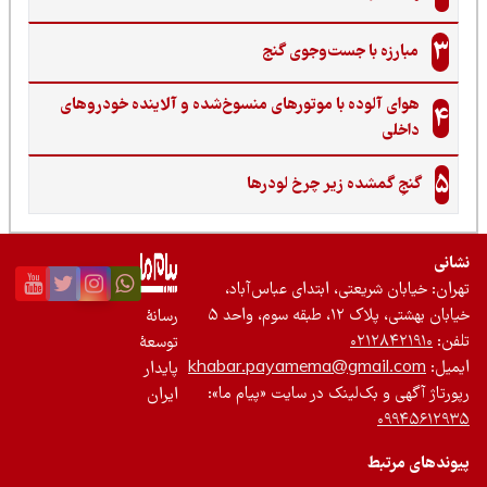
3
مبارزه با جست‌وجوی گنج‌
هوای آلوده با موتورهای منسوخ‌شده و آلاینده خودروهای
4
داخلی
5
گنجِ گمشده زیر چرخ لودرها
نی
ان: خیابان شریعتی، ابتدای عباس‌آباد،
 بهشتی، پلاک ۱۲، طبقه سوم، واحد ۵
رسانۀ
ن:
۰۲۱۲۸۴۲۱۹۱۰
توسعۀ
یل:
khabar.payamema@gmail.com
پایدار
رتاژ آگهی و بک‌لینک در سایت «پیام ما»:
ایران
۰۹۹۴۵۶۱۲
ندهای مرتبط