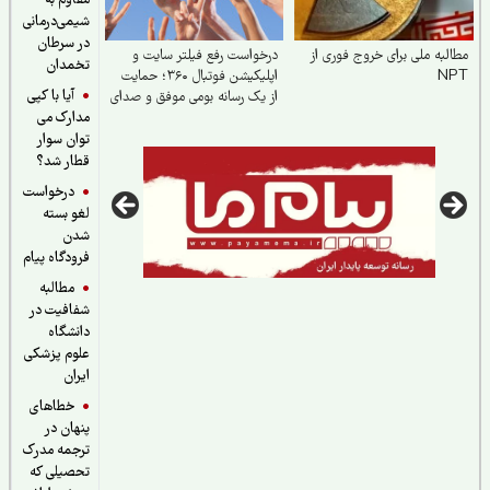
مقاوم به
شیمی‌درمانی
در سرطان
لبه ملی برای خروج فوری از
درخواست رفع فیلتر سایت و
تخمدان
N
اپلیکیشن فوتبال ۳۶۰؛ حمایت
آیا با کپی
از یک رسانه بومی موفق و صدای
مدارک می
میلیون‌ها هوادار فوتبال
توان سوار
قطار شد؟
درخواست
لغو بسته
شدن
فرودگاه پیام
مطالبه
شفافیت در
دانشگاه
علوم پزشکی
ایران
خطاهای
پنهان در
ترجمه مدرک
تحصیلی که