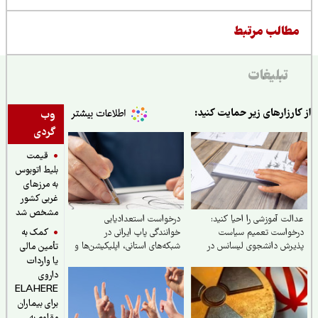
طالب مرتبط
تبلیغات
ارزارهای زیر حمایت کنید:
وب
گردی
قیمت
بلیط اتوبوس
به مرزهای
غربی کشور
مشخص شد
لت آموزشی را احیا کنید:
درخواست استعدادیابی
کمک به
خواست تعمیم سیاست
خوانندگی پاپ ایرانی در
رش دانشجوی لیسانس در
شبکه‌های استانی، اپلیکیشن‌ها و
تأمین مالی
ه پزشکی به تمام
حمایت حداکثری جهت مبارزه با
یا واردات
شگاه‌های علوم پزشکی تیپ
جایگزین شدن موسیقی غربی
داروی
 کشور
ELAHERE
برای بیماران