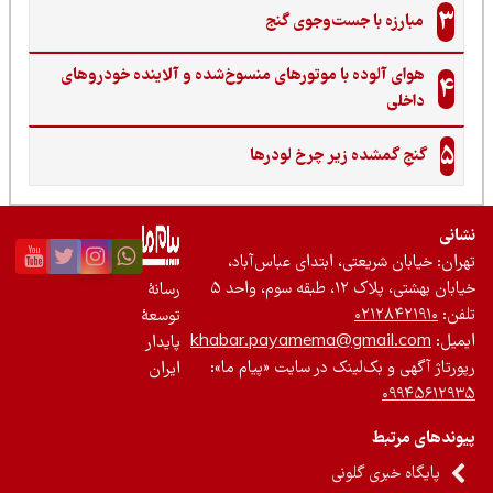
3
مبارزه با جست‌وجوی گنج‌
هوای آلوده با موتورهای منسوخ‌شده و آلاینده خودروهای
4
داخلی
5
گنجِ گمشده زیر چرخ لودرها
نی
ان: خیابان شریعتی، ابتدای عباس‌آباد،
 بهشتی، پلاک ۱۲، طبقه سوم، واحد ۵
رسانۀ
ن:
۰۲۱۲۸۴۲۱۹۱۰
توسعۀ
یل:
khabar.payamema@gmail.com
پایدار
رتاژ آگهی و بک‌لینک در سایت «پیام ما»:
ایران
۰۹۹۴۵۶۱۲
ندهای مرتبط
پایگاه خبری گلونی