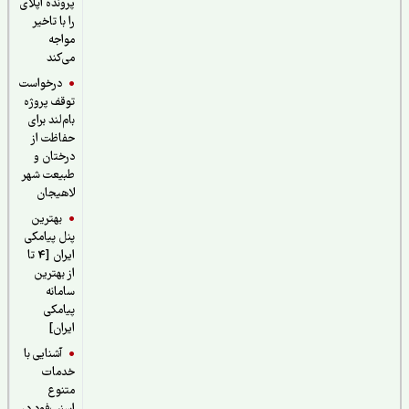
پرونده اپلای
را با تاخیر
مواجه
می‌کند
درخواست
توقف پروژه
بام‌لند برای
حفاظت از
درختان و
طبیعت شهر
لاهیجان
بهترین
پنل پیامکی
ایران [4 تا
از بهترین
سامانه
پیامکی
ایران]
آشنایی با
خدمات
متنوع