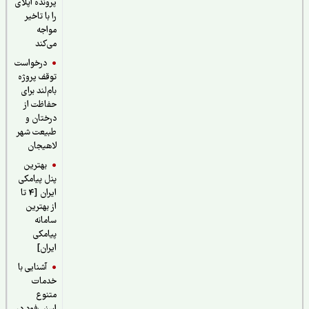
پرونده اپلای
را با تاخیر
مواجه
می‌کند
درخواست
توقف پروژه
بام‌لند برای
حفاظت از
درختان و
طبیعت شهر
لاهیجان
بهترین
پنل پیامکی
ایران [4 تا
از بهترین
سامانه
پیامکی
ایران]
آشنایی با
خدمات
متنوع