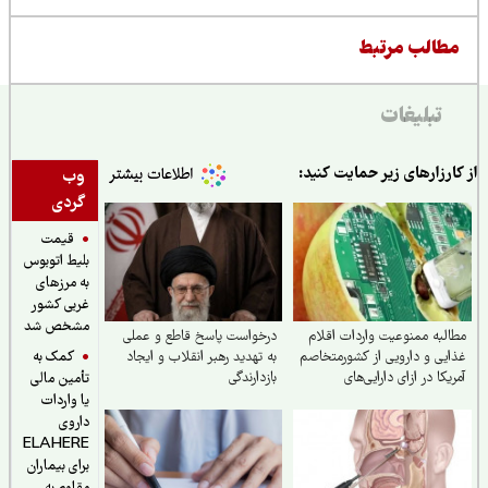
طالب مرتبط
تبلیغات
ارزارهای زیر حمایت کنید:
وب
گردی
قیمت
بلیط اتوبوس
به مرزهای
غربی کشور
مشخص شد
لبه ممنوعیت واردات اقلام
درخواست پاسخ قاطع و عملی
کمک به
یی و دارویی از کشورمتخاصم
به تهدید رهبر انقلاب و ایجاد
یکا در ازای دارایی‌های
بازدارندگی
تأمین مالی
دشده
یا واردات
داروی
ELAHERE
برای بیماران