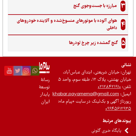
3
مبارزه با جست‌وجوی گنج‌
هوای آلوده با موتورهای منسوخ‌شده و آلاینده خودروهای
4
داخلی
5
گنجِ گمشده زیر چرخ لودرها
نی
ان: خیابان شریعتی، ابتدای عباس‌آباد،
 بهشتی، پلاک ۱۲، طبقه سوم، واحد ۵
رسانۀ
ن:
۰۲۱۲۸۴۲۱۹۱۰
توسعۀ
یل:
khabar.payamema@gmail.com
پایدار
رتاژ آگهی و بک‌لینک در سایت «پیام ما»:
ایران
۰۹۹۴۵۶۱۲
ندهای مرتبط
پایگاه خبری گلونی