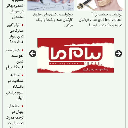
مقاوم به
شیمی‌درمانی
در سرطان
درخواست حمایت از Ti
درخواست یکسان‌سازی حقوق
تخمدان
target Individual ، قربانیان
کارکنان همه بانک‌ها با بانک
آیا با کپی
اوز و هک ذهن توسط
مرکزی
مدارک می
لنت V۲K
توان سوار
قطار شد؟
درخواست
لغو بسته
شدن
فرودگاه پیام
مطالبه
شفافیت در
دانشگاه
علوم پزشکی
ایران
خطاهای
پنهان در
ترجمه مدرک
تحصیلی که