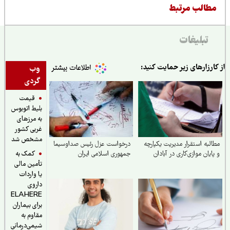
طالب مرتبط
تبلیغات
ارزارهای زیر حمایت کنید:
وب
گردی
قیمت
بلیط اتوبوس
به مرزهای
غربی کشور
مشخص شد
لبه استقرار مدیریت یکپارچه
درخواست عزل رئیس صداوسیما
کمک به
ایان موازی‌کاری در آبادان
جمهوری اسلامی ایران
تأمین مالی
یا واردات
داروی
ELAHERE
برای بیماران
مقاوم به
شیمی‌درمانی