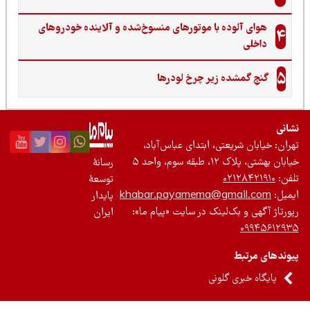
هوای آلوده با موتورهای منسوخ‌شده و آلاینده خودروهای
4
داخلی
5
گنجِ گمشده زیر چرخ لودرها
نی
ان: خیابان شریعتی، ابتدای عباس‌آباد،
 بهشتی، پلاک ۱۲، طبقه سوم، واحد ۵
رسانۀ
ن:
۰۲۱۲۸۴۲۱۹۱۰
توسعۀ
یل:
khabar.payamema@gmail.com
پایدار
رتاژ آگهی و بک‌لینک در سایت «پیام ما»:
ایران
۰۹۹۴۵۶۱۲
ندهای مرتبط
پایگاه خبری گلونی