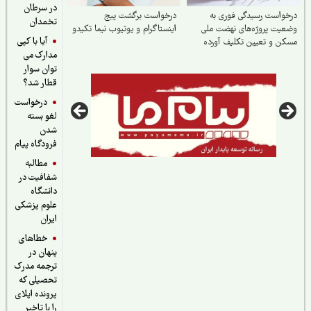
در سرطان
واست رسیدگی فوری به
درخواست برگشت پیج
تخمدان
یت پروژه‌های نهضت ملی
اینستاگرام و یوتیوب نیما تکیدو
آیا با کپی
ن و تعیین تکلیف آورده
مدارک می
اضیان
توان سوار
قطار شد؟
درخواست
لغو بسته
شدن
فرودگاه پیام
مطالبه
شفافیت در
دانشگاه
علوم پزشکی
ایران
خطاهای
پنهان در
ترجمه مدرک
تحصیلی که
پرونده اپلای
را با تاخیر