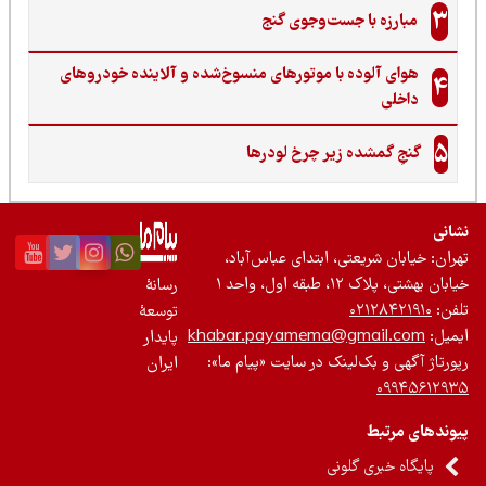
3
مبارزه با جست‌وجوی گنج‌
هوای آلوده با موتورهای منسوخ‌شده و آلاینده خودروهای
4
داخلی
5
گنجِ گمشده زیر چرخ لودرها
نی
ان: خیابان شریعتی، ابتدای عباس‌آباد،
 بهشتی، پلاک ۱۲، طبقه اول، واحد ۱
رسانۀ
ن:
۰۲۱۲۸۴۲۱۹۱۰
توسعۀ
یل:
khabar.payamema@gmail.com
پایدار
رتاژ آگهی و بک‌لینک در سایت «پیام ما»:
ایران
۰۹۹۴۵۶۱۲
ندهای مرتبط
پایگاه خبری گلونی