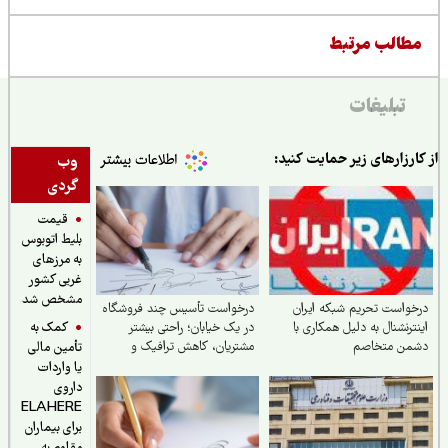
طالب مرتبط
تبلیغات
ارزارهای زیر حمایت کنید:
وب
گردی
قیمت
بلیط اتوبوس
به مرزهای
غربی کشور
مشخص شد
واست تحریم شبکه ایران
درخواست تأسیس چند فروشگاه
کمک به
ترنشنال به دلیل همکاری با
در یک خیابان؛ راحتی بیشتر
من متخاصم
مشتریان، کاهش ترافیک و
تأمین مالی
صرفه‌جویی در مصرف بنزین
یا واردات
داروی
ELAHERE
برای بیماران