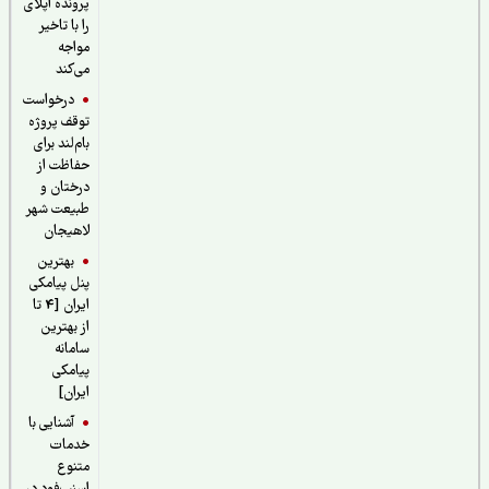
پرونده اپلای
را با تاخیر
مواجه
می‌کند
درخواست
توقف پروژه
بام‌لند برای
حفاظت از
درختان و
طبیعت شهر
لاهیجان
بهترین
پنل پیامکی
ایران [4 تا
از بهترین
سامانه
پیامکی
ایران]
آشنایی با
خدمات
متنوع