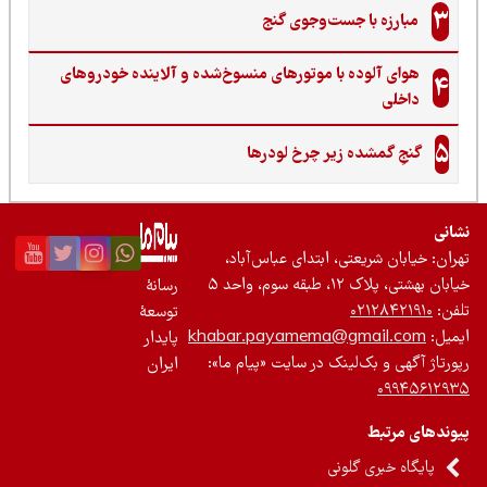
3
مبارزه با جست‌وجوی گنج‌
هوای آلوده با موتورهای منسوخ‌شده و آلاینده خودروهای
4
داخلی
5
گنجِ گمشده زیر چرخ لودرها
نی
ان: خیابان شریعتی، ابتدای عباس‌آباد،
 بهشتی، پلاک ۱۲، طبقه سوم، واحد ۵
رسانۀ
ن:
۰۲۱۲۸۴۲۱۹۱۰
توسعۀ
یل:
khabar.payamema@gmail.com
پایدار
رتاژ آگهی و بک‌لینک در سایت «پیام ما»:
ایران
۰۹۹۴۵۶۱۲
ندهای مرتبط
پایگاه خبری گلونی