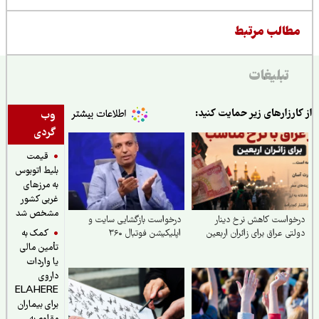
طالب مرتبط
تبلیغات
ارزارهای زیر حمایت کنید:
وب
گردی
قیمت
بلیط اتوبوس
به مرزهای
غربی کشور
مشخص شد
واست کاهش نرخ دینار
درخواست بازگشایی سایت و
کمک به
تی عراق برای زائران اربعین
اپلیکیشن فوتبال ۳۶۰
تأمین مالی
یا واردات
داروی
ELAHERE
برای بیماران