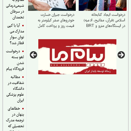
مقاوم به
شیمی‌درمانی
در سرطان
واست ایجاد کتابخانه
درخواست جبران خسارت
تخمدان
امی (قرآن، مفاتیح، ادعیه)
خودروهای صفر کیلومتر به
آیا با کپی
در ایستگاه‌های مترو و BRT
قیمت روز و پرداخت کامل
مدارک می
ر گیت بلیت
خسارات در تصادفات توسط
بیمه
توان سوار
قطار شد؟
درخواست
لغو بسته
شدن
فرودگاه پیام
مطالبه
شفافیت در
دانشگاه
علوم پزشکی
ایران
خطاهای
پنهان در
ترجمه مدرک
تحصیلی که