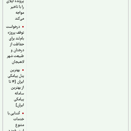
پرونده اپلای
را با تاخیر
مواجه
می‌کند
درخواست
توقف پروژه
بام‌لند برای
حفاظت از
درختان و
طبیعت شهر
لاهیجان
بهترین
پنل پیامکی
ایران [4 تا
از بهترین
سامانه
پیامکی
ایران]
آشنایی با
خدمات
متنوع