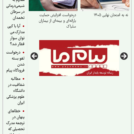
مقاوم به
شیمی‌درمانی
در سرطان
ه امتحان نهایی ۱۴۰۵
درخواست افزایش حمایت
تخمدان
یارانه‌ای و بیمه‌ای از بیماران
آیا با کپی
سلیاک
مدارک می
توان سوار
قطار شد؟
درخواست
لغو بسته
شدن
فرودگاه پیام
مطالبه
شفافیت در
دانشگاه
علوم پزشکی
ایران
خطاهای
پنهان در
ترجمه مدرک
تحصیلی که