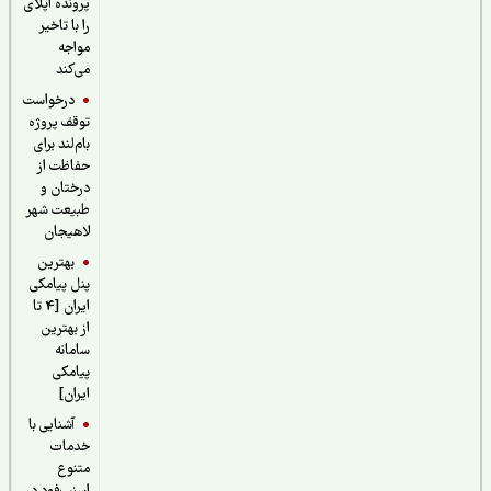
پرونده اپلای
را با تاخیر
مواجه
می‌کند
درخواست
توقف پروژه
بام‌لند برای
حفاظت از
درختان و
طبیعت شهر
لاهیجان
بهترین
پنل پیامکی
ایران [4 تا
از بهترین
سامانه
پیامکی
ایران]
آشنایی با
خدمات
متنوع