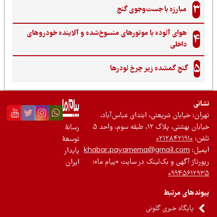
3
مبارزه با جست‌وجوی گنج‌
هوای آلوده با موتورهای منسوخ‌شده و آلاینده خودروهای
4
داخلی
5
گنجِ گمشده زیر چرخ لودرها
نی
ان: خیابان شریعتی، ابتدای عباس‌آباد،
 بهشتی، پلاک ۱۲، طبقه سوم، واحد ۵
رسانۀ
ن:
۰۲۱۲۸۴۲۱۹۱۰
توسعۀ
یل:
khabar.payamema@gmail.com
پایدار
رتاژ آگهی و بک‌لینک در سایت «پیام ما»:
ایران
۰۹۹۴۵۶۱۲
ندهای مرتبط
پایگاه خبری گلونی