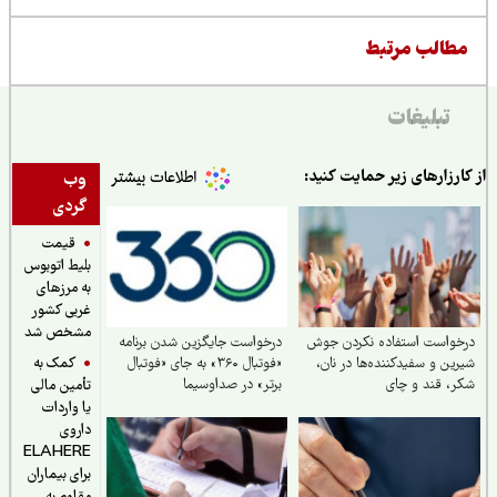
طالب مرتبط
تبلیغات
ارزارهای زیر حمایت کنید:
وب
گردی
قیمت
بلیط اتوبوس
به مرزهای
غربی کشور
مشخص شد
خواست استفاده نکردن جوش
درخواست جایگزین شدن برنامه
کمک به
ین و سفیدکننده‌ها در نان،
«فوتبال ۳۶۰» به جای «فوتبال
، قند و چای
برتر» در صداوسیما
تأمین مالی
یا واردات
داروی
ELAHERE
برای بیماران