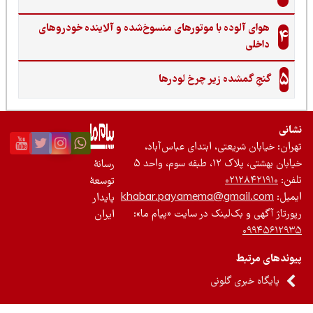
هوای آلوده با موتورهای منسوخ‌شده و آلاینده خودروهای
4
داخلی
5
گنجِ گمشده زیر چرخ لودرها
نی
ان: خیابان شریعتی، ابتدای عباس‌آباد،
 بهشتی، پلاک ۱۲، طبقه سوم، واحد ۵
رسانۀ
ن:
۰۲۱۲۸۴۲۱۹۱۰
توسعۀ
یل:
khabar.payamema@gmail.com
پایدار
رتاژ آگهی و بک‌لینک در سایت «پیام ما»:
ایران
۰۹۹۴۵۶۱۲
ندهای مرتبط
پایگاه خبری گلونی