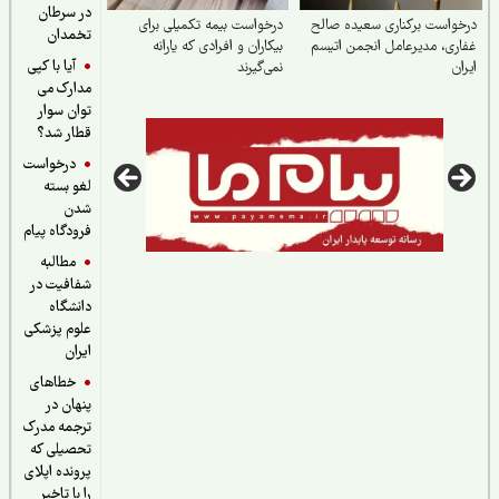
در سرطان
واست برکناری سعیده صالح
درخواست بیمه تکمیلی برای
تخمدان
ری، مدیرعامل انجمن اتیسم
بیکاران و افرادی که یارانه
آیا با کپی
ان
نمی‌گیرند
مدارک می
توان سوار
قطار شد؟
درخواست
لغو بسته
شدن
فرودگاه پیام
مطالبه
شفافیت در
دانشگاه
علوم پزشکی
ایران
خطاهای
پنهان در
ترجمه مدرک
تحصیلی که
پرونده اپلای
را با تاخیر