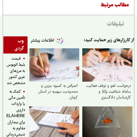
طالب مرتبط
تبلیغات
ارزارهای زیر حمایت کنید:
وب
گردی
قیمت
بلیط اتوبوس
به مرزهای
غربی کشور
مشخص شد
واست لغو و توقف فعالیت
اعتراض به کمبود بنزین و
کمک به
انه شفافیت وکلا و
محدودیت سهمیه در استان
شناسان دادگستری
کرمان
تأمین مالی
یا واردات
داروی
ELAHERE
برای بیماران
مقاوم به
شیمی‌درمانی