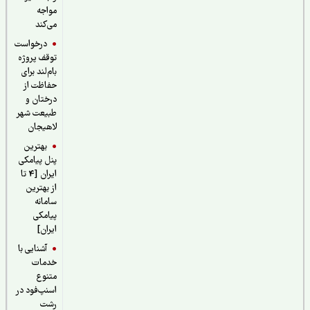
مواجه
می‌کند
درخواست
توقف پروژه
بام‌لند برای
حفاظت از
درختان و
طبیعت شهر
لاهیجان
بهترین
پنل پیامکی
ایران [4 تا
از بهترین
سامانه
پیامکی
ایران]
آشنایی با
خدمات
متنوع
اسنپ‌فود در
رشت