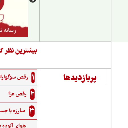
بیشترین نظر کا
1
پربازدیدها
رقص سوگواران
2
رقص عزا
3
مبارزه با جس
هوای آلوده ب