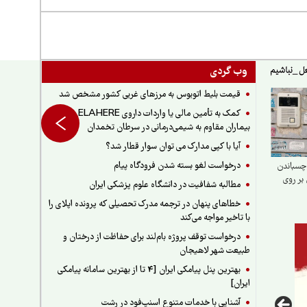
وب گردی
قیمت بلیط اتوبوس به مرزهای غربی کشور مشخص شد
کمک به تأمین مالی یا واردات داروی ELAHERE برای
بیماران مقاوم به شیمی‌درمانی در سرطان تخمدان
آیا با کپی مدارک می توان سوار قطار شد؟
درخواست لغو بسته شدن فرودگاه پیام
چسباندن
بر روی
مطالبه شفافیت در دانشگاه علوم پزشکی ایران
خطاهای پنهان در ترجمه مدرک تحصیلی که پرونده اپلای را
با تاخیر مواجه می‌کند
درخواست توقف پروژه بام‌لند برای حفاظت از درختان و
طبیعت شهر لاهیجان
بهترین پنل پیامکی ایران [4 تا از بهترین سامانه پیامکی
ایران]
آشنایی با خدمات متنوع اسنپ‌فود در رشت