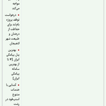
مواجه
می‌کند
درخواست
توقف پروژه
بام‌لند برای
حفاظت از
درختان و
طبیعت شهر
لاهیجان
بهترین
پنل پیامکی
ایران [4 تا
از بهترین
سامانه
پیامکی
ایران]
آشنایی با
خدمات
متنوع
اسنپ‌فود در
رشت