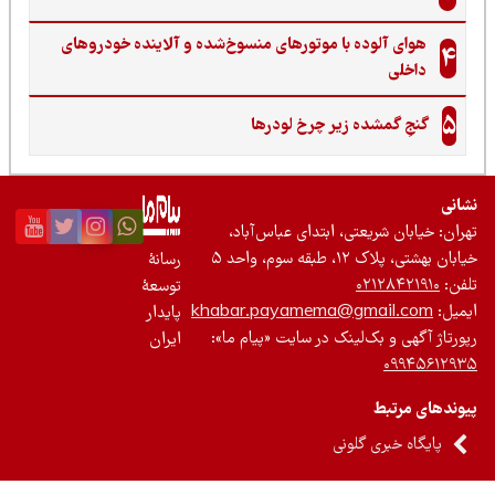
هوای آلوده با موتورهای منسوخ‌شده و آلاینده خودروهای
4
داخلی
5
گنجِ گمشده زیر چرخ لودرها
نی
ان: خیابان شریعتی، ابتدای عباس‌آباد،
 بهشتی، پلاک ۱۲، طبقه سوم، واحد ۵
رسانۀ
ن:
۰۲۱۲۸۴۲۱۹۱۰
توسعۀ
یل:
khabar.payamema@gmail.com
پایدار
رتاژ آگهی و بک‌لینک در سایت «پیام ما»:
ایران
۰۹۹۴۵۶۱۲
ندهای مرتبط
پایگاه خبری گلونی