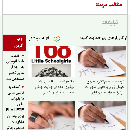
طالب مرتبط
تبلیغات
ارزارهای زیر حمایت کنید:
وب
گردی
قیمت
بلیط اتوبوس
به مرزهای
غربی کشور
مشخص شد
واست جرم‌انگاری صریح
دادخواست بین‌المللی برای
کمک به
ان‌آزاری و تعیین مجازات
پیگیری حقوقی جنایت جنگی
دارنده برای حیوان‌آزاری
حمله به ایران و کشتار
تأمین مالی
دانش‌آموزان مینابی
یا واردات
داروی
ELAHERE
برای بیماران
مقاوم به
شیمی‌درمانی