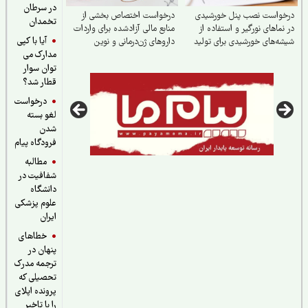
در سرطان
خواست نصب پنل خورشیدی
درخواست اختصاص بخشی از
تخمدان
نماهای نورگیر و استفاده از
منابع مالی آزادشده برای واردات
آیا با کپی
ه‌های خورشیدی برای تولید
داروهای ژن‌درمانی و نوین
مدارک می
توان سوار
قطار شد؟
درخواست
لغو بسته
شدن
فرودگاه پیام
مطالبه
شفافیت در
دانشگاه
علوم پزشکی
ایران
خطاهای
پنهان در
ترجمه مدرک
تحصیلی که
پرونده اپلای
را با تاخیر