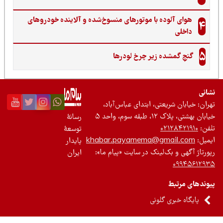
هوای آلوده با موتورهای منسوخ‌شده و آلاینده خودروهای
4
داخلی
5
گنجِ گمشده زیر چرخ لودرها
نی
ان: خیابان شریعتی، ابتدای عباس‌آباد،
 بهشتی، پلاک ۱۲، طبقه سوم، واحد ۵
رسانۀ
ن:
۰۲۱۲۸۴۲۱۹۱۰
توسعۀ
یل:
khabar.payamema@gmail.com
پایدار
رتاژ آگهی و بک‌لینک در سایت «پیام ما»:
ایران
۰۹۹۴۵۶۱۲
ندهای مرتبط
پایگاه خبری گلونی