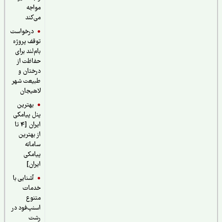
مواجه
می‌کند
درخواست
توقف پروژه
بام‌لند برای
حفاظت از
درختان و
طبیعت شهر
لاهیجان
بهترین
پنل پیامکی
ایران [4 تا
از بهترین
سامانه
پیامکی
ایران]
آشنایی با
خدمات
متنوع
اسنپ‌فود در
رشت