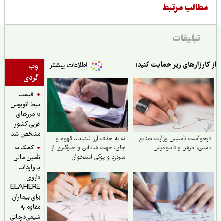
طالب مرتبط
تبلیغات
ارزارهای زیر حمایت کنید:
وب
گردی
قیمت
بلیط اتوبوس
به مرزهای
غربی کشور
مشخص شد
واست تأسیس وزارت صنایع
نه به حذف ارز لبنیات، قهوه و
کمک به
ی، فرش و تابلوفرش
چای، جهت شادابی و جلوگیری از
سردرد و پوکی استخوان
تأمین مالی
یا واردات
داروی
ELAHERE
برای بیماران
مقاوم به
شیمی‌درمانی