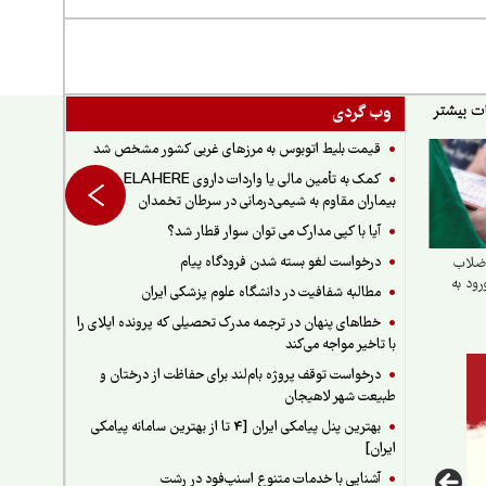
وب گردی
قیمت بلیط اتوبوس به مرزهای غربی کشور مشخص شد
کمک به تأمین مالی یا واردات داروی ELAHERE برای
بیماران مقاوم به شیمی‌درمانی در سرطان تخمدان
آیا با کپی مدارک می توان سوار قطار شد؟
درخواست لغو بسته شدن فرودگاه پیام
ضلاب
رود به
مطالبه شفافیت در دانشگاه علوم پزشکی ایران
خطاهای پنهان در ترجمه مدرک تحصیلی که پرونده اپلای را
با تاخیر مواجه می‌کند
درخواست توقف پروژه بام‌لند برای حفاظت از درختان و
طبیعت شهر لاهیجان
بهترین پنل پیامکی ایران [4 تا از بهترین سامانه پیامکی
ایران]
آشنایی با خدمات متنوع اسنپ‌فود در رشت