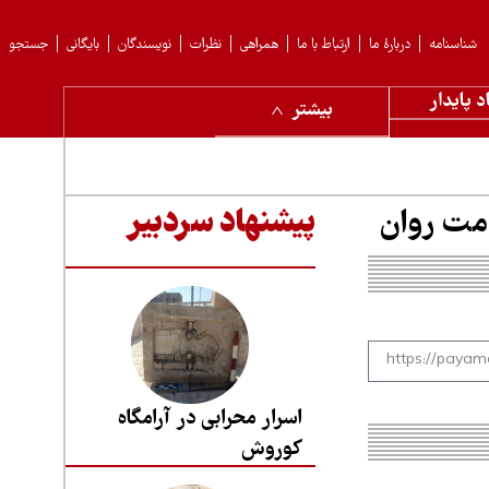
شناسنامه
دربارهٔ ما
ارتباط با ما
همراهی
نظرات
نویسندگان
بایگانی
جستجو
د پایدار
بیشتر
امت روان
پیشنهاد سردبیر
اسرار محرابی در آرامگاه
کوروش