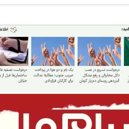
نید:
درخواست تسریع در نصب
یک بام و دو هوا در پرداخت
درخواست تصفیه فا
دکل مخابراتی و رفع مشکل
ضریب جنوب؛ مطالبهٔ عدالت
ساختمان‌ها قبل از و
ز
آنتن‌دهی روستای ده‌زیار کرمان
برای کارکنان قراردادی
خیابان
پتروشیمی