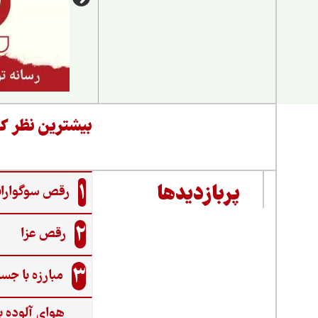
بیشترین نظر کا
1
پربازدیدها
رقص سوگواران
2
رقص عزا
3
مبارزه با جس
هوای آلوده ب