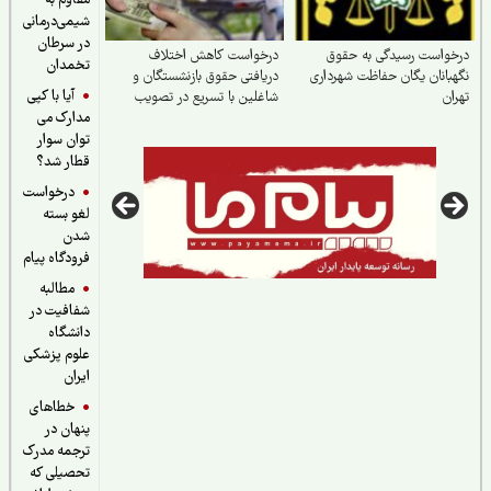
مقاوم به
شیمی‌درمانی
در سرطان
واست رسیدگی به حقوق
درخواست کاهش اختلاف
تخمدان
بانان یگان حفاظت شهرداری
دریافتی حقوق بازنشستگان و
آیا با کپی
ان
شاغلین با تسریع در تصویب
مدارک می
لایحه اصلاح ماده (۱۰۶) قانون
توان سوار
قطار شد؟
درخواست
لغو بسته
شدن
فرودگاه پیام
مطالبه
شفافیت در
دانشگاه
علوم پزشکی
ایران
خطاهای
پنهان در
ترجمه مدرک
تحصیلی که