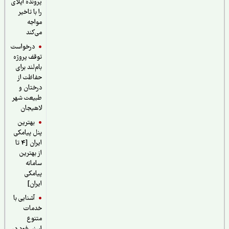
پرونده اپلای
را با تاخیر
مواجه
می‌کند
درخواست
توقف پروژه
بام‌لند برای
حفاظت از
درختان و
طبیعت شهر
لاهیجان
بهترین
پنل پیامکی
ایران [4 تا
از بهترین
سامانه
پیامکی
ایران]
آشنایی با
خدمات
متنوع