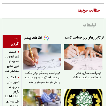
طالب مرتبط
تبلیغات
ارزارهای زیر حمایت کنید:
وب
گردی
قیمت
بلیط اتوبوس
به مرزهای
غربی کشور
مشخص شد
خواست مجازی شدن
درخواست پاسخگو بودن بانک‌ها
کمک به
حانات در تمامی مقاطع
در مورد اختلالات به وجود آمده
و حل هر چه سریعتر و عدم
تأمین مالی
تکرار آن
یا واردات
داروی
ELAHERE
برای بیماران