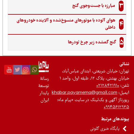
3
مبارزه با جست‌وجوی گنج‌
هوای آلوده با موتورهای منسوخ‌شده و آلاینده خودروهای
4
داخلی
5
گنجِ گمشده زیر چرخ لودرها
نی
ان: خیابان شریعتی، ابتدای عباس‌آباد،
 بهشتی، پلاک ۱۲، طبقه اول، واحد ۱
رسانۀ
ن:
۰۲۱۲۸۴۲۱۹۱۰
توسعۀ
یل:
khabar.payamema@gmail.com
پایدار
رتاژ آگهی و بک‌لینک در سایت «پیام ما»:
ایران
۰۹۹۴۵۶۱۲
ندهای مرتبط
پایگاه خبری گلونی