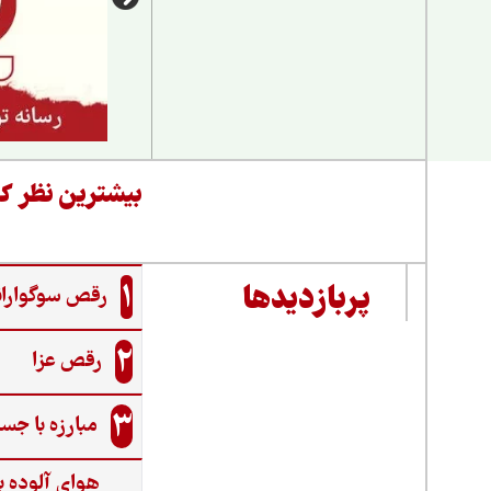
بیشترین نظر کا
1
پربازدیدها
رقص سوگواران
2
رقص عزا
3
مبارزه با جس
هوای آلوده ب