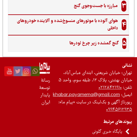
3
مبارزه با جست‌وجوی گنج‌
هوای آلوده با موتورهای منسوخ‌شده و آلاینده خودروهای
4
داخلی
5
گنجِ گمشده زیر چرخ لودرها
نی
ان: خیابان شریعتی، ابتدای عباس‌آباد،
 بهشتی، پلاک ۱۲، طبقه سوم، واحد ۵
رسانۀ
ن:
۰۲۱۲۸۴۲۱۹۱۰
توسعۀ
یل:
khabar.payamema@gmail.com
پایدار
رتاژ آگهی و بک‌لینک در سایت «پیام ما»:
ایران
۰۹۹۴۵۶۱۲
ندهای مرتبط
پایگاه خبری گلونی