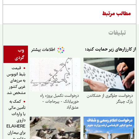
طالب مرتبط
تبلیغات
ارزارهای زیر حمایت کنید:
وب
گردی
قیمت
بلیط اتوبوس
به مرزهای
غربی کشور
مشخص شد
واست جلوگیری از خشکاندن
درخواست تکمیل پروژه راه
کمک به
ک چیتگر
خوربیابانک - پیرحاجات -
عشق‌آباد
تأمین مالی
یا واردات
داروی
ELAHERE
برای بیماران