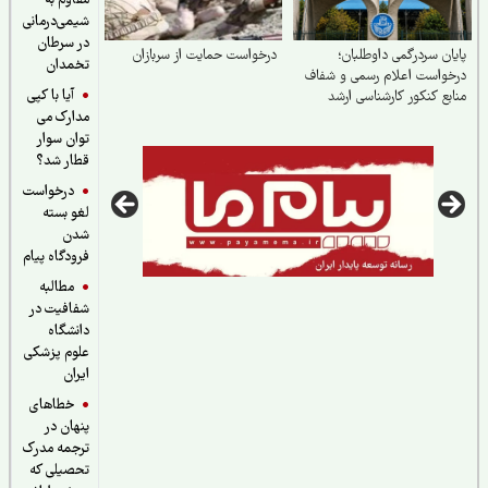
مقاوم به
شیمی‌درمانی
در سرطان
ان سردرگمی داوطلبان؛
درخواست حمایت از سربازان
تخمدان
واست اعلام رسمی و شفاف
آیا با کپی
بع کنکور کارشناسی ارشد
مدارک می
رت علوم
توان سوار
قطار شد؟
درخواست
لغو بسته
شدن
فرودگاه پیام
مطالبه
شفافیت در
دانشگاه
علوم پزشکی
ایران
خطاهای
پنهان در
ترجمه مدرک
تحصیلی که