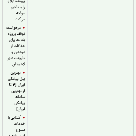
پرونده اپلای
را با تاخیر
مواجه
می‌کند
درخواست
توقف پروژه
بام‌لند برای
حفاظت از
درختان و
طبیعت شهر
لاهیجان
بهترین
پنل پیامکی
ایران [4 تا
از بهترین
سامانه
پیامکی
ایران]
آشنایی با
خدمات
متنوع