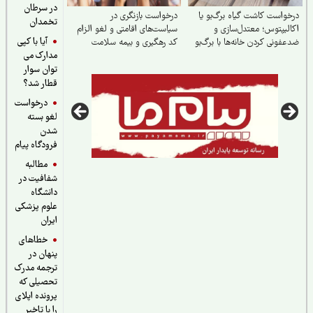
در سرطان
واست کاشت گیاه برگ‌بو یا
درخواست بازنگری در
تخمدان
لیپتوس؛ معتدل‌سازی و
سیاست‌های اقامتی و لغو الزام
آیا با کپی
فونی کردن خانه‌ها با برگ‌بو
کد رهگیری و بیمه سلامت
مدارک می
گیاه اکالیپتوس
مهاجرین خارجی مقیم ایران
توان سوار
قطار شد؟
درخواست
لغو بسته
شدن
فرودگاه پیام
مطالبه
شفافیت در
دانشگاه
علوم پزشکی
ایران
خطاهای
پنهان در
ترجمه مدرک
تحصیلی که
پرونده اپلای
را با تاخیر