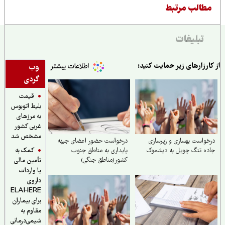
طالب مرتبط
تبلیغات
ارزارهای زیر حمایت کنید:
وب
گردی
قیمت
بلیط اتوبوس
به مرزهای
غربی کشور
مشخص شد
واست بهسازی و زیرسازی
درخواست حضور اعضای جبهه
کمک به
ه تنگ چویل به دیشموک
پایداری به مناطق جنوب
کشور(مناطق جنگی)
تأمین مالی
علی‌الخصوص سیریک و بندر
یا واردات
عباس
داروی
ELAHERE
برای بیماران
مقاوم به
شیمی‌درمانی