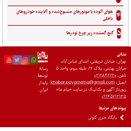
هوای آلوده با موتورهای منسوخ‌شده و آلاینده خودروهای
4
داخلی
5
گنجِ گمشده زیر چرخ لودرها
نی
ان: خیابان شریعتی، ابتدای عباس‌آباد،
 بهشتی، پلاک ۱۲، طبقه سوم، واحد ۵
رسانۀ
ن:
۰۲۱۲۸۴۲۱۹۱۰
توسعۀ
یل:
khabar.payamema@gmail.com
پایدار
رتاژ آگهی و بک‌لینک در سایت «پیام ما»:
ایران
۰۹۹۴۵۶۱۲
ندهای مرتبط
پایگاه خبری گلونی