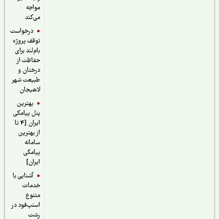
مواجه
می‌کند
درخواست
توقف پروژه
بام‌لند برای
حفاظت از
درختان و
طبیعت شهر
لاهیجان
بهترین
پنل پیامکی
ایران [4 تا
از بهترین
سامانه
پیامکی
ایران]
آشنایی با
خدمات
متنوع
اسنپ‌فود در
رشت