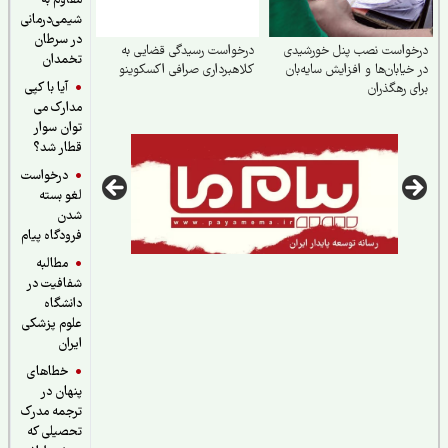
مقاوم به
شیمی‌درمانی
در سرطان
خواست نصب پنل خورشیدی
درخواست رسیدگی قضایی به
تخمدان
خیابان‌ها و افزایش سایه‌بان
کلاهبرداری صرافی اکسکوینو
آیا با کپی
ی رهگذران
مدارک می
توان سوار
قطار شد؟
درخواست
لغو بسته
شدن
فرودگاه پیام
مطالبه
شفافیت در
دانشگاه
علوم پزشکی
ایران
خطاهای
پنهان در
ترجمه مدرک
تحصیلی که