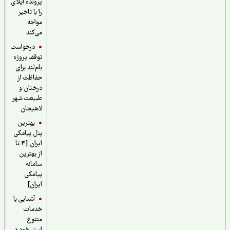
پرونده اپلای
را با تاخیر
مواجه
می‌کند
درخواست
توقف پروژه
بام‌لند برای
حفاظت از
درختان و
طبیعت شهر
لاهیجان
بهترین
پنل پیامکی
ایران [4 تا
از بهترین
سامانه
پیامکی
ایران]
آشنایی با
خدمات
متنوع