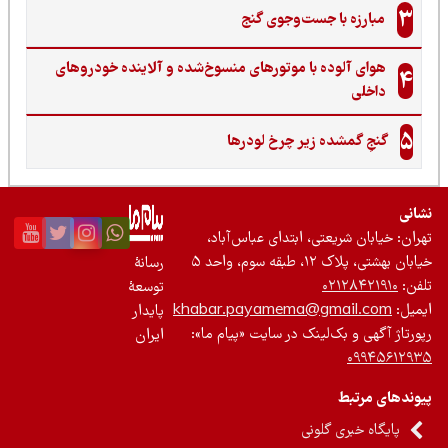
3
مبارزه با جست‌وجوی گنج‌
هوای آلوده با موتورهای منسوخ‌شده و آلاینده خودروهای
4
داخلی
5
گنجِ گمشده زیر چرخ لودرها
نی
ان: خیابان شریعتی، ابتدای عباس‌آباد،
 بهشتی، پلاک ۱۲، طبقه سوم، واحد ۵
رسانۀ
ن:
۰۲۱۲۸۴۲۱۹۱۰
توسعۀ
یل:
khabar.payamema@gmail.com
پایدار
رتاژ آگهی و بک‌لینک در سایت «پیام ما»:
ایران
۰۹۹۴۵۶۱۲
ندهای مرتبط
پایگاه خبری گلونی