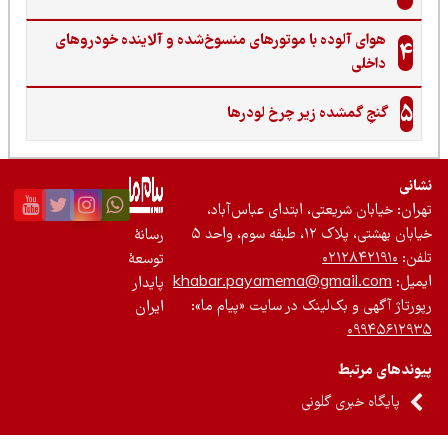
هوای آلوده با موتورهای منسوخ‌شده و آلاینده خودروهای
4
داخلی
5
گنجِ گمشده زیر چرخ لودرها
نی
ان: خیابان شریعتی، ابتدای عباس‌آباد،
 بهشتی، پلاک ۱۲، طبقه سوم، واحد ۵
رسانۀ
ن:
۰۲۱۲۸۴۲۱۹۱۰
توسعۀ
یل:
khabar.payamema@gmail.com
پایدار
رتاژ آگهی و بک‌لینک در سایت «پیام ما»:
ایران
۰۹۹۴۵۶۱۲
ندهای مرتبط
پایگاه خبری گلونی