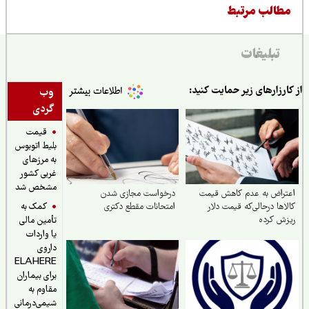
طالب مرتبط
تبلیغات
ارزارهای زیر حمایت کنید:
وب
گردی
قیمت
بلیط اتوبوس
به مرزهای
غربی کشور
مشخص شد
راض به عدم کاهش‌ قیمت
درخواست مجازی شدن
کمک به
اها درحالی‌که قیمت دلار
امتحانات مقطع دکتری
ش کرده
تأمین مالی
یا واردات
داروی
ELAHERE
برای بیماران
مقاوم به
شیمی‌درمانی