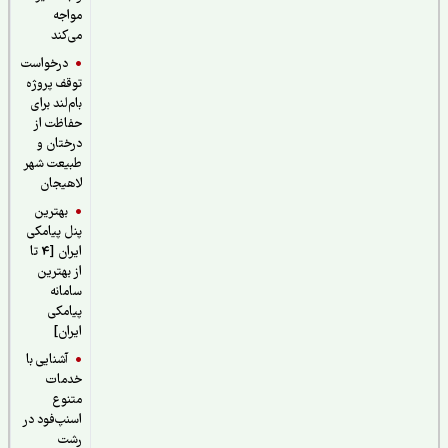
مواجه
می‌کند
درخواست
توقف پروژه
بام‌لند برای
حفاظت از
درختان و
طبیعت شهر
لاهیجان
بهترین
پنل پیامکی
ایران [4 تا
از بهترین
سامانه
پیامکی
ایران]
آشنایی با
خدمات
متنوع
اسنپ‌فود در
رشت