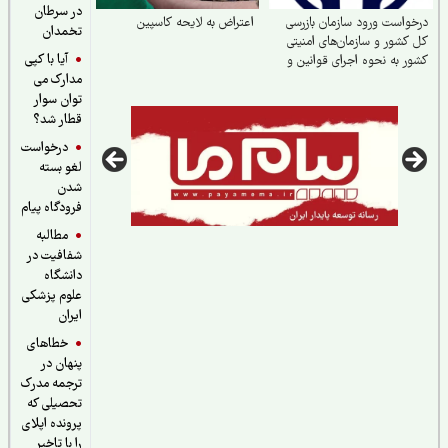
در سرطان
واست ورود سازمان بازرسی
اعتراض به لایحه کاسپین
تخمدان
کشور و سازمان‌های امنیتی
آیا با کپی
ر به نحوه اجرای قوانین و
مدارک می
نت از حقوق بازنشستگان
ین اجتماعی
توان سوار
قطار شد؟
درخواست
لغو بسته
شدن
فرودگاه پیام
مطالبه
شفافیت در
دانشگاه
علوم پزشکی
ایران
خطاهای
پنهان در
ترجمه مدرک
تحصیلی که
پرونده اپلای
را با تاخیر