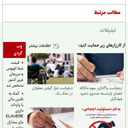
طالب مرتبط
تبلیغات
ارزارهای زیر حمایت کنید:
وب
گردی
قیمت
بلیط اتوبوس
به مرزهای
غربی کشور
مشخص شد
واست واگذاری سهم مالکانه
درخواست قرار گرفتن معلولان
کمک به
ای بازنشسته صندوق ذخیره
در دهک یک
نگیان
تأمین مالی
یا واردات
داروی
ELAHERE
برای بیماران