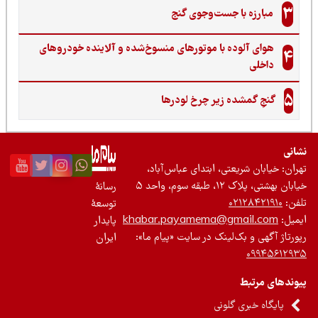
3
مبارزه با جست‌وجوی گنج‌
هوای آلوده با موتورهای منسوخ‌شده و آلاینده خودروهای
4
داخلی
5
گنجِ گمشده زیر چرخ لودرها
نی
ان: خیابان شریعتی، ابتدای عباس‌آباد،
 بهشتی، پلاک ۱۲، طبقه سوم، واحد ۵
رسانۀ
ن:
۰۲۱۲۸۴۲۱۹۱۰
توسعۀ
یل:
khabar.payamema@gmail.com
پایدار
رتاژ آگهی و بک‌لینک در سایت «پیام ما»:
ایران
۰۹۹۴۵۶۱۲
ندهای مرتبط
پایگاه خبری گلونی