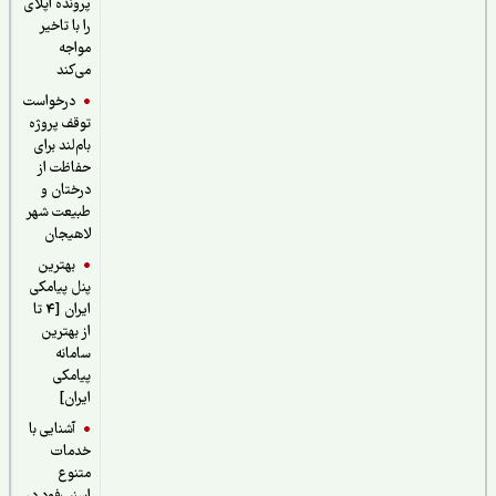
پرونده اپلای
را با تاخیر
مواجه
می‌کند
درخواست
توقف پروژه
بام‌لند برای
حفاظت از
درختان و
طبیعت شهر
لاهیجان
بهترین
پنل پیامکی
ایران [4 تا
از بهترین
سامانه
پیامکی
ایران]
آشنایی با
خدمات
متنوع