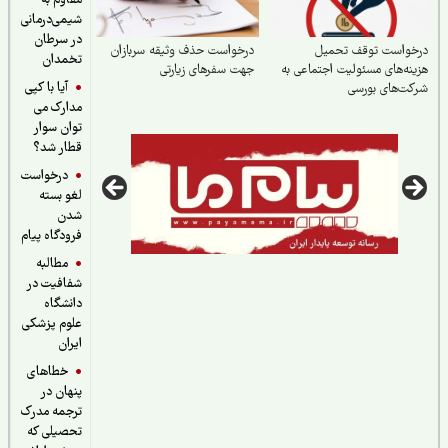
مقاوم به
شیمی‌درمانی
در سرطان
خواست توقف تحمیل
درخواست حذف وثیقه سربازان
تخمدان
نه‌های مسئولیت اجتماعی به
جهت سفرهای زیارتی
آیا با کپی
ت‌های بورسی
مدارک می
توان سوار
قطار شد؟
درخواست
لغو بسته
شدن
فرودگاه پیام
مطالبه
شفافیت در
دانشگاه
علوم پزشکی
ایران
خطاهای
پنهان در
ترجمه مدرک
تحصیلی که